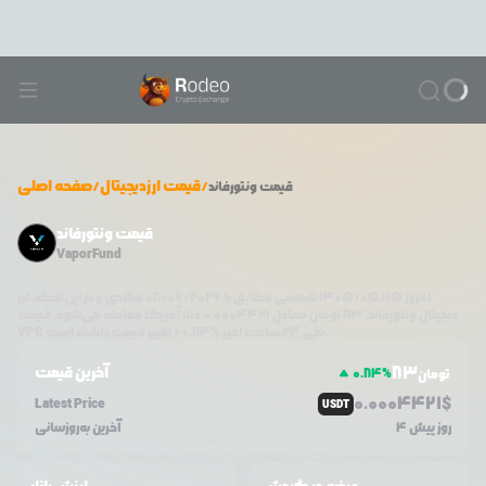
/
قیمت ارزدیجیتال
/
صفحه اصلی
قیمت
ونتورفاند
قیمت ونتورفاند
VaporFund
امروز
۱۴۰۵/۰۵/۱۵
شمسی مطابق با
08/06/2026
میلادی و در این لحظه، ارز
دیجیتال
ونتورفاند
،
83
تومان معادل
0.0004421
دلار آمریکا معامله می‌شود. قیمت
تغییر قیمت داشته است.
طی ۲۴ ساعت اخیر %
0.84
+
VPR
83
آخرین قیمت
0.84
%
تومان
0.0
004421
$
Latest Price
USDT
4 روز پیش
آخرین به‌روزسانی