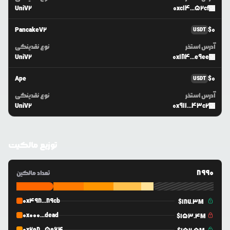
UniV2
0xc14...52cf
PancakeV2
$
0
USDT
آدرس استخر
نوع نقدینگی
UniV2
0x184...e9ee
Ape
$
0
USDT
آدرس استخر
نوع نقدینگی
UniV2
0x911...43c2
توزیع مالکیت
8990
تعداد مالکین
0x498...89cb
$
187.3M
0x000...dead
$
153.4M
0x2e8...5e64