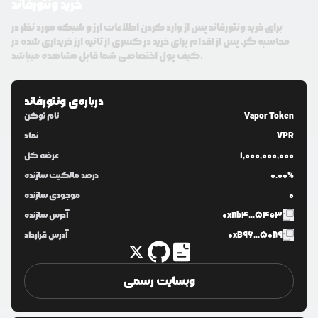
خرید ونتورفاند
برای خرید ونتورفاند پس از وارد کردن اطلاعات ارز و شبکه مورد نظر در
محاسبه گر، پس از اقدام برای خرید در کسری از ثانیه ارز خریداری شده در
کیف پول اختصاصی شما قابل مشاهده میباشد.
درباره‌ی
ونتورفاند
Vapor Token
نام توکن
VPR
نماد
1,000,000,000
عرضه کل
0.00%
درصد مالکیت سازنده
0
موجودی سازنده
0x8b4...54e3
آدرس سازنده
0xB96...5089
آدرس قرارداد
وبسایت رسمی