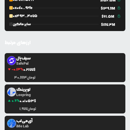
$
152.5M
0x0d0...92fe
$
139.8M
0x493...4e75
$
61.5M
سایر مالکین
$
187.4M
ارزهای مرتبط
سیف‌پال
SafePal
-0.13
%
0.2177
$
تومان
40,884
لوپرینگ
Loopring
0.6
%
0.0
1053
$
تومان
1,977
آی‌می‌لب
iMe Lab