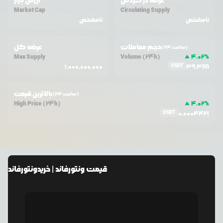
عرضه در گردش
ارزش بازار
Market Cap
Circulating Supply
نامشخص
نامشخص
حجم معاملات
عرضه کل
(24 ساعت)
Max Supply
Volume (24h)
4.02
%
USDT
1,000,000,000
39,388
بالاترین قیمت
(24 ساعت)
High Price (24h)
4.02
%
USDT
0.0004421
قیمت
ونتورفاند
| خرید
ونتورفاند