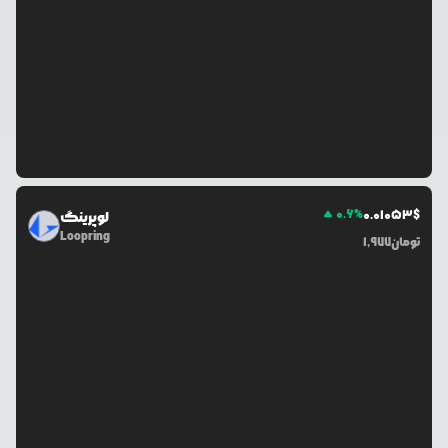
0.6
%
0.0
1053
$
لوپرینگ
Loopring
تومان
1,977