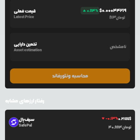
$
0.00044219
%
0.84
قیمت فعلی
Latest Price
83
تومان
تخمین دارایی
نامشخص
Asset estimation
محاسبه ونتورفاند
رفتار ارزهای مشابه
-0.13
%
0.2177
$
سیف‌پال
SafePal
تومان
40,884