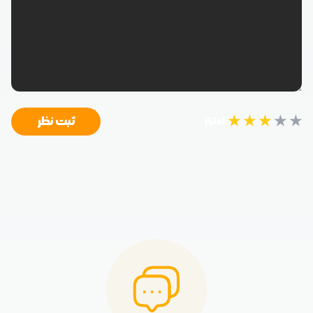
★
★
★
★
★
ثبت نظر
امتیاز: