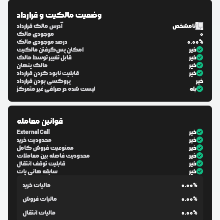
وضعیت مالکیت و قرارداد
نامشخص
آدرس مالک قرارداد
0
موجودی مالک
0.00%
درصد موجودی مالک
خیر
امکان پس‌گرفتن مالکیت
خیر
قابل تغییر توسط مالک
خیر
مالک پنهان
خیر
قابلیت نابود کردن قرارداد
خیر
پروکسی بودن قرارداد
بله
لیست شده در صرافی غیر متمرکز
قوانین معامله
خیر
External Call
خیر
محدودیت خرید
خیر
ممنوعیت فروش کامل
خیر
محدودیت فاصله بین معاملات
خیر
قابلیت توقف انتقال
خیر
سابقه هانی پات
0.00%
مالیات خرید
0.00%
مالیات فروش
0.00%
مالیات انتقال