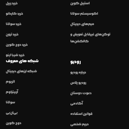
استیبل کوین
خرید ریپل
اکوسیستم سولانا
خرید کاردانو
میم‌های دیجیتال
خرید سولانا
توکن‌های غیرقابل تعویض و
خرید ترون
کالکشن‌ها
خرید دوج کوین
خرید شیبا اینو
شبکه های معروف
رودیو
شبکه ارزهای دیجیتال
درباره رودیو
اتریوم
رودیو پلاس
آربیتراوم
دعوت دوستان
سولانا
آکادمی
بی‌ان‌بی
قوانین استفاده
دوج کوین
حریم شخصی