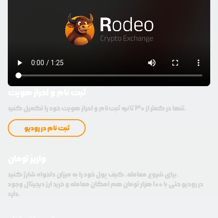
ثبت نام و احراز هویت
تنها در کمتر از 30 ثانیه ثبت‌نام و احراز هویت خود را تکمیل کنید.
ثبت نام در رودیو
واریز تومان
برای شروع معامله، کیف پول خود را به میزان دلخواه شارژ کنید.
در رودیو حتی با 100 هزار تومان هم امکان معامله و خرید ارز دیجیتال وجود
دارد.