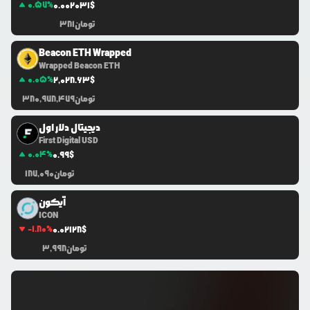
0.57
%
0.0
02031
$
تومان
381
Beacon ETH Wrapped
Wrapped Beacon ETH
0.05
%
2,028.63
$
تومان
380,978,479
دیجیتال دلار اول
First Digital USD
0.04
%
0.99
$
تومان
187,090
آیکون
ICON
-1.80
%
0.0
2128
$
تومان
3,998