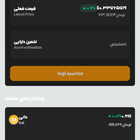
$
0.33765719
%
0.6
قیمت فعلی
Latest Price
63,564
تومان
تخمین دارایی
نامشخص
Asset estimation
محاسبه اوما
رفتار ارزهای مشابه
0.01
%
0.99
$
دائی
Dai
تومان
188,226