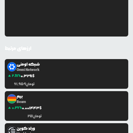
ارزهای مرتبط
شبکه اومنی
Omni Network
2.81
%
0.3291
$
تومان
61,959
بیم
Beam
0.26
%
0.0
01443
$
تومان
271
ورلد کوین