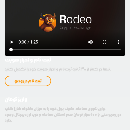
ثبت نام و احراز هویت
تنها در کمتر از 30 ثانیه ثبت‌نام و احراز هویت خود را تکمیل کنید.
ثبت نام در رودیو
واریز تومان
برای شروع معامله، کیف پول خود را به میزان دلخواه شارژ کنید.
در رودیو حتی با 100 هزار تومان هم امکان معامله و خرید ارز دیجیتال وجود
دارد.