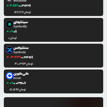
Worldcoin
4.85
%
0.3142
$
تومان
59,166
سینتتيفاى
Synthetify
0
%
0
$
تومان
0
سنتتیکس
Synthetix
-3.44
%
0.2145
$
تومان
40,384
کی‌کوین
kCoin
0
%
0.0
2970
$
تومان
5,592