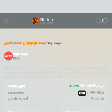
/
قیمت ارزدیجیتال
/
صفحه اصلی
قیمت
اوما
قیمت اوما
UMA
امروز
۱۴۰۵/۰۵/۱۷
شمسی مطابق با
08/08/2026
میلادی و در این لحظه، ارز دیجیتال
طی
UMA
دلار آمریکا معامله می‌شود. قیمت
اوما
،
63,563
تومان معادل
0.3376
تغییر قیمت داشته است.
۲۴ ساعت اخیر %
0.60
+
63,563
آخرین قیمت
0.6
%
تومان
0.3376
$
Latest Price
USDT
5 روز پیش
آخرین به‌روزسانی