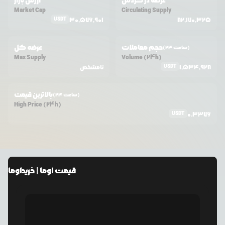
عرضه در گردش
ارزش بازار
Market Cap
Circulating Supply
USDT
30,576,901
82,170,325
حجم معاملات
عرضه کل
(24 ساعت)
Max Supply
Volume (24h)
USDT
1,534,928
نامشخص
بالاترین قیمت
(24 ساعت)
High Price (24h)
USDT
0.3376
قیمت
اوما
| خرید
اوما