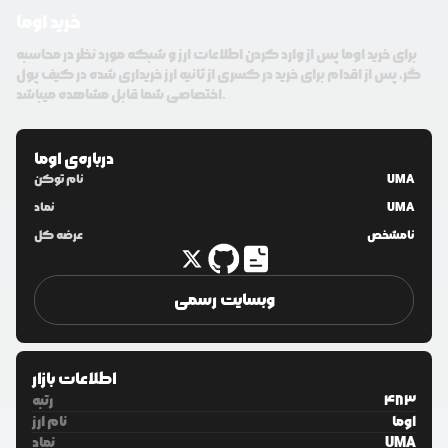
خرید اوما
برای خرید اوما پس از وارد کردن اطلاعات ارز و شبکه مورد نظر در محاسبه
گر، پس از اقدام برای خرید در کسری از ثانیه ارز خریداری شده در کیف پول
اختصاصی شما قابل مشاهده میباشد.
درباره‌ی
اوما
UMA
نام توکن
UMA
نماد
نامشخص
عرضه کل
وبسایت رسمی
اطلاعات بازار
483
رتبه
اوما
نام ارز
UMA
نماد