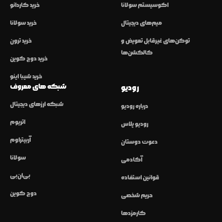
اکوسیستم سولانا
خرید کاردانو
میم‌های دیجیتال
خرید سولانا
توکن‌های غیرقابل تعویض و
خرید ترون
کالکشن‌ها
خرید دوج کوین
خرید شیبا اینو
شبکه های معروف
رودیو
شبکه ارزهای دیجیتال
درباره رودیو
اتریوم
رودیو پلاس
آربیتراوم
دعوت دوستان
سولانا
آکادمی
بی‌ان‌بی
قوانین استفاده
دوج کوین
حریم شخصی
کارمزدها