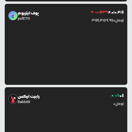
-0.53
%
2,010.41
$
پوف ایتریوم
pufETH
تومان
378,459,970
0
%
0
$
رابیت ایکس
RabbitX
تومان
0