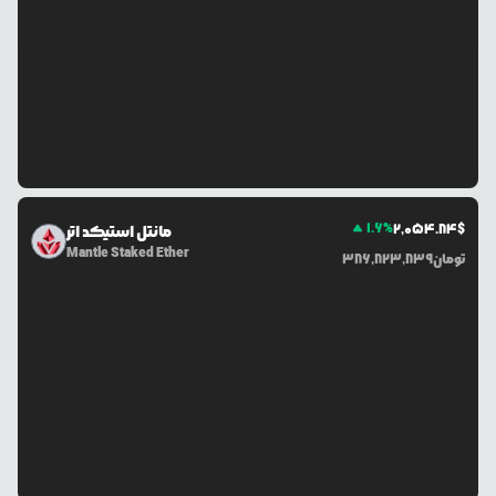
1.6
%
2,054.84
$
مانتل استیکد اتر
Mantle Staked Ether
تومان
386,823,839