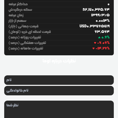
0
حداکثر عرضه
82,170,325.64
سکه درگردش
5
/
3
/
1399
زمان عرضه
%
0.0014
سهم از بازار
0.33765719
USD
قیمت جهانی (بازار)
63,564
قیمت لحظه ای خرید (تومان)
%
0.6
تغییرات روزانه (درصد)
%
-6.06
تغییرات هفتگی (درصد)
%
-14.26
تغییرات ماهانه (درصد)
نظرات درباره
اوما