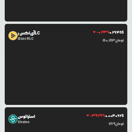
-0.23
%
0.2648
$
آی‌اکس رLC
iExec RLC
تومان
50,183
-39.26
%
0.0
04062
$
استراتوس
Stratos
تومان
769