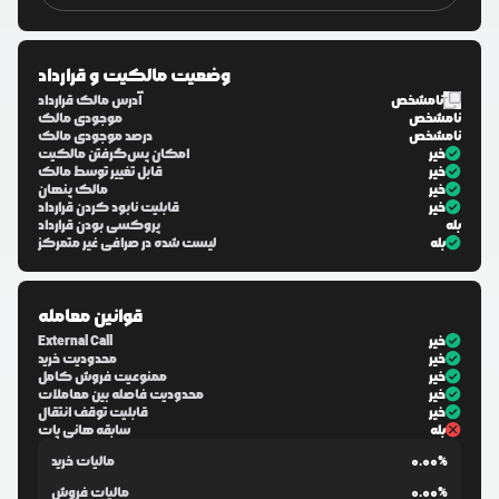
وضعیت مالکیت و قرارداد
نامشخص
آدرس مالک قرارداد
نامشخص
موجودی مالک
نامشخص
درصد موجودی مالک
خیر
امکان پس‌گرفتن مالکیت
خیر
قابل تغییر توسط مالک
خیر
مالک پنهان
خیر
قابلیت نابود کردن قرارداد
بله
پروکسی بودن قرارداد
بله
لیست شده در صرافی غیر متمرکز
قوانین معامله
خیر
External Call
خیر
محدودیت خرید
خیر
ممنوعیت فروش کامل
خیر
محدودیت فاصله بین معاملات
خیر
قابلیت توقف انتقال
بله
سابقه هانی پات
0.00%
مالیات خرید
0.00%
مالیات فروش