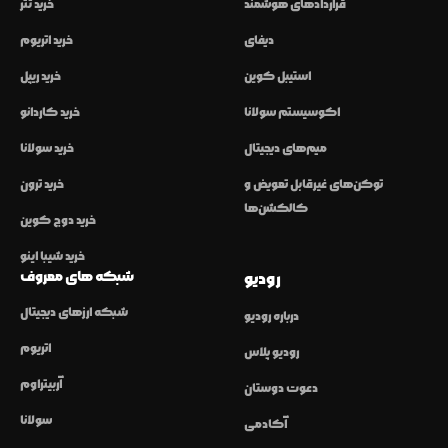
قراردادهای هوشمند
خرید تتر
دیفای
خرید اتریوم
استیبل کوین
خرید ریپل
اکوسیستم سولانا
خرید کاردانو
میم‌های دیجیتال
خرید سولانا
توکن‌های غیرقابل تعویض و
خرید ترون
کالکشن‌ها
خرید دوج کوین
خرید شیبا اینو
شبکه های معروف
رودیو
شبکه ارزهای دیجیتال
درباره رودیو
اتریوم
رودیو پلاس
آربیتراوم
دعوت دوستان
سولانا
آکادمی