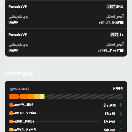
PancakeV2
$
25
USDT
آدرس استخر
نوع نقدینگی
UniV2
0x479...bca2
PancakeV2
$
0
USDT
آدرس استخر
نوع نقدینگی
UniV2
0x9a7...40c3
توزیع مالکیت
2999
تعداد مالکین
0xc36...ff79
$
10.4M
0x4a2...665a
$
8.0M
0x5ff...25ba
$
6.3M
0x668...2039
$
5.7M