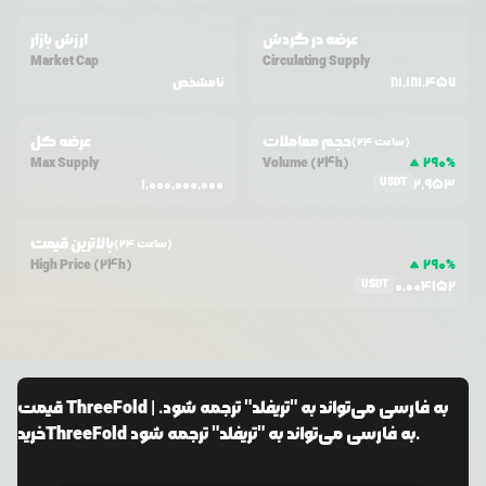
عرضه در گردش
ارزش بازار
Market Cap
Circulating Supply
81,181,457
نامشخص
حجم معاملات
عرضه کل
(24 ساعت)
Max Supply
Volume (24h)
290
%
USDT
1,000,000,000
2,953
بالاترین قیمت
(24 ساعت)
High Price (24h)
290
%
USDT
0.004152
ThreeFold به فارسی می‌تواند به "تریفلد" ترجمه شود.
|
قیمت
ThreeFold به فارسی می‌تواند به "تریفلد" ترجمه شود.
خرید