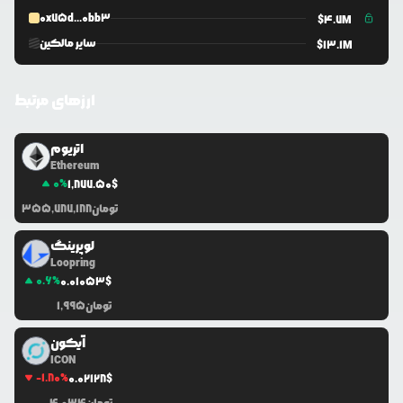
0x75d...0bb3
$
4.7M
سایر مالکین
$
13.1M
ارزهای مرتبط
اتریوم
Ethereum
0
%
1,877.50
$
تومان
355,787,188
لوپرینگ
Loopring
0.6
%
0.0
1053
$
تومان
1,995
آیکون
ICON
-1.80
%
0.0
2128
$