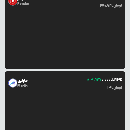
Render
تومان
260,687
3.86
%
0.0
007793
$
مارلین
Marlin
تومان
147