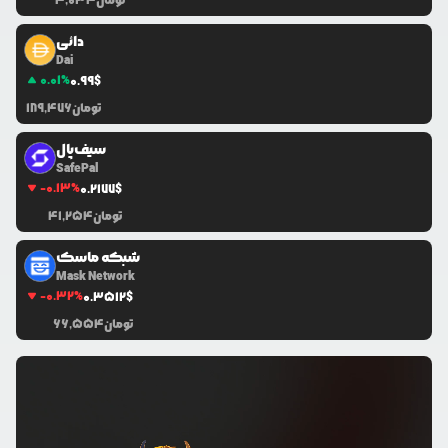
تومان
4,034
دائی
Dai
0.01
%
0.99
$
تومان
189,476
سیف‌پال
SafePal
-0.13
%
0.2177
$
تومان
41,254
شبکه ماسک
Mask Network
-0.32
%
0.3512
$
تومان
66,554