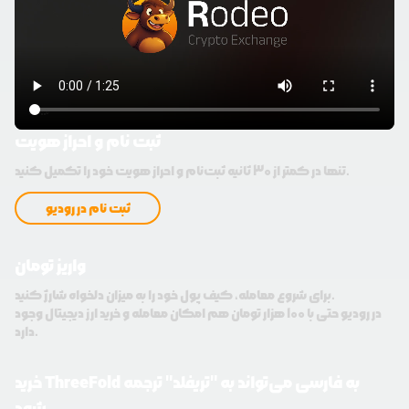
ثبت نام و احراز هویت
تنها در کمتر از 30 ثانیه ثبت‌نام و احراز هویت خود را تکمیل کنید.
ثبت نام در رودیو
واریز تومان
برای شروع معامله، کیف پول خود را به میزان دلخواه شارژ کنید.
در رودیو حتی با 100 هزار تومان هم امکان معامله و خرید ارز دیجیتال وجود
دارد.
خرید ThreeFold به فارسی می‌تواند به "تریفلد" ترجمه
شود.