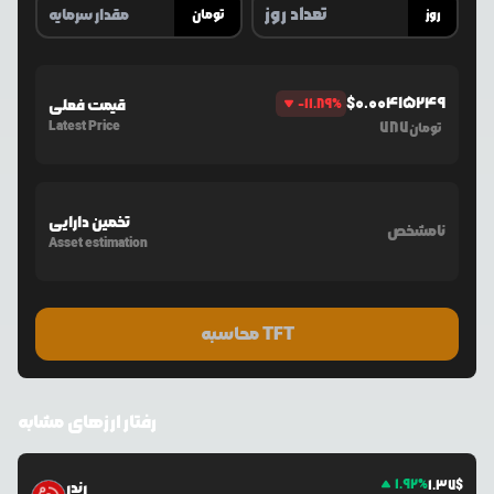
روز
تومان
$
0.00415249
%
-11.89
قیمت فعلی
Latest Price
787
تومان
تخمین دارایی
نامشخص
Asset estimation
محاسبه TFT
رفتار ارزهای مشابه
1.92
%
1.37
$
رندر