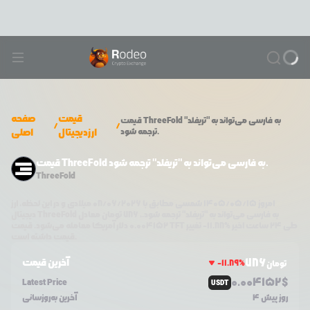
قیمت
صفحه
ThreeFold به فارسی می‌تواند به "تریفلد"
قیمت
/
/
ترجمه شود.
ارزدیجیتال
اصلی
قیمت ThreeFold به فارسی می‌تواند به "تریفلد" ترجمه شود.
ThreeFold
امروز
۱۴۰۵/۰۵/۱۵
شمسی مطابق با
08/06/2026
میلادی و در این لحظه، ارز
ThreeFold به فارسی می‌تواند به "تریفلد" ترجمه شود.
،
786
تومان معادل
دیجیتال
طی ۲۴ ساعت اخیر %
11.88
-
تغییر
TFT
دلار آمریکا معامله می‌شود. قیمت
0.004152
قیمت داشته است.
786
آخرین قیمت
-11.89
%
تومان
0.0
04152
$
Latest Price
USDT
4 روز پیش
آخرین به‌روزسانی