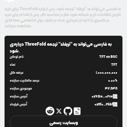
برای خرید ThreeFold به فارسی می‌تواند به "تریفلد" ترجمه شود. پس از وارد
کردن اطلاعات ارز و شبکه مورد نظر در محاسبه گر، پس از اقدام برای خرید
در کسری از ثانیه ارز خریداری شده در کیف پول اختصاصی شما قابل
مشاهده میباشد.
ThreeFold به فارسی می‌تواند به "تریفلد" ترجمه
درباره‌ی
شود.
TFT on BSC
نام توکن
TFT
نماد
1,000,000,000
عرضه کل
0.00%
درصد مالکیت سازنده
42,848
موجودی سازنده
0x65e...02ce
آدرس سازنده
0x8f0...2bbf
آدرس قرارداد
وبسایت رسمی