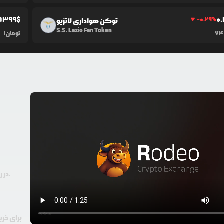
8399
$
0
-0.29
%
توکن هواداری لاتزیو
S.S. Lazio Fan Token
64,
تومان
1
در رودیو حتی با 100 هزار تومان هم امکان معامله و خرید ارز دیجیتال وجود دارد.
برای خری