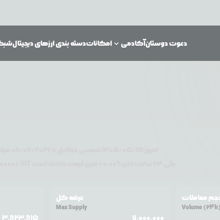
دعوت دوستان
آکادمی
امکانات
دسته بندی ارزهای دیجیتال
شبکه‌
امروز
۱۴۰۵/۰۵/۱۵
شمسی مطابق با
08/06/2026
میلاد
تغییر قیمت داشته است.
طی ۲۴ ساعت اخیر %
0.00
+
VIT
دلار آمریکا معامله می‌شود. قیمت
00000
جم معاملات
عرضه کل
Max Supply
Volume (24h
3,823,815
7,000,000