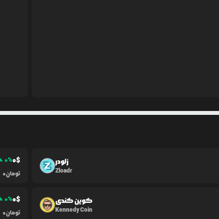
0
$
0
%
زلودر
Zloadr
تومان
0
0
$
0
%
کوین کندی
Kennedy Coin
تومان
0