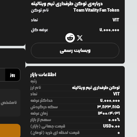
درباره‌ی
توکن طرفداری تیم ویتالیته
Team Vitality Fan Token
نام توکن
VIT
نماد
7,000,000
عرضه کل
وبسایت رسمی
اطلاعات بازار
روز
رتبه
توکن طرفداری تیم ویتالیته
نام ارز
VIT
نماد
7,000,000
حداکثر عرضه
نامشخص
3,823,815
سکه درگردش
31
/
4
/
1400
زمان عرضه
%
0.00
سهم از بازار
0.00
USD
قیمت جهانی (بازار)
0
قیمت لحظه ای خرید (تومان)