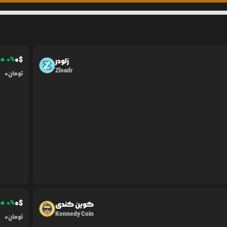
0
$
0
%
زلودر
Zloadr
تومان
0
0
$
0
%
کوین کندی
Kennedy Coin
تومان
0