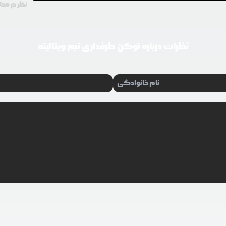
نظر در محا
نظرات درباره
توکن طرفداری تیم ویتالیته