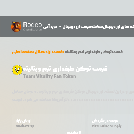
 های ارز دیجیتال
معامله
قیمت ارز دیجیتال
خرید آنی
قیمت
توکن طرفداری تیم ویتالیته
/
قیمت ارزدیجیتال
/
صفحه اصلی
قیمت توکن طرفداری تیم ویتالیته
Team Vitality Fan Token
ی و در این لحظه، ارز دیجیتال
توکن طرفداری تیم ویتالیته
،
0
تومان معادل
0.0000000000000000000000000
عرضه در گردش
ارزش بازار
Market Cap
Circulating Supply
نامشخص