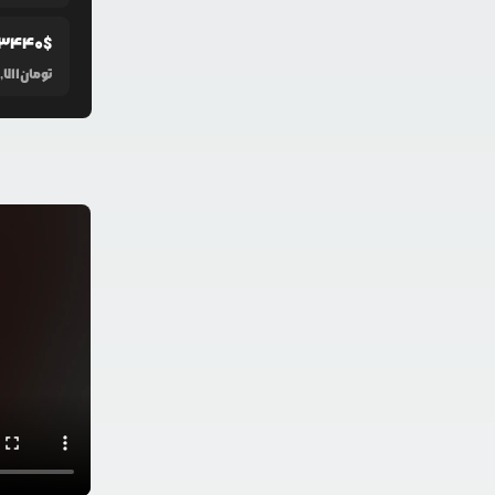
.3440
$
تومان
711