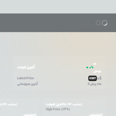
0
آخرین قیمت
0
%
تومان
0
$
Latest Price
USDT
8 ماه پیش
آخرین به‌روزسانی
بالاترین قیمت
ح
(24 ساعت)
(24 ساعت)
)
High Price (24h)
نامشخص
نامشخص