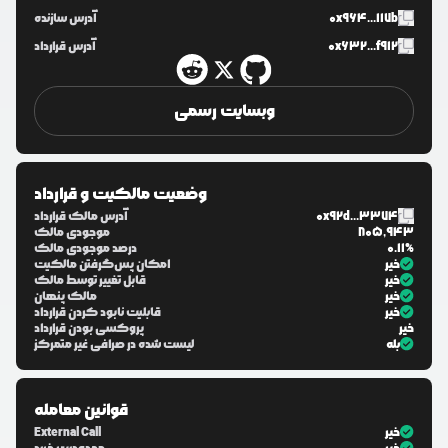
0x964...117b
آدرس سازنده
0x632...f912
آدرس قرارداد
وبسایت رسمی
وضعیت مالکیت و قرارداد
0x92d...3374
آدرس مالک قرارداد
805,943
موجودی مالک
0.11%
درصد موجودی مالک
خیر
امکان پس‌گرفتن مالکیت
خیر
قابل تغییر توسط مالک
خیر
مالک پنهان
خیر
قابلیت نابود کردن قرارداد
خیر
پروکسی بودن قرارداد
بله
لیست شده در صرافی غیر متمرکز
قوانین معامله
خیر
External Call