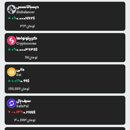
دیسبالانسس
disBalancer
0
%
0.0
001762
$
تومان
33
کریپتونواها
Cryptonovae
0
%
0.0
004648
$
تومان
87
دائی
Dai
0.01
%
0.99
$
تومان
187,776
سیف‌پال
SafePal
-0.13
%
0.2177
$
تومان
40,884