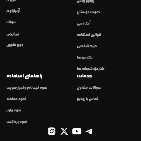
رودیو پلاس
آربیتراوم
دعوت دوستان
سولانا
آکادمی
بی‌ان‌بی
قوانین استفاده
دوج کوین
حریم شخصی
کارمزدها
کارمزد شبکه ها
خدمات
راهنمای استفاده
سوالات متداول
نحوه ثبت‌نام و احراز هویت
تماس با رودیو
نحوه معامله
نحوه واریز
نحوه برداشت