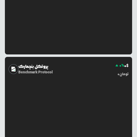
0
%
0
$
پروتکل بنچمارک
Benchmark Protocol
تومان
0