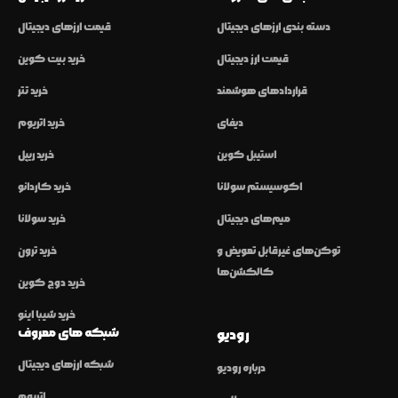
دسته بندی ارزهای دیجیتال
قیمت ارزهای دیجیتال
قیمت ارز دیجیتال
خرید بیت کوین
قراردادهای هوشمند
خرید تتر
دیفای
خرید اتریوم
استیبل کوین
خرید ریپل
اکوسیستم سولانا
خرید کاردانو
میم‌های دیجیتال
خرید سولانا
توکن‌های غیرقابل تعویض و
خرید ترون
کالکشن‌ها
خرید دوج کوین
خرید شیبا اینو
شبکه های معروف
رودیو
شبکه ارزهای دیجیتال
درباره رودیو
اتریوم