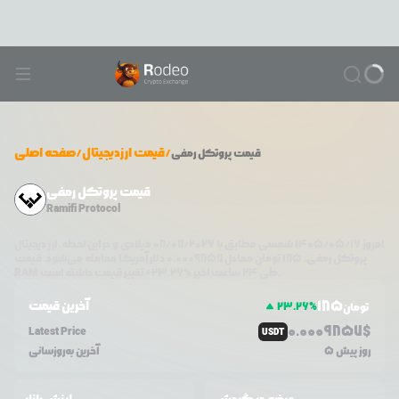
/
قیمت ارزدیجیتال
/
صفحه اصلی
قیمت
پروتکل رمفی
قیمت پروتکل رمفی
Ramifi Protocol
امروز
۱۴۰۵/۰۵/۱۶
شمسی مطابق با
08/07/2026
میلادی و در این لحظه، ارز دیجیتال
پروتکل رمفی
،
185
تومان معادل
0.0009857
دلار آمریکا معامله می‌شود. قیمت
تغییر قیمت داشته است.
طی ۲۴ ساعت اخیر %
23.26
+
RAM
185
آخرین قیمت
23.26
%
تومان
0.0
009857
$
Latest Price
USDT
5 روز پیش
آخرین به‌روزسانی