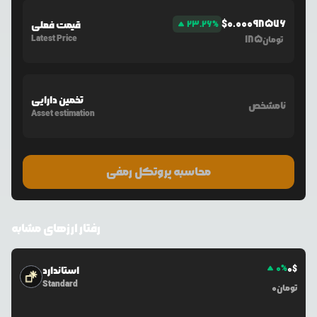
$
0.00098576
%
23.26
قیمت فعلی
Latest Price
185
تومان
تخمین دارایی
نامشخص
Asset estimation
محاسبه پروتکل رمفی
رفتار ارزهای مشابه
0
%
0
$
استاندارد
Standard
تومان
0