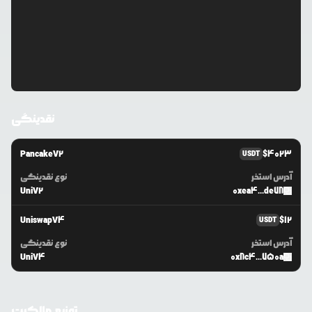
نقدینگی
PancakeV2
$
4023
USDT
آدرس استخر
نوع نقدینگی
UniV2
0xea4...de78
UniswapV4
$
12
USDT
آدرس استخر
نوع نقدینگی
UniV4
0x8c4...750a
توزیع مالکیت