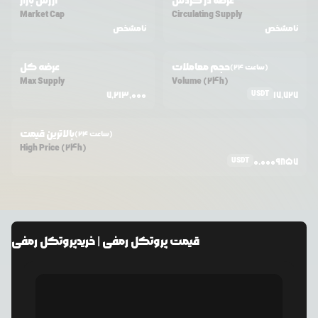
عرضه در گردش
ارزش بازار
Market Cap
Circulating Supply
نامشخص
نامشخص
حجم معاملات
عرضه کل
(24 ساعت)
Max Supply
Volume (24h)
USDT
7,213,000
17,727
بالاترین قیمت
(24 ساعت)
High Price (24h)
USDT
0.0009857
قیمت
پروتکل رمفی
| خرید
پروتکل رمفی