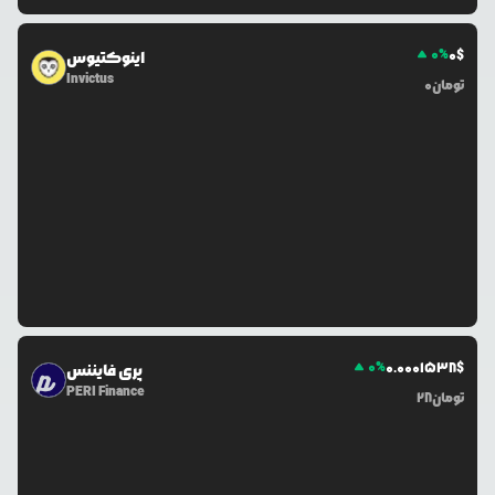
0
%
0
$
اینوکتیوس
Invictus
تومان
0
0
%
0.0
001538
$
پری فایننس
PERI Finance
تومان
28