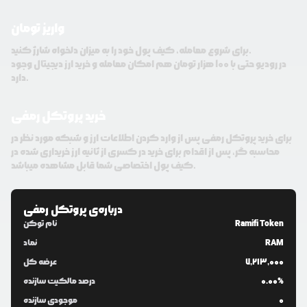
واریز تومان
برای شروع معامله، کیف پول خود را به میزان دلخواه شارژ کنید.
در رودیو حتی با 100 هزار تومان هم امکان معامله و خرید ارز دیجیتال وجود
دارد.
خرید پروتکل رمفی
برای خرید پروتکل رمفی پس از وارد کردن اطلاعات ارز و شبکه مورد نظر در
محاسبه گر، پس از اقدام برای خرید در کسری از ثانیه ارز خریداری شده در
کیف پول اختصاصی شما قابل مشاهده میباشد.
درباره‌ی
پروتکل رمفی
Ramifi Token
نام توکن
RAM
نماد
7,213,000
عرضه کل
0.00%
درصد مالکیت سازنده
0
موجودی سازنده