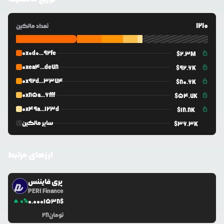
1210
تعداد مالکین
0x0d0...92fe
$
2.3M
0xea4...de78
$
92.6K
0x92d...3374
$
80.6K
0x85a...6fff
$
54.7K
0x49a...123d
$
18.8K
سایر مالکین
$
36.3K
ارزهای مرتبط
پری فایننس
PERI Finance
0
%
0.0
001538
$
تومان
28