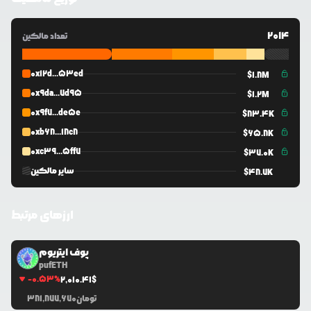
2014
تعداد مالکین
0x12d...53ed
$
1.8M
0x9da...7d95
$
1.2M
0x9f7...de5e
$
83.4K
0xb68...18c8
$
65.8K
0xc39...5ff7
$
37.0K
سایر مالکین
$
48.7K
ارزهای مرتبط
پوف ایتریوم
pufETH
-0.53
%
2,010.41
$
تومان
381,877,670