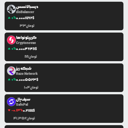
دیسبالانسس
disBalancer
0
%
0.0
001762
$
تومان
33
کریپتونواها
Cryptonovae
0
%
0.0
004648
$
تومان
88
شبکه ریز
Raze Network
0
%
0.0
005523
$
تومان
104
سیف‌پال
SafePal
-0.13
%
0.2177
$
تومان
41,352