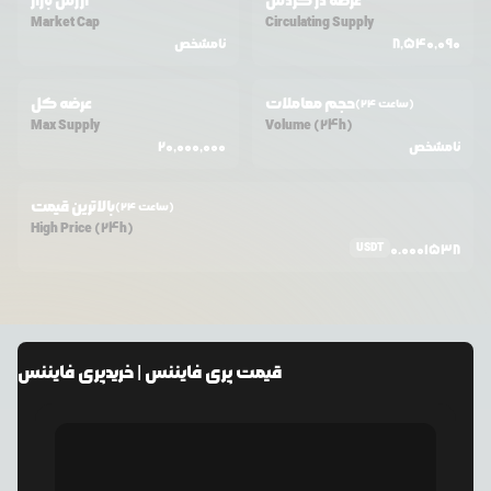
عرضه در گردش
ارزش بازار
Market Cap
Circulating Supply
8,540,090
نامشخص
حجم معاملات
عرضه کل
(24 ساعت)
Max Supply
Volume (24h)
نامشخص
20,000,000
بالاترین قیمت
(24 ساعت)
High Price (24h)
USDT
0.0001538
قیمت
پری فایننس
| خرید
پری فایننس