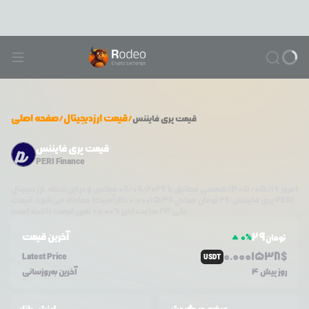
/
قیمت ارزدیجیتال
/
صفحه اصلی
قیمت
پری فایننس
قیمت پری فایننس
PERI Finance
امروز
۱۴۰۵/۰۵/۱۶
شمسی مطابق با
08/07/2026
میلادی و در این لحظه، ارز دیجیتال
PERI
دلار آمریکا معامله می‌شود. قیمت
پری فایننس
،
29
تومان معادل
0.0001538
تغییر قیمت داشته است.
طی ۲۴ ساعت اخیر %
0.00
+
29
آخرین قیمت
0
%
تومان
0.0
001538
$
Latest Price
USDT
4 روز پیش
آخرین به‌روزسانی