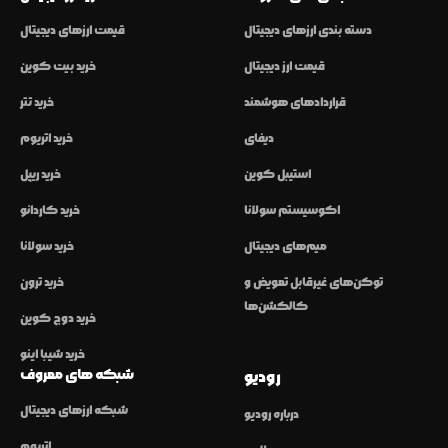
دسته بندی ارزهای دیجیتال
قیمت ارزهای دیجیتال
قیمت ارز دیجیتال
خرید بیت کوین
قراردادهای هوشمند
خرید تتر
دیفای
خرید اتریوم
استیبل کوین
خرید ریپل
اکوسیستم سولانا
خرید کاردانو
میم‌های دیجیتال
خرید سولانا
توکن‌های غیرقابل تعویض و
خرید ترون
کالکشن‌ها
خرید دوج کوین
خرید شیبا اینو
شبکه های معروف
رودیو
شبکه ارزهای دیجیتال
درباره رودیو
اتریوم