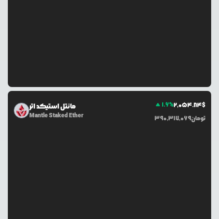
1.6
%
2,054.84
$
مانتل استیکد اتر
Mantle Staked Ether
تومان
390,317,069