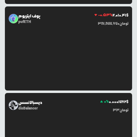
-0.53
%
2,010.41
$
پوف ایتریوم
pufETH
تومان
381,877,670
0
%
0.0
001762
$
دیسبالانسس
disBalancer
تومان
33