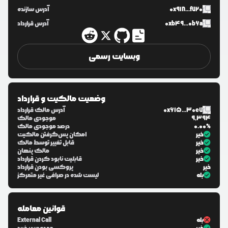
0x918...f720
آدرس سازنده
0xb49...0b6a
آدرس قرارداد
وبسایت رسمی
وضعیت مالکیت و قرارداد
0x615...30e7
آدرس مالک قرارداد
9,394
موجودی مالک
0.00%
درصد موجودی مالک
خیر
امکان پس‌گرفتن مالکیت
خیر
قابل تغییر توسط مالک
خیر
مالک پنهان
خیر
قابلیت نابود کردن قرارداد
خیر
پروکسی بودن قرارداد
بله
لیست شده در صرافی غیر متمرکز
قوانین معامله
بله
External Call