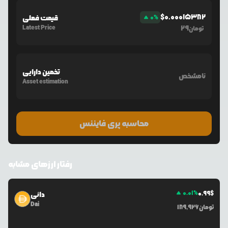
$
0.00015382
%
0
قیمت فعلی
Latest Price
29
تومان
تخمین دارایی
نامشخص
Asset estimation
محاسبه پری فایننس
رفتار ارزهای مشابه
0.01
%
0.99
$
دائی
Dai
تومان
189,926