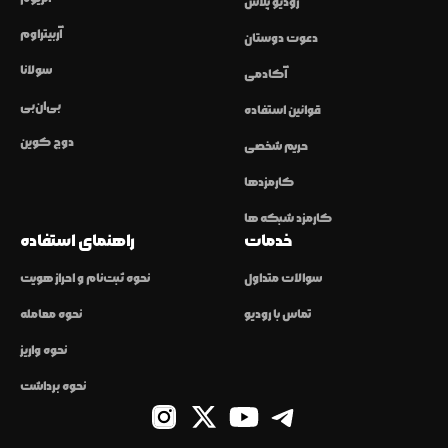
رودیو پلاس
آربیتراوم
دعوت دوستان
سولانا
آکادمی
بی‌ان‌بی
قوانین استفاده
دوج کوین
حریم شخصی
کارمزدها
کارمزد شبکه ها
خدمات
راهنمای استفاده
سوالات متداول
نحوه ثبت‌نام و احراز هویت
تماس با رودیو
نحوه معامله
نحوه واریز
نحوه برداشت