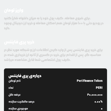
واریز تومان
برای شروع معامله، کیف پول خود را به میزان دلخواه شارژ کنید.
در رودیو حتی با 100 هزار تومان هم امکان معامله و خرید ارز دیجیتال وجود
دارد.
خرید پری فایننس
برای خرید پری فایننس پس از وارد کردن اطلاعات ارز و شبکه مورد نظر در
محاسبه گر، پس از اقدام برای خرید در کسری از ثانیه ارز خریداری شده در
کیف پول اختصاصی شما قابل مشاهده میباشد.
درباره‌ی
پری فایننس
Peri Finance Token
نام توکن
PERI
نماد
20,000,000
عرضه کل
0.00%
درصد مالکیت سازنده
0
موجودی سازنده