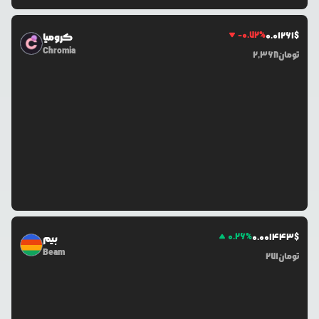
-0.72
%
0.0
1261
$
کرومیا
Chromia
تومان
2,368
0.26
%
0.0
01443
$
بیم
Beam
تومان
271