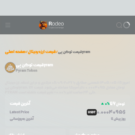
/
قیمت ارزدیجیتال
/
صفحه اصلی
توکن پیyram
قیمت
قیمت توکن پیyram
Pyram Token
امروز
۱۴۰۵/۰۵/۱۸
شمسی مطابق با
08/09/2026
میلادی و در این لحظه، ارز دیجیتال
تومان معادل
0.0004095
دلار آمریکا معامله می‌شود. قیمت
76
،
توکن پیyram
تغییر قیمت داشته است.
طی ۲۴ ساعت اخیر %
0.00
+
PYRAM
76
آخرین قیمت
0
%
تومان
0.0
004095
$
Latest Price
USDT
7 روز پیش
آخرین به‌روزسانی