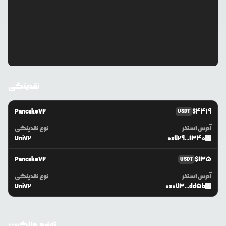
نقدینگی
PancakeV2
$
4419
USDT
آدرس استخر
نوع نقدینگی
UniV2
0x729...1340
PancakeV2
$
135
USDT
آدرس استخر
نوع نقدینگی
UniV2
0x073...dd5b
توزیع مالکیت