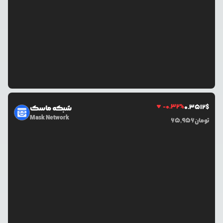
-0.32
%
0.3512
$
شبکه ماسک
Mask Network
تومان
65,956