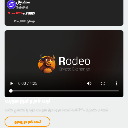
سیف‌پال
SafePal
-0.13
%
0.2177
$
تومان
40,884
ثبت نام و احراز هویت
تنها در کمتر از 30 ثانیه ثبت‌نام و احراز هویت خود را تکمیل کنید.
ثبت نام در رودیو