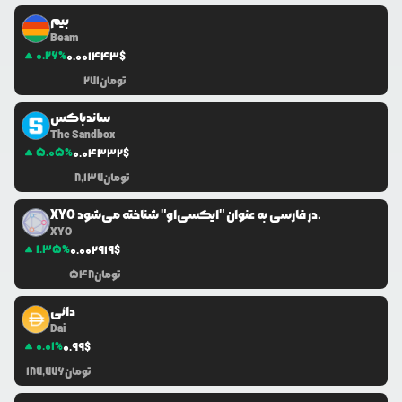
بیم
Beam
0.26
%
0.0
01443
$
تومان
271
ساندباکس
The Sandbox
5.05
%
0.0
4332
$
تومان
8,137
XYO در فارسی به عنوان "ایکسی‌او" شناخته می‌شود.
XYO
1.35
%
0.0
02919
$
تومان
548
دائی
Dai
0.01
%
0.99
$
تومان
187,776