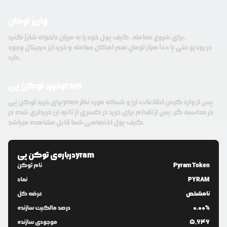
واریز تومان
برای شروع معامله، کیف پول خود را به میزان دلخواه شارژ کنید.
در رودیو حتی با 100 هزار تومان هم امکان معامله و خرید ارز دیجیتال وجود
دارد.
خرید توکن پیyram
برای خرید توکن پیyram پس از وارد کردن اطلاعات ارز و شبکه مورد نظر
در محاسبه گر، پس از اقدام برای خرید در کسری از ثانیه ارز خریداری شده در
کیف پول اختصاصی شما قابل مشاهده میباشد.
توکن پیyram
درباره‌ی
Pyram Token
نام توکن
PYRAM
نماد
نامشخص
عرضه کل
0.00%
درصد مالکیت سازنده
5,646
موجودی سازنده