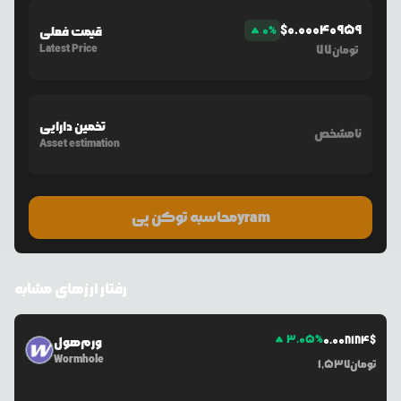
$
0.00040959
%
0
قیمت فعلی
Latest Price
77
تومان
تخمین دارایی
نامشخص
Asset estimation
محاسبه توکن پیyram
رفتار ارزهای مشابه
3.05
%
0.0
08184
$
ورم‌هول
Wormhole
تومان
1,537