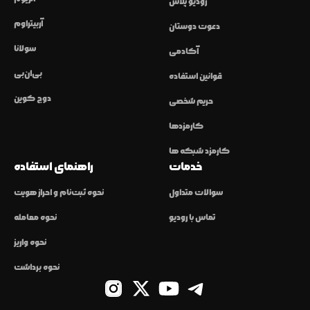
رودیو پلاس
آربیتراوم
دعوت دوستان
سولانا
آکادمی
بی‌ان‌بی
قوانین استفاده
دوج کوین
حریم شخصی
کارمزدها
کارمزد شبکه ها
خدمات
راهنمای استفاده
سوالات متداول
نحوه ثبت‌نام و احراز هویت
تماس با رودیو
نحوه معامله
نحوه واریز
نحوه برداشت