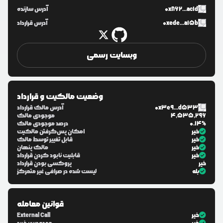
0x862...ac1d
آدرس سازنده
0xede...a15b
آدرس قرارداد
وبسایت رسمی
وضعیت مالکیت و قرارداد
0x3e9...d533
آدرس مالک قرارداد
4,535,296
موجودی مالک
0.14%
درصد موجودی مالک
خیر
امکان پس‌گرفتن مالکیت
خیر
قابل تغییر توسط مالک
خیر
مالک پنهان
خیر
قابلیت نابود کردن قرارداد
خیر
پروکسی بودن قرارداد
بله
لیست شده در صرافی غیر متمرکز
قوانین معامله
خیر
External Call