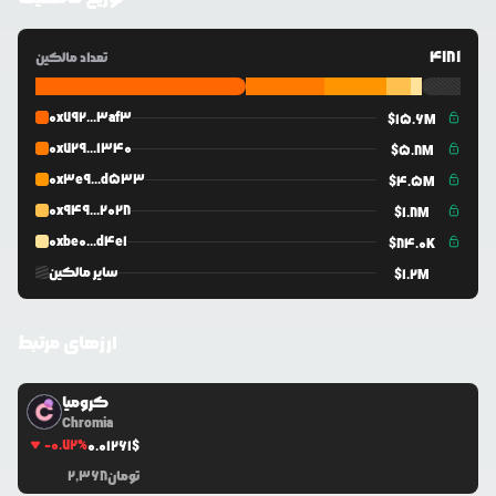
4181
تعداد مالکین
0x792...3af3
$
15.6M
0x729...1340
$
5.8M
0x3e9...d533
$
4.5M
0x949...2028
$
1.8M
0xbe0...d4e1
$
84.0K
سایر مالکین
$
1.2M
ارزهای مرتبط
کرومیا
Chromia
-0.72
%
0.0
1261
$
تومان
2,368