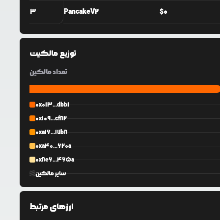
3
PancakeV2
$
0
توزیع مالکیت
تعداد مالکین
0x013...dbb1
0x109...cf82
0xa16...17b8
0xa40...620a
0x8e6...465a
سایر مالکین
ارزهای مرتبط