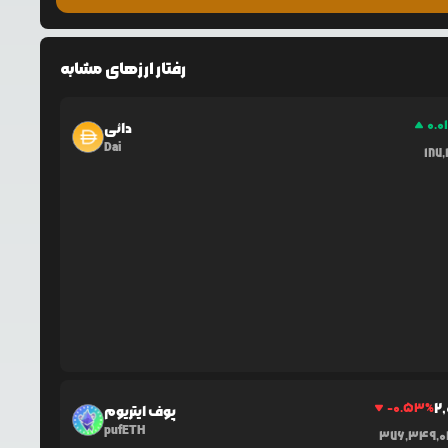
رفتار ارزهای مشابه
0.0
دائی
Dai
187,
2,
-0.53
%
پوف ایتریوم
pufETH
376,349,