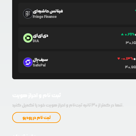
فینانس حاشیه‌ای
Fringe Finance
0.28
%
دی‌ای‌ای
DIA
30,1
0
-0.13
%
سیف‌پال
SafePal
40,7
ثبت نام و احراز هویت
تنها در کمتر از 30 ثانیه ثبت‌نام و احراز هویت خود را تکمیل کنید.
ثبت نام در رودیو