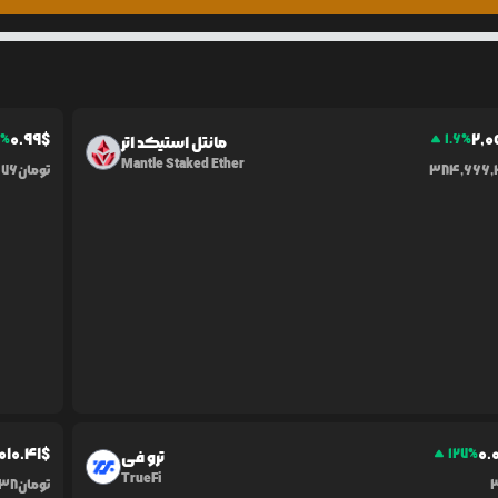
0.99
$
2,
1
%
1.6
%
مانتل استیکد اتر
Mantle Staked Ether
384,666,
تومان
176
010.41
$
0.
127
%
ترو فی
TrueFi
تومان
038