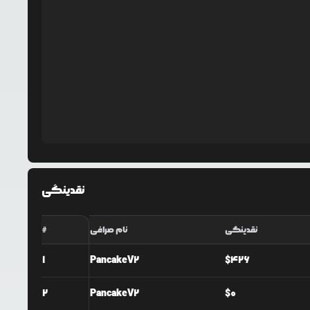
نقدینگی
نقدینگی
نام صرافی
#
1
PancakeV2
$
426
2
PancakeV2
$
0