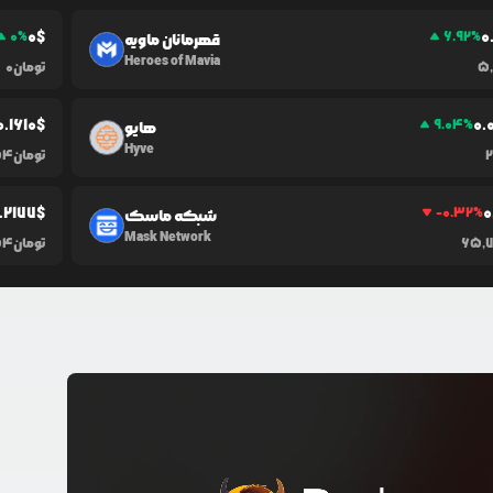
0
$
0
0
%
6.92
%
قهرمانان ماویه
Heroes of Mavia
5,
تومان
0
0.1610
$
0.
9.04
%
هایو
Hyve
تومان
54
.2177
$
0
-0.32
%
شبکه ماسک
Mask Network
65,
تومان
54