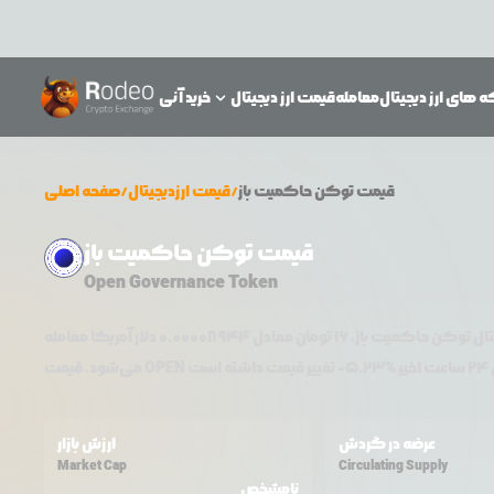
 های ارز دیجیتال
معامله
قیمت ارز دیجیتال
خرید آنی
قیمت
توکن حاکمیت باز
/
قیمت ارزدیجیتال
/
صفحه اصلی
قیمت توکن حاکمیت باز
Open Governance Token
تال
توکن حاکمیت باز
،
16
تومان معادل
0.00008944
دلار آمریکا معامله
ر %
5.23
-
OPEN
می‌شود. قیمت
عرضه در گردش
ارزش بازار
Market Cap
Circulating Supply
نامشخص