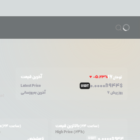
16
آخرین قیمت
-5.23
%
تومان
0.0
0008944
$
Latest Price
USDT
6 روز پیش
آخرین به‌روزسانی
امر
بالاترین قیمت
ح
(24 ساعت)
(24 ساعت)
)
High Price (24h)
0.00008944
نامشخص
USDT