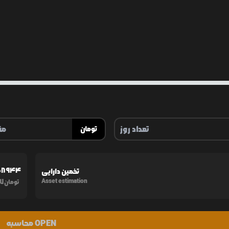
تومان
08944
تخمین دارایی
17
Asset estimation
تومان
محاسبه OPEN