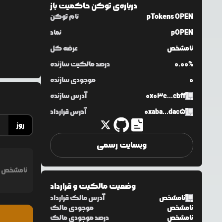
درباره‌ی
توکن حاکمیت باز
pTokens OPEN
نام توکن
pOPEN
نماد
نامشخص
عرضه کل
0.00%
درصد مالکیت سازنده
0
موجودی سازنده
0x03e...cbff
آدرس سازنده
0xaba...dac5
آدرس قرارداد
روز
وبسایت رسمی
نامشخص
وضعیت مالکیت و قرارداد
نامشخص
آدرس مالک قرارداد
نامشخص
موجودی مالک
نامشخص
درصد موجودی مالک