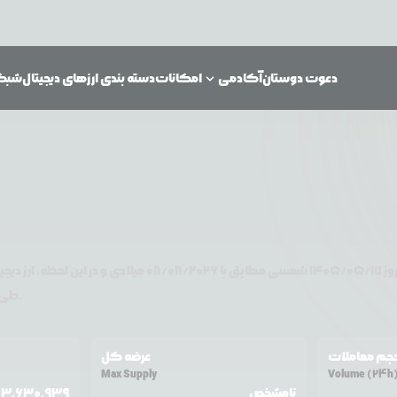
دعوت دوستان
آکادمی
امکانات
دسته بندی ارزهای دیجیتال
شبکه‌
وز
۱۴۰۵/۰۵/۱۷
شمسی مطابق با
08/08/2026
میلادی و در این لحظه، ارز دیجی
تغییر قیمت داشته است.
طی ۲۴ ساعت اخی
جم معاملات
عرضه کل
Max Supply
Volume (24h
نامشخص
3,630,939