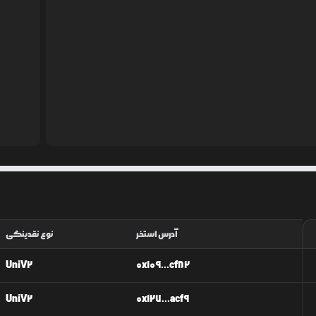
آدرس استخر
نوع نقدینگی
UniV2
0x109...cf82
UniV2
0x127...acf9