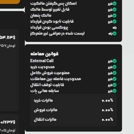
امکان پس‌گرفتن مالکیت
خیر
قابل تغییر توسط مالک
خیر
مالک پنهان
خیر
قابلیت نابود کردن قرارداد
خیر
پروکسی بودن قرارداد
بله
لیست شده در صرافی غیر متمرکز
بله
054.84
$
تومان
256
قوانین معامله
External Call
خیر
محدودیت خرید
خیر
ممنوعیت فروش کامل
خیر
محدودیت فاصله بین معاملات
خیر
قابلیت توقف انتقال
خیر
سابقه هانی پات
خیر
0.00%
مالیات خرید
0.00%
مالیات فروش
0.00%
مالیات انتقال
0
01632
$
تومان
305