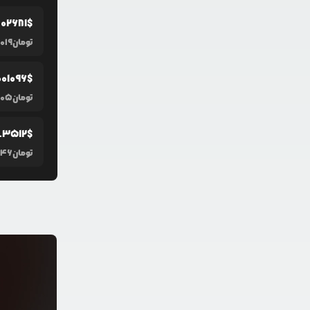
.0
2681
$
تومان
019
0
01096
$
تومان
205
.3512
$
تومان
746