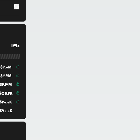
1410
$
6.0M
$
2.6M
$
2.3M
$
58.2K
$
20.0K
$
60.0K