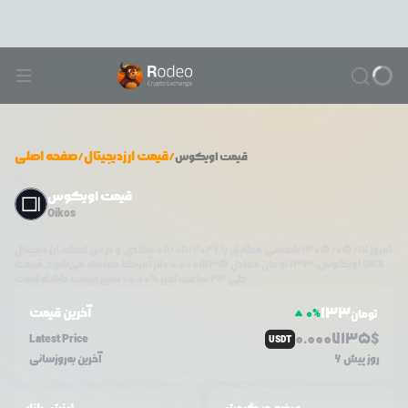
/
قیمت ارزدیجیتال
/
صفحه اصلی
قیمت
اویکوس
قیمت اویکوس
Oikos
امروز
۱۴۰۵/۰۵/۱۷
شمسی مطابق با
08/08/2026
میلادی و در این لحظه، ارز دیجیتال
OKS
دلار آمریکا معامله می‌شود. قیمت
اویکوس
،
133
تومان معادل
0.0007135
تغییر قیمت داشته است.
طی ۲۴ ساعت اخیر %
0.00
+
133
آخرین قیمت
0
%
تومان
0.0
007135
$
Latest Price
USDT
6 روز پیش
آخرین به‌روزسانی