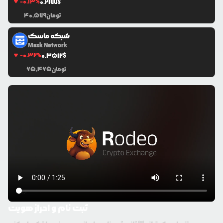
-0.13
%
0.2177
$
تومان
40,579
شبکه ماسک
Mask Network
-0.32
%
0.3512
$
تومان
65,465
ثبت نام و احراز هویت