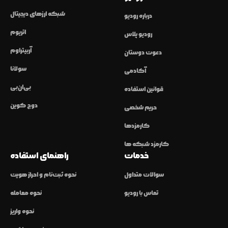
شبکه ارزهای دیجیتال
درباره رودیو
اتریوم
رودیو پلاس
آربیتراوم
دعوت دوستان
سولانا
آکادمی
بی‌ان‌بی
قوانین استفاده
دوج کوین
حریم شخصی
کارمزدها
کارمزد شبکه ها
خدمات
راهنمای استفاده
سوالات متداول
نحوه ثبت‌نام و احراز هویت
تماس با رودیو
نحوه معامله
نحوه واریز