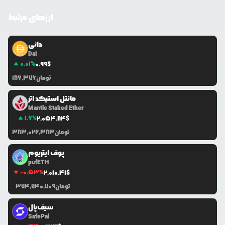
ارزهای مرتبط
دائی
Dai
0.01
%
0.99
$
تومان
186,376
مانتل استیکد اتر
Mantle Staked Ether
1.6
%
2,054.84
$
تومان
383,022,383
پوف ایتریوم
pufETH
-0.53
%
2,010.41
$
تومان
374,740,709
سیف‌پال
SafePal