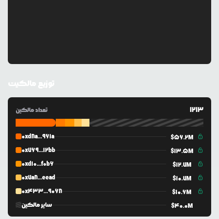
توزیع مالکیت
1213
تعداد مالکین
0xd8a...961a
$
56.2M
0x769...12bb
$
13.5M
0xd10...f0b6
$
12.7M
0x7a8...eead
$
10.7M
0x433...9068
$
10.6M
سایر مالکین
$
40.0M