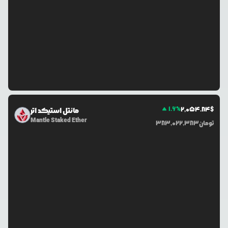
1.6
%
2,054.84
$
مانتل استیکد اتر
Mantle Staked Ether
تومان
383,022,383