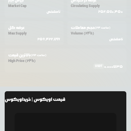
عرضه در گردش
ارزش بازار
Market Cap
Circulating Supply
252,570,450
نامشخص
حجم معاملات
عرضه کل
(24 ساعت)
Max Supply
Volume (24h)
نامشخص
256,422,796
بالاترین قیمت
(24 ساعت)
High Price (24h)
USDT
0.0007135
قیمت
اویکوس
| خرید
اویکوس