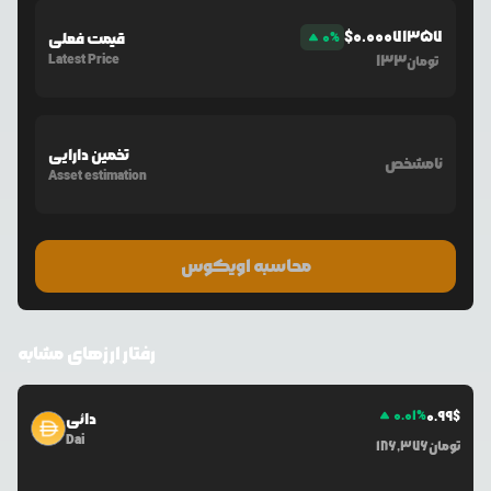
$
0.00071357
%
0
قیمت فعلی
Latest Price
133
تومان
تخمین دارایی
نامشخص
Asset estimation
محاسبه اویکوس
رفتار ارزهای مشابه
0.01
%
0.99
$
دائی
Dai
تومان
186,376