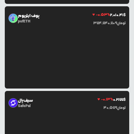
-0.53
%
2,010.41
$
پوف ایتریوم
pufETH
تومان
374,740,709
-0.13
%
0.2177
$
سیف‌پال
SafePal
تومان
40,579