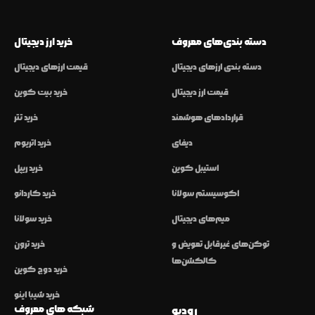
دسته بندی‌های معروف
خرید ارز دیجیتال
دسته بندی ارزهای دیجیتال
قیمت ارزهای دیجیتال
قیمت ارز دیجیتال
خرید بیت کوین
قراردادهای هوشمند
خرید تتر
دیفای
خرید اتریوم
استیبل کوین
خرید ریپل
اکوسیستم سولانا
خرید کاردانو
میم‌های دیجیتال
خرید سولانا
توکن‌های غیرقابل تعویض و
خرید ترون
کالکشن‌ها
خرید دوج کوین
خرید شیبا اینو
شبکه های معروف
رودیو