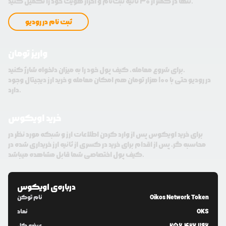
تنها در کمتر از 30 ثانیه ثبت‌نام و احراز هویت خود را تکمیل کنید.
ثبت نام در رودیو
واریز تومان
برای شروع معامله، کیف پول خود را به میزان دلخواه شارژ کنید.
در رودیو حتی با 100 هزار تومان هم امکان معامله و خرید ارز دیجیتال وجود
دارد.
خرید اویکوس
برای خرید اویکوس پس از وارد کردن اطلاعات ارز و شبکه مورد نظر در
محاسبه گر، پس از اقدام برای خرید در کسری از ثانیه ارز خریداری شده در
کیف پول اختصاصی شما قابل مشاهده میباشد.
درباره‌ی
اویکوس
Oikos Network Token
نام توکن
OKS
نماد
256,422,796
عرضه کل