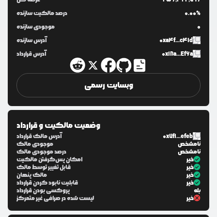
0.00%
درصد مالکیت سازنده
0
موجودی سازنده
0xa4f...c41d
آدرس سازنده
0x18a...Ef6a
آدرس قرارداد
وبسایت رسمی
وضعیت مالکیت و قرارداد
0x7f1...efeb
آدرس مالک قرارداد
نامشخص
موجودی مالک
نامشخص
درصد موجودی مالک
خیر
امکان پس‌گرفتن مالکیت
خیر
قابل تغییر توسط مالک
خیر
مالک پنهان
خیر
قابلیت نابود کردن قرارداد
بله
پروکسی بودن قرارداد
خیر
لیست شده در صرافی غیر متمرکز