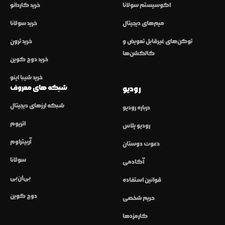
اکوسیستم سولانا
خرید کاردانو
میم‌های دیجیتال
خرید سولانا
توکن‌های غیرقابل تعویض و
خرید ترون
کالکشن‌ها
خرید دوج کوین
خرید شیبا اینو
شبکه های معروف
رودیو
شبکه ارزهای دیجیتال
درباره رودیو
اتریوم
رودیو پلاس
آربیتراوم
دعوت دوستان
سولانا
آکادمی
بی‌ان‌بی
قوانین استفاده
دوج کوین
حریم شخصی
کارمزدها