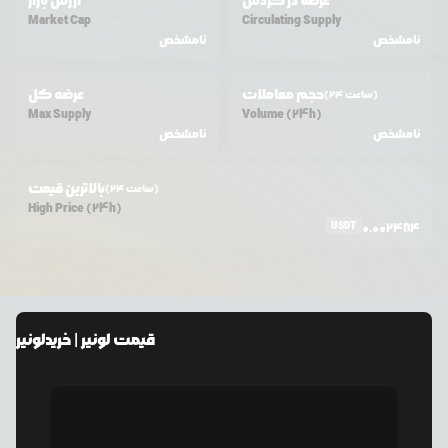
عرضه در گردش
ارزش بازار
Market Cap
Circulating Supply
نامشخص
نامشخص
حجم معاملات
عرضه کل
(24 ساعت)
Max Supply
Volume (24h)
نامشخص
نامشخص
بالاترین قیمت
(24 ساعت)
High Price (24h)
USDT
0.002484
قیمت
لونیر
| خرید
لونیر