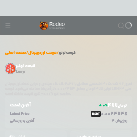
/
قیمت ارزدیجیتال
/
صفحه اصلی
قیمت
لونیر
قیمت لونیر
Lunyr
امروز
۱۴۰۵/۰۵/۱۶
شمسی مطابق با
08/07/2026
میلادی و در این لحظه، ارز دیجیتال
طی ۲۴
LUN
دلار آمریکا معامله می‌شود. قیمت
لونیر
،
477
تومان معادل
0.002484
تغییر قیمت داشته است.
ساعت اخیر %
0.00
+
477
آخرین قیمت
0
%
تومان
0.0
02484
$
Latest Price
USDT
4 روز پیش
آخرین به‌روزسانی