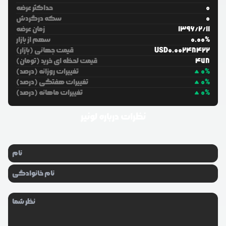
0
حداکثر عرضه
0
سکه درگردش
11
/
2
/
1396
زمان عرضه
%
0.00
سهم از بازار
0.00248422
USD
قیمت جهانی (بازار)
478
قیمت لحظه ای خرید (تومان)
%
0
تغییرات روزانه (درصد)
%
0
تغییرات هفتگی (درصد)
%
0
تغییرات ماهانه (درصد)
نظرات درباره
لونیر