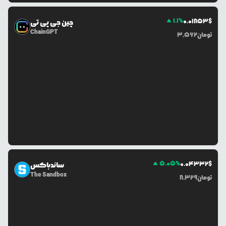
1.1
%
0.0
1853
$
چین جی پی تی
ChainGPT
تومان
3,562
5.05
%
0.0
4332
$
ساندباکس
The Sandbox
تومان
8,329