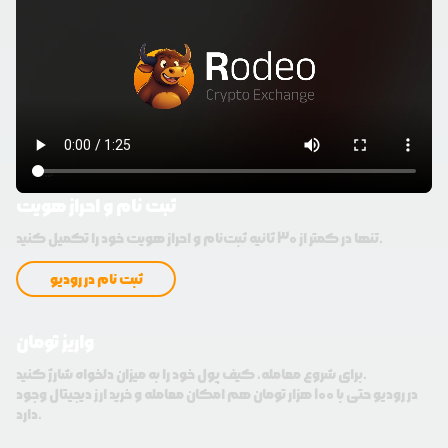
ثبت نام و احراز هویت
تنها در کمتر از 30 ثانیه ثبت‌نام و احراز هویت خود را تکمیل کنید.
ثبت نام در رودیو
واریز تومان
برای شروع معامله، کیف پول خود را به میزان دلخواه شارژ کنید.
در رودیو حتی با 100 هزار تومان هم امکان معامله و خرید ارز دیجیتال وجود
دارد.