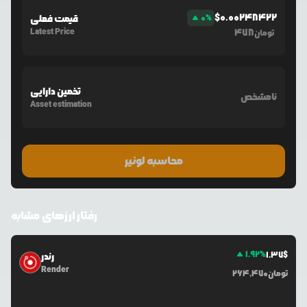
$
0.00248422
%
0
قیمت فعلی
Latest Price
478
تومان
تخمین دارایی
نامشخص
Asset estimation
محاسبه لونیر
رفتار ارزهای مشابه
1.92
%
1.37
$
رندر
Render
تومان
264,470