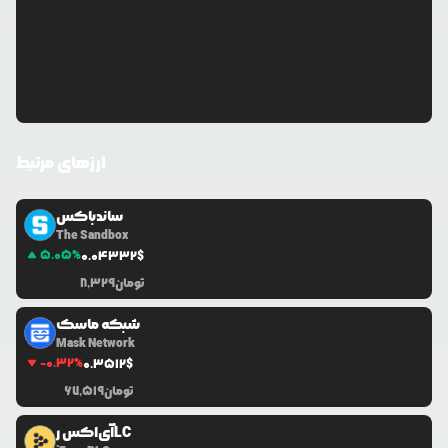
ارزهای مرتبط
ساندباکس
The Sandbox
5.05
%
0.0
4332
$
تومان
8,329
شبکه ماسک
Mask Network
-0.32
%
0.3512
$
تومان
67,519
آی‌اکس رLC