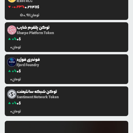
iExec RLC
-0.23
%
0.2648
$
تومان
50,911
توکن پلتفرم شارب
Sharpe Platform Token
0
%
0
$
تومان
0
فوندری فوژرد
Fjord Foundry
0
%
0
$
تومان
0
توکن شبکه سانتیمنت
Santiment Network Token
0
%
0
$
تومان
0