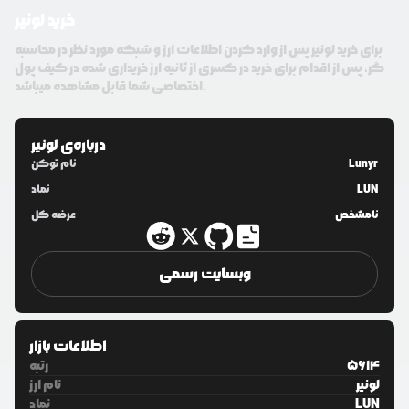
خرید لونیر
برای خرید لونیر پس از وارد کردن اطلاعات ارز و شبکه مورد نظر در محاسبه
گر، پس از اقدام برای خرید در کسری از ثانیه ارز خریداری شده در کیف پول
اختصاصی شما قابل مشاهده میباشد.
درباره‌ی
لونیر
Lunyr
نام توکن
LUN
نماد
نامشخص
عرضه کل
وبسایت رسمی
اطلاعات بازار
5614
رتبه
لونیر
نام ارز
LUN
نماد