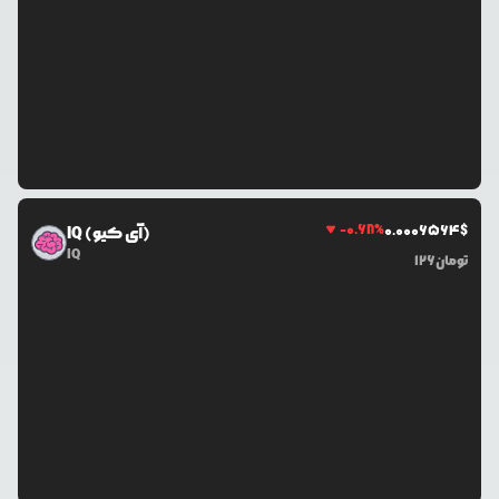
-0.68
%
0.0
006564
$
IQ (آی کیو)
IQ
تومان
126