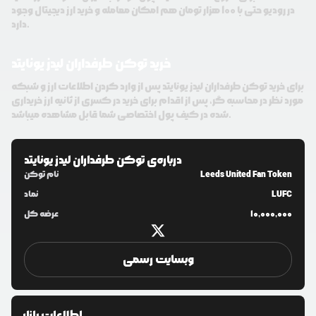
در رودیو حتی با 100 هزار تومان هم امکان معامله و خرید ارز دیجیتال وجود
دارد.
خرید توکن طرفداران لیدز یونایتد
برای خرید توکن طرفداران لیدز یونایتد پس از وارد کردن اطلاعات ارز و شبکه
مورد نظر در محاسبه گر، پس از اقدام برای خرید در کسری از ثانیه ارز خریداری
شده در کیف پول اختصاصی شما قابل مشاهده میباشد.
درباره‌ی
توکن طرفداران لیدز یونایتد
Leeds United Fan Token
نام توکن
LUFC
نماد
10,000,000
عرضه کل
وبسایت رسمی
اطلاعات بازار