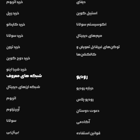
دیفای
خرید اتریوم
استیبل کوین
خرید ریپل
اکوسیستم سولانا
خرید کاردانو
میم‌های دیجیتال
خرید سولانا
توکن‌های غیرقابل تعویض و
خرید ترون
کالکشن‌ها
خرید دوج کوین
خرید شیبا اینو
شبکه های معروف
رودیو
شبکه ارزهای دیجیتال
درباره رودیو
اتریوم
رودیو پلاس
آربیتراوم
دعوت دوستان
سولانا
آکادمی
بی‌ان‌بی
قوانین استفاده