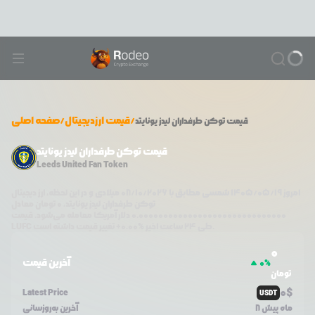
/
قیمت ارزدیجیتال
/
صفحه اصلی
قیمت
توکن طرفداران لیدز یونایتد
قیمت توکن طرفداران لیدز یونایتد
Leeds United Fan Token
امروز
۱۴۰۵/۰۵/۱۹
شمسی مطابق با
08/10/2026
میلادی و در این لحظه، ارز دیجیتال
توکن طرفداران لیدز یونایتد
،
0
تومان معادل
0.000000000000000000000000000000
دلار آمریکا معامله می‌شود. قیمت
تغییر قیمت داشته است.
طی ۲۴ ساعت اخیر %
0.00
+
LUFC
0
آخرین قیمت
0
%
تومان
0
$
Latest Price
USDT
8 ماه پیش
آخرین به‌روزسانی