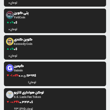
تومان
0
یِتی کوین
YetiCoin
0
%
0
$
تومان
0
کوین کندی
Kennedy Coin
0
%
0
$
تومان
0
گیمین
Gaimin
-1.07
%
0.0
8399
$
5
تومان
1
توکن هواداری لاتزیو
S.S. Lazio Fan Token
-0.29
%
0.3440
$
تومان
63,765