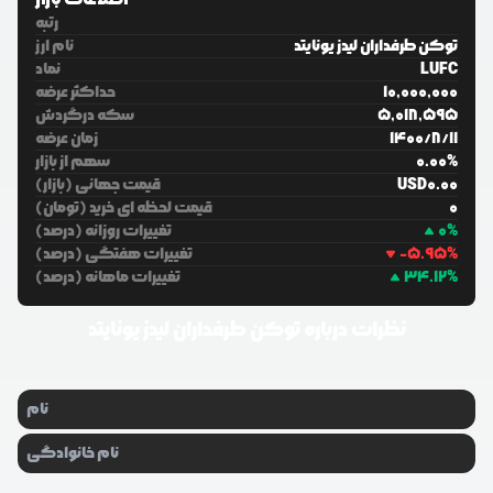
رتبه
توکن طرفداران لیدز یونایتد
نام ارز
LUFC
نماد
10,000,000
حداکثر عرضه
5,018,595
سکه درگردش
11
/
8
/
1400
زمان عرضه
%
0.00
سهم از بازار
0.00
USD
قیمت جهانی (بازار)
0
قیمت لحظه ای خرید (تومان)
%
0
تغییرات روزانه (درصد)
%
-5.95
تغییرات هفتگی (درصد)
%
34.12
تغییرات ماهانه (درصد)
نظرات درباره
توکن طرفداران لیدز یونایتد