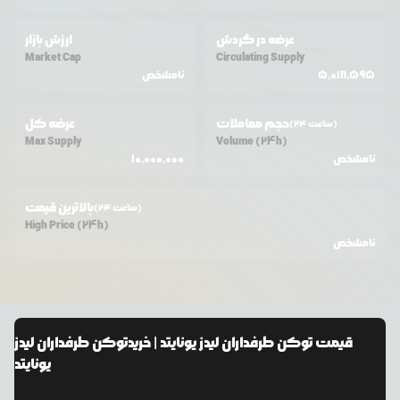
عرضه در گردش
ارزش بازار
Market Cap
Circulating Supply
5,018,595
نامشخص
حجم معاملات
عرضه کل
(24 ساعت)
Max Supply
Volume (24h)
نامشخص
10,000,000
بالاترین قیمت
(24 ساعت)
High Price (24h)
نامشخص
قیمت
توکن طرفداران لیدز یونایتد
| خرید
توکن طرفداران لیدز
یونایتد