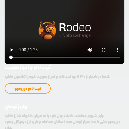
ثبت نام و احراز هویت
تنها در کمتر از 30 ثانیه ثبت‌نام و احراز هویت خود را تکمیل کنید.
ثبت نام در رودیو
واریز تومان
برای شروع معامله، کیف پول خود را به میزان دلخواه شارژ کنید.
در رودیو حتی با 100 هزار تومان هم امکان معامله و خرید ارز دیجیتال وجود
دارد.