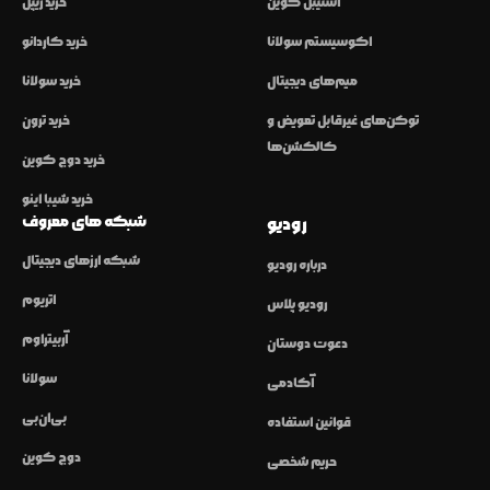
استیبل کوین
خرید ریپل
اکوسیستم سولانا
خرید کاردانو
میم‌های دیجیتال
خرید سولانا
توکن‌های غیرقابل تعویض و
خرید ترون
کالکشن‌ها
خرید دوج کوین
خرید شیبا اینو
شبکه های معروف
رودیو
شبکه ارزهای دیجیتال
درباره رودیو
اتریوم
رودیو پلاس
آربیتراوم
دعوت دوستان
سولانا
آکادمی
بی‌ان‌بی
قوانین استفاده
دوج کوین
حریم شخصی