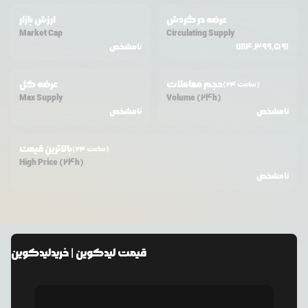
عرضه در گردش
ارزش بازار
Market Cap
Circulating Supply
784,399,591
نامشخص
حجم معاملات
عرضه کل
(24 ساعت)
Max Supply
Volume (24h)
نامشخص
نامشخص
بالاترین قیمت
(24 ساعت)
High Price (24h)
نامشخص
قیمت
لیدکوین
| خرید
لیدکوین