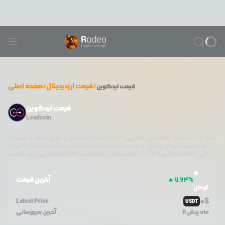
/
قیمت ارزدیجیتال
/
صفحه اصلی
قیمت
لیدکوین
قیمت لیدکوین
Leadcoin
امروز
۱۴۰۵/۰۵/۱۷
شمسی مطابق با
08/08/2026
میلادی و در این لحظه، ارز دیجیتال
لیدکوین
،
0
تومان معادل
0.000000000000000000000000000000
دلار آمریکا
تغییر قیمت داشته است.
طی ۲۴ ساعت اخیر %
7.64
+
LDC
معامله می‌شود. قیمت
0
آخرین قیمت
7.64
%
تومان
0
$
Latest Price
USDT
8 ماه پیش
آخرین به‌روزسانی