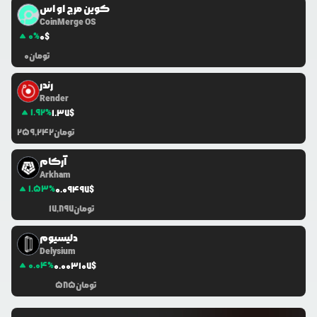
کوین مرج او اس
CoinMerge OS
0
%
0
$
تومان
0
رندر
Render
1.92
%
1.37
$
تومان
259,242
آرکام
Arkham
1.53
%
0.0
9497
$
تومان
17,897
دلیسیوم
Delysium
0.04
%
0.0
03107
$
تومان
585