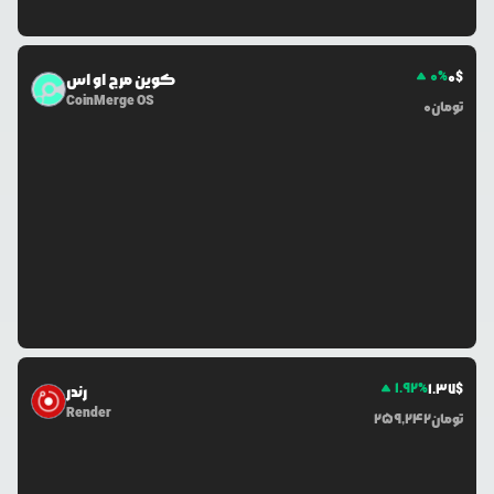
0
%
0
$
کوین مرج او اس
CoinMerge OS
تومان
0
1.92
%
1.37
$
رندر
Render
تومان
259,242