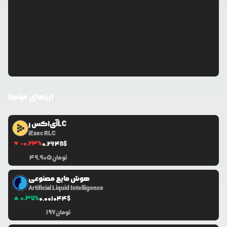
ارزهای مرتبط
آی‌اکس رLC
iExec RLC
-0.23
%
0.2648
$
تومان
49,905
هوش مایع مصنوعی
Artificial Liquid Intelligence
0.37
%
0.0
01044
$
تومان
196