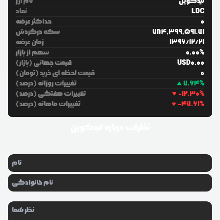
لیدکوین
نام ارز
LDC
نماد
0
حداکثر عرضه
784,399,591.71
سکه درگردش
21
/
12
/
1396
زمان عرضه
%
0.00
سهم از بازار
0.00
USD
قیمت جهانی (بازار)
0
قیمت لحظه ای خرید (تومان)
%
7.64
تغییرات روزانه (درصد)
%
-12.30
تغییرات هفتگی (درصد)
%
-47.61
تغییرات ماهانه (درصد)
نظرات درباره
لیدکوین