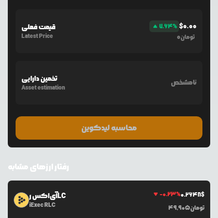
$
0.00
%
7.64
قیمت فعلی
Latest Price
0
تومان
تخمین دارایی
نامشخص
Asset estimation
محاسبه لیدکوین
رفتار ارزهای مشابه
-0.23
%
0.2648
$
آی‌اکس رLC
iExec RLC
تومان
49,905