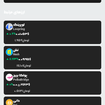
ارزهای مرتبط
لوپرینگ
Loopring
0.6
%
0.0
1053
$
تومان
1,959
نش
Nash
11.63
%
0.0
9195
$
تومان
17,107
پولکا بریج
PolkaBridge
0
%
0.0
2763
$
5
تومان
0.5141
دائی