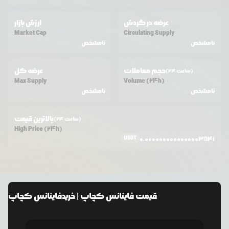
عرضه در گردش
ارزش بازار
Market Cap
Circulating Supply
نامشخص
نامشخص
حجم معاملات
عرضه کل
(24 ساعت)
Max Supply
Volume (24h)
نامشخص
نامشخص
بالاترین قیمت
(24 ساعت)
High Price (24h)
USDT
0.0000000000000003841
قیمت
فاینانس کچاپ
| خرید
فاینانس کچاپ