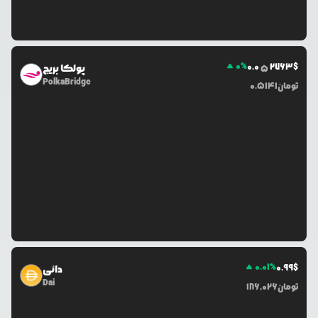
0
%
0.0
2763
$
پولکا بریج
5
PolkaBridge
تومان
0.5141
0.01
%
0.99
$
دائی
Dai
تومان
186,026