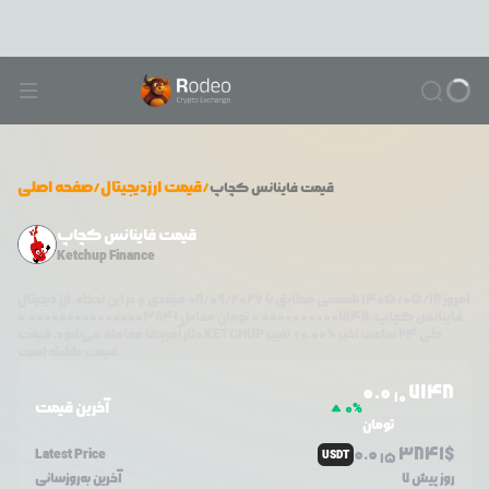
/
قیمت ارزدیجیتال
/
صفحه اصلی
قیمت
فاینانس کچاپ
قیمت فاینانس کچاپ
Ketchup Finance
امروز
۱۴۰۵/۰۵/۱۸
شمسی مطابق با
08/09/2026
میلادی و در این لحظه، ارز دیجیتال
فاینانس کچاپ
،
0.00000000007148
تومان معادل
0.0000000000000003841
طی ۲۴ ساعت اخیر %
0.00
+
تغییر
KETCHUP
دلار آمریکا معامله می‌شود. قیمت
قیمت داشته است.
0.0
7148
10
آخرین قیمت
0
%
تومان
0.0
3841
$
Latest Price
USDT
15
7 روز پیش
آخرین به‌روزسانی