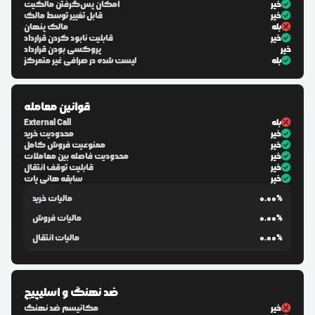
خیر
امکان پس‌گرفتن مالکیت
خیر
قابل تغییر توسط مالک
بله
مالک پنهان
خیر
قابلیت نابود کردن قرارداد
خیر
پروکسی بودن قرارداد
بله
لیست شده در صرافی غیر متمرکز
قوانین معامله
بله
External Call
خیر
محدودیت خرید
خیر
ممنوعیت فروش کامل
خیر
محدودیت فاصله بین معاملات
خیر
قابلیت توقف انتقال
خیر
سابقه هانی پات
0.00%
مالیات خرید
0.00%
مالیات فروش
0.00%
مالیات انتقال
ضد نهنگ و اسلیپیج
خیر
مکانیسم ضد نهنگ