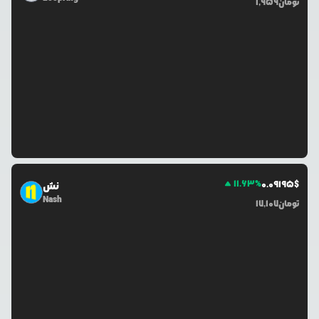
تومان
1,959
11.63
%
0.0
9195
$
نش
Nash
تومان
17,107