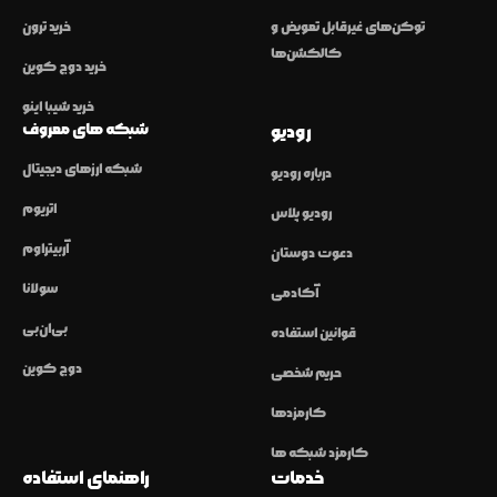
توکن‌های غیرقابل تعویض و
خرید ترون
کالکشن‌ها
خرید دوج کوین
خرید شیبا اینو
شبکه های معروف
رودیو
شبکه ارزهای دیجیتال
درباره رودیو
اتریوم
رودیو پلاس
آربیتراوم
دعوت دوستان
سولانا
آکادمی
بی‌ان‌بی
قوانین استفاده
دوج کوین
حریم شخصی
کارمزدها
کارمزد شبکه ها
خدمات
راهنمای استفاده