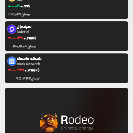
Dai
0.01
%
0.99
$
تومان
186,026
سیف‌پال
SafePal
-0.13
%
0.2177
$
تومان
40,503
شبکه ماسک
Mask Network
-0.32
%
0.3512
$
تومان
65,342