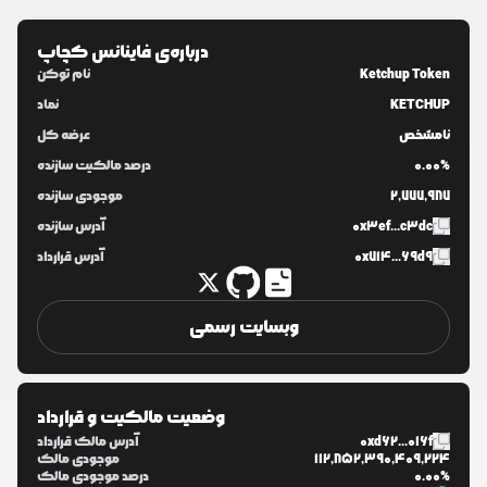
درباره‌ی
فاینانس کچاپ
Ketchup Token
نام توکن
KETCHUP
نماد
نامشخص
عرضه کل
0.00%
درصد مالکیت سازنده
2,777,987
موجودی سازنده
0x3ef...c3dc
آدرس سازنده
0x714...69d9
آدرس قرارداد
وبسایت رسمی
وضعیت مالکیت و قرارداد
0xd62...016f
آدرس مالک قرارداد
112,852,390,409,224
موجودی مالک
0.00%
درصد موجودی مالک