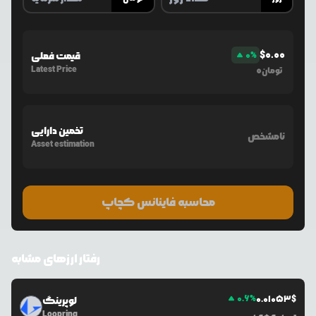
$
0.00
%
0
قیمت فعلی
Latest Price
0
تومان
تخمین دارایی
نامشخص
Asset estimation
محاسبه فاینانس کچاپ
رفتار ارزهای مشابه
0.6
%
0.0
1053
$
لوپرینگ
Loopring