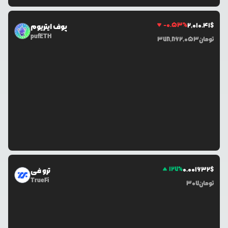
-0.53
%
2,010.41
$
پوف ایتریوم
pufETH
تومان
378,862,053
127
%
0.0
01632
$
ترو فی
TrueFi
تومان
307