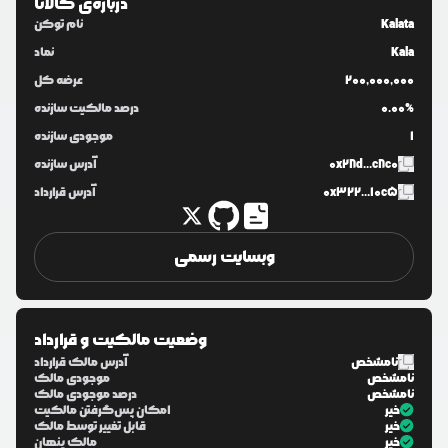
درباره‌ی
کالاتا
Kalata
نام توکن
Kala
نماد
200,000,000
عرضه کل
0.00%
درصد مالکیت سازنده
1
موجودی سازنده
0x28d...c8c0
آدرس سازنده
0x322...10c5
آدرس قرارداد
وبسایت رسمی
وضعیت مالکیت و قرارداد
نامشخص
آدرس مالک قرارداد
نامشخص
موجودی مالک
نامشخص
درصد موجودی مالک
خیر
امکان پس‌گرفتن مالکیت
خیر
قابل تغییر توسط مالک
خیر
مالک پنهان