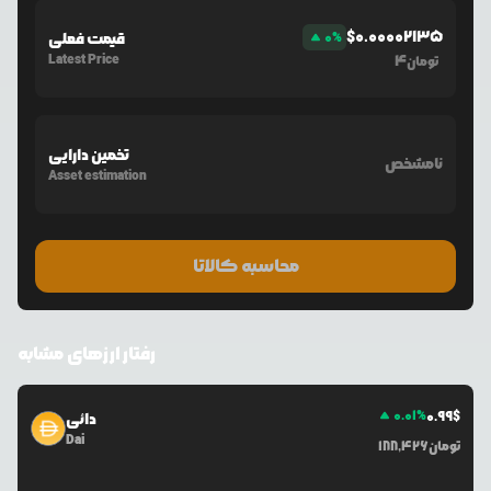
$
0.00002135
%
0
قیمت فعلی
Latest Price
4
تومان
تخمین دارایی
نامشخص
Asset estimation
محاسبه کالاتا
رفتار ارزهای مشابه
0.01
%
0.99
$
دائی
Dai
تومان
188,426