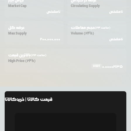
عرضه در گردش
ارزش بازار
Market Cap
Circulating Supply
نامشخص
نامشخص
حجم معاملات
عرضه کل
(24 ساعت)
Max Supply
Volume (24h)
نامشخص
200,000,000
بالاترین قیمت
(24 ساعت)
High Price (24h)
USDT
0.00002135
قیمت
کالاتا
| خرید
کالاتا