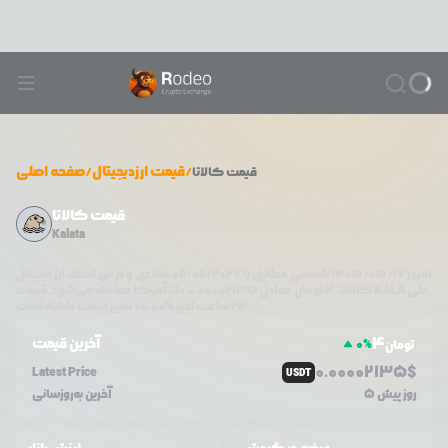
/
قیمت ارزدیجیتال
/
صفحه اصلی
قیمت
کالاتا
قیمت کالاتا
Kalata
امروز
۱۴۰۵/۰۵/۱۶
شمسی مطابق با
08/07/2026
میلادی و در این لحظه، ارز دیجیتال
طی
KALA
دلار آمریکا معامله می‌شود. قیمت
کالاتا
،
4
تومان معادل
0.00002135
تغییر قیمت داشته است.
۲۴ ساعت اخیر %
0.00
+
4
آخرین قیمت
0
%
تومان
0.0
0002135
$
Latest Price
USDT
5 روز پیش
آخرین به‌روزسانی