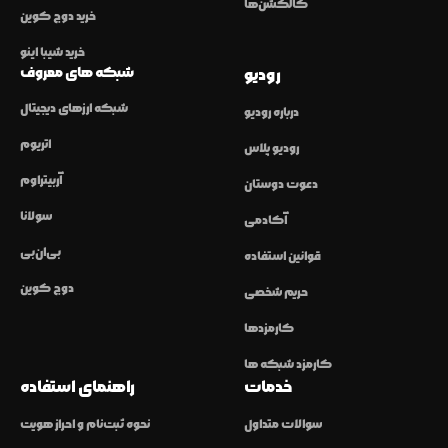
کالکشن‌ها
خرید دوج کوین
خرید شیبا اینو
شبکه های معروف
رودیو
شبکه ارزهای دیجیتال
درباره رودیو
اتریوم
رودیو پلاس
آربیتراوم
دعوت دوستان
سولانا
آکادمی
بی‌ان‌بی
قوانین استفاده
دوج کوین
حریم شخصی
کارمزدها
کارمزد شبکه ها
خدمات
راهنمای استفاده
سوالات متداول
نحوه ثبت‌نام و احراز هویت