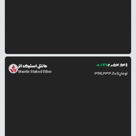
1.6
%
2,054.84
$
مانتل استیکد اتر
Mantle Staked Ether
تومان
387,234,807