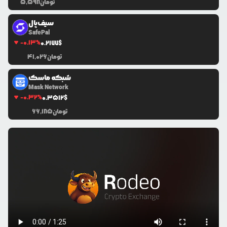
تومان
5,598
سیف‌پال
SafePal
-0.13
%
0.2177
$
تومان
41,026
شبکه ماسک
Mask Network
-0.32
%
0.3512
$
تومان
66,185