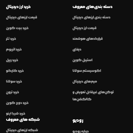
دسته بندی‌های معروف
خرید ارز دیجیتال
دسته بندی ارزهای دیجیتال
قیمت ارزهای دیجیتال
قیمت ارز دیجیتال
خرید بیت کوین
قراردادهای هوشمند
خرید تتر
دیفای
خرید اتریوم
استیبل کوین
خرید ریپل
اکوسیستم سولانا
خرید کاردانو
میم‌های دیجیتال
خرید سولانا
توکن‌های غیرقابل تعویض و
خرید ترون
کالکشن‌ها
خرید دوج کوین
خرید شیبا اینو
شبکه های معروف
رودیو
شبکه ارزهای دیجیتال
درباره رودیو