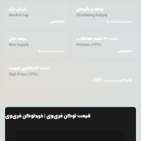
عرضه در گردش
ارزش بازار
Market Cap
Circulating Supply
10,000,000,000
نامشخص
حجم معاملات
عرضه کل
(24 ساعت)
Max Supply
Volume (24h)
نامشخص
10,000,000,000
بالاترین قیمت
(24 ساعت)
High Price (24h)
USDT
0.00000002605
قیمت
توکن فری‌وی
| خرید
توکن فری‌وی