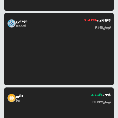
-1.29
%
0.0
2194
$
مودفی
Modefi
تومان
4,198
0.01
%
0.99
$
دائی
Dai
تومان
191,226