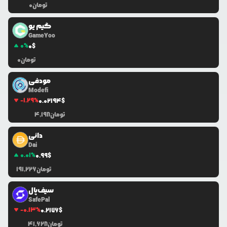
تومان
0
گیم یو
GameYoo
0
%
0
$
تومان
0
مودفی
Modefi
-1.29
%
0.0
2194
$
تومان
4,198
دائی
Dai
0.01
%
0.99
$
تومان
191,226
سیف‌پال
SafePal
-0.13
%
0.2176
$
تومان
41,628