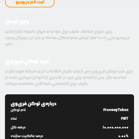
ثبت نام در رودیو
واریز تومان
برای شروع معامله، کیف پول خود را به میزان دلخواه شارژ کنید.
در رودیو حتی با 100 هزار تومان هم امکان معامله و خرید ارز دیجیتال وجود
دارد.
خرید توکن فری‌وی
برای خرید توکن فری‌وی پس از وارد کردن اطلاعات ارز و شبکه مورد نظر در
محاسبه گر، پس از اقدام برای خرید در کسری از ثانیه ارز خریداری شده در
کیف پول اختصاصی شما قابل مشاهده میباشد.
درباره‌ی
توکن فری‌وی
FreewayToken
نام توکن
FWT
نماد
10,000,000,000
عرضه کل
0.00%
درصد مالکیت سازنده