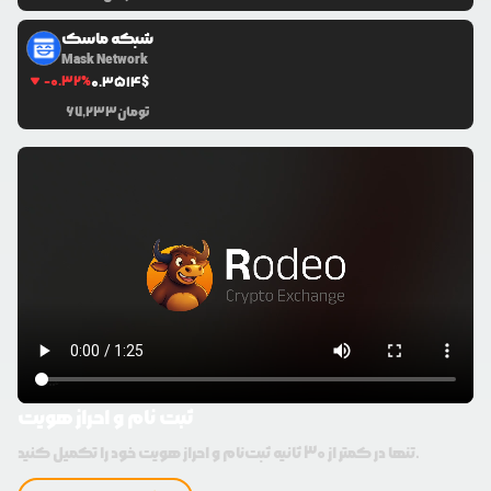
شبکه ماسک
Mask Network
-0.32
%
0.3514
$
تومان
67,233
ثبت نام و احراز هویت
تنها در کمتر از 30 ثانیه ثبت‌نام و احراز هویت خود را تکمیل کنید.