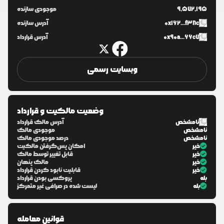
9,572,195
موجودی سازنده
0x162...f38c
آدرس سازنده
0x90a...66c7
آدرس قرارداد
وبسایت رسمی
وضعیت مالکیت و قرارداد
نامشخص
آدرس مالک قرارداد
نامشخص
موجودی مالک
نامشخص
درصد موجودی مالک
خیر
امکان پس‌گرفتن مالکیت
خیر
قابل تغییر توسط مالک
خیر
مالک پنهان
خیر
قابلیت نابود کردن قرارداد
بله
پروکسی بودن قرارداد
بله
لیست شده در صرافی غیر متمرکز
قوانین معامله