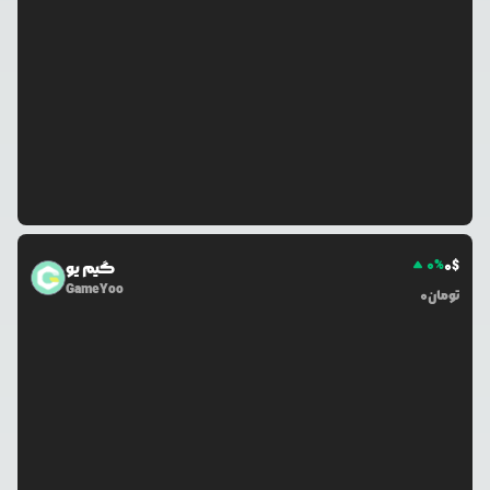
0
%
0
$
گیم یو
GameYoo
تومان
0