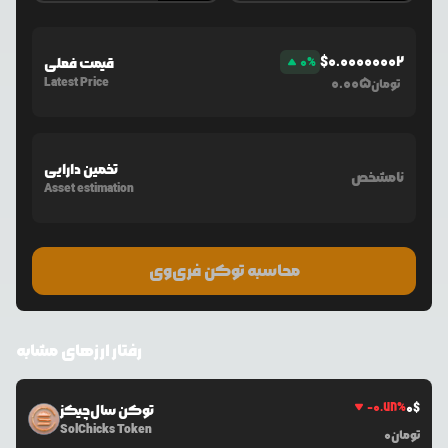
$
0.00000002
%
0
قیمت فعلی
Latest Price
0.005
تومان
تخمین دارایی
نامشخص
Asset estimation
محاسبه توکن فری‌وی
رفتار ارزهای مشابه
-0.78
%
0
$
توکن سال‌چیکز
SolChicks Token
تومان
0