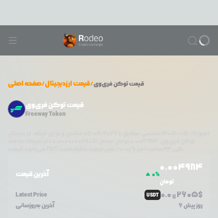
/
قیمت ارزدیجیتال
/
صفحه اصلی
قیمت
توکن فری‌وی
قیمت توکن فری‌وی
Freeway Token
امروز
۱۴۰۵/۰۵/۱۷
شمسی مطابق با
08/08/2026
میلادی و در این لحظه، ارز دیجیتال
توکن فری‌وی
،
0.004984
تومان معادل
0.00000002605
دلار آمریکا معامله
تغییر قیمت داشته است.
طی ۲۴ ساعت اخیر %
0.00
+
FWT
می‌شود. قیمت
0.0
04984
آخرین قیمت
0
%
تومان
0.0
2605
$
Latest Price
USDT
7
6 روز پیش
آخرین به‌روزسانی