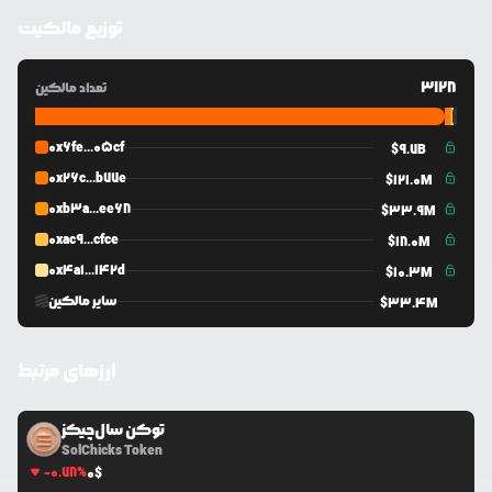
توزیع مالکیت
3128
تعداد مالکین
0x6fe...05cf
$
9.7B
0x26c...b77e
$
121.0M
0xb3a...ee68
$
33.9M
0xac9...cfce
$
18.0M
0x4a1...142d
$
10.3M
سایر مالکین
$
33.4M
ارزهای مرتبط
توکن سال‌چیکز
SolChicks Token
-0.78
%
0
$