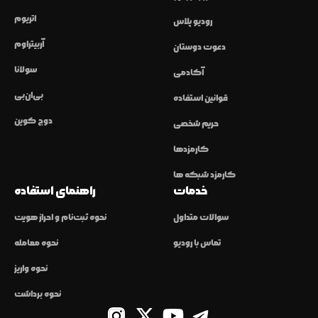
اتریوم
رودیو پلاس
آربیتراوم
دعوت دوستان
سولانا
آکادمی
بی‌ان‌بی
قوانین استفاده
دوج کوین
حریم شخصی
کارمزدها
کارمزد شبکه ها
خدمات
راهنمای استفاده
سوالات متداول
نحوه ثبت‌نام و احراز هویت
تماس با رودیو
نحوه معامله
نحوه واریز
نحوه برداشت