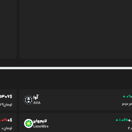
5406
$
0
%
آوا
AVA
33,
تومان
269
0
$
0.
0.01
%
1.08
%
لایم‌وایر
LimeWire
2,
تومان
0