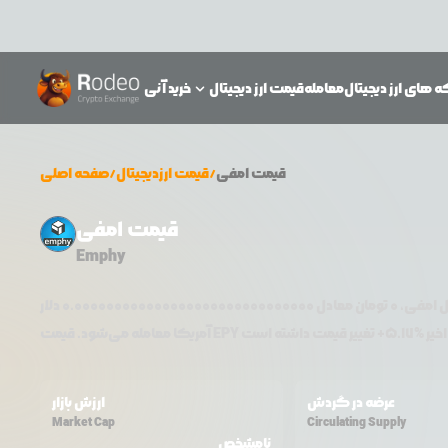
 های ارز دیجیتال
معامله
قیمت ارز دیجیتال
خرید آنی
قیمت
امفی
/
قیمت ارزدیجیتال
/
صفحه اصلی
قیمت امفی
Emphy
ل
امفی
،
0
تومان معادل
0.000000000000000000000000000000
دلار
5.17
+
EPY
آمریکا معامله می‌شود. قیمت
عرضه در گردش
ارزش بازار
Market Cap
Circulating Supply
نامشخص