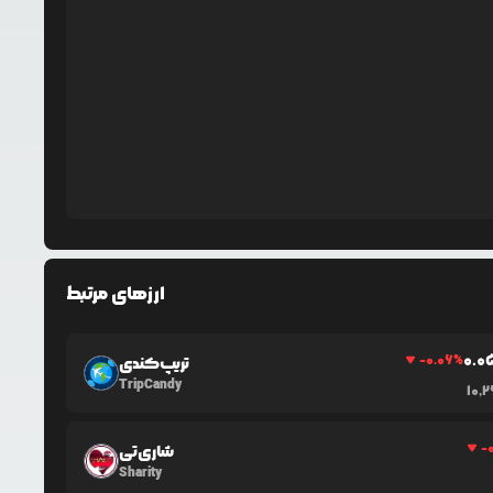
ارزهای مرتبط
0.0
-0.06
%
تریپ‌کندی
TripCandy
10,
-
شاری‌تی
Sharity