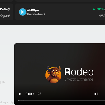
02080
$
1.64
%
شبکه تتا
Theta Network
23,
تومان
95
در رودیو حتی با 100 هزار تومان هم امکان معامله و خرید ارز دیجیتال وجود دارد.
برای خرید ا