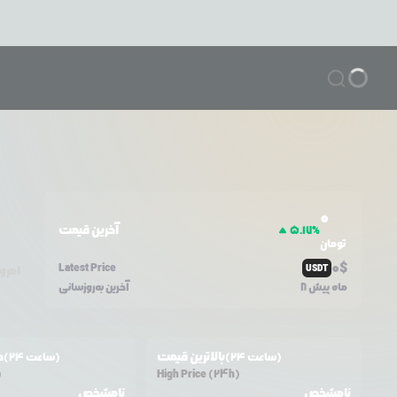
0
آخرین قیمت
5.17
%
تومان
0
$
Latest Price
USDT
امرو
8 ماه پیش
آخرین به‌روزسانی
بالاترین قیمت
ح
(24 ساعت)
(24 ساعت)
)
High Price (24h)
نامشخص
نامشخص