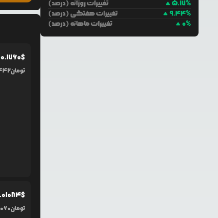
%
5.17
تغییرات روزانه (درصد)
%
9.44
تغییرات هفتگی (درصد)
%
0
تغییرات ماهانه (درصد)
0.1760
$
%
تومان
442
.0
1084
$
تومان
,060