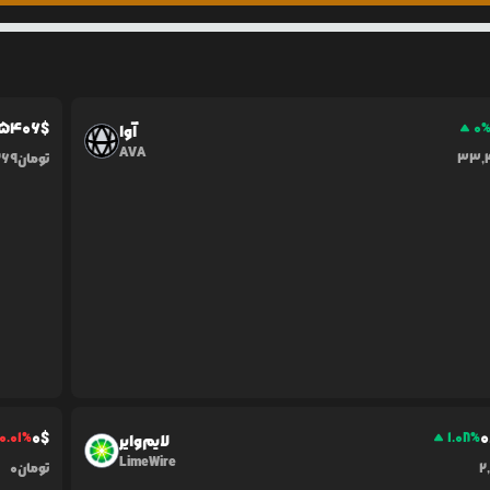
5406
$
0
آوا
AVA
33,
تومان
269
0
$
0
0.01
%
1.08
%
لایم‌وایر
LimeWire
2
تومان
0