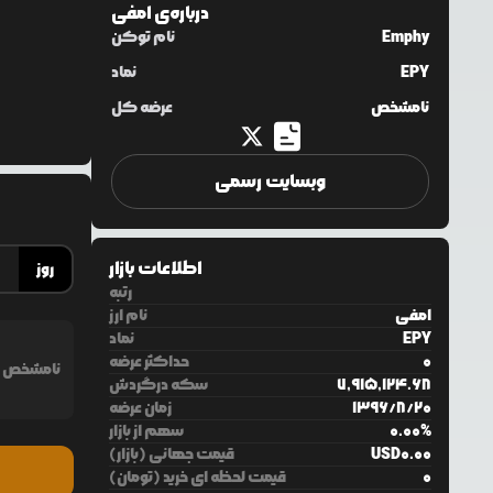
درباره‌ی
امفی
Emphy
نام توکن
EPY
نماد
نامشخص
عرضه کل
وبسایت رسمی
اطلاعات بازار
روز
رتبه
امفی
نام ارز
EPY
نماد
0
حداکثر عرضه
نامشخص
7,915,124.68
سکه درگردش
20
/
8
/
1396
زمان عرضه
%
0.00
سهم از بازار
0.00
USD
قیمت جهانی (بازار)
0
قیمت لحظه ای خرید (تومان)