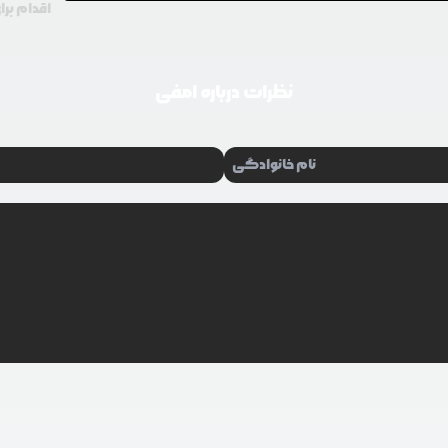
اقدام برا
نظرات درباره
امفی