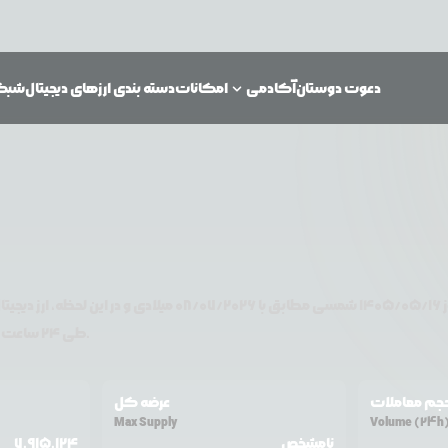
دعوت دوستان
آکادمی
امکانات
دسته بندی ارزهای دیجیتال
شبکه‌
ز
۱۴۰۵/۰۵/۱۶
شمسی مطابق با
08/07/2026
میلادی و در این لحظه، ارز دیجیتا
تغییر قیمت داشته است.
طی ۲۴ ساعت اخیر %
جم معاملات
عرضه کل
Max Supply
Volume (24h
نامشخص
7,915,124