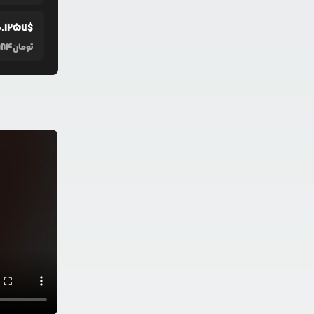
0.1257
$
تومان
884