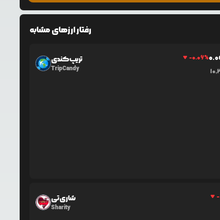
رفتار ارزهای مشابه
0.0
-0.06
%
تریپ‌کندی
TripCandy
10,
-
شاری‌تی
Sharity