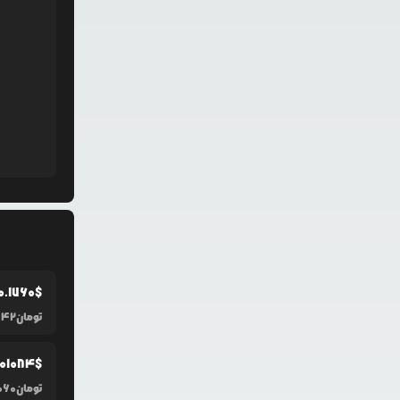
0.1760
$
تومان
442
0
1084
$
تومان
060