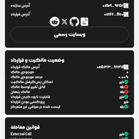
0xfa9...9251
آدرس سازنده
0x186...ffe0
آدرس قرارداد
وبسایت رسمی
وضعیت مالکیت و قرارداد
0x533...9648
آدرس مالک قرارداد
0
موجودی مالک
0.00%
درصد موجودی مالک
خیر
امکان پس‌گرفتن مالکیت
بله
قابل تغییر توسط مالک
بله
مالک پنهان
خیر
قابلیت نابود کردن قرارداد
خیر
پروکسی بودن قرارداد
بله
لیست شده در صرافی غیر متمرکز
قوانین معامله
خیر
External Call