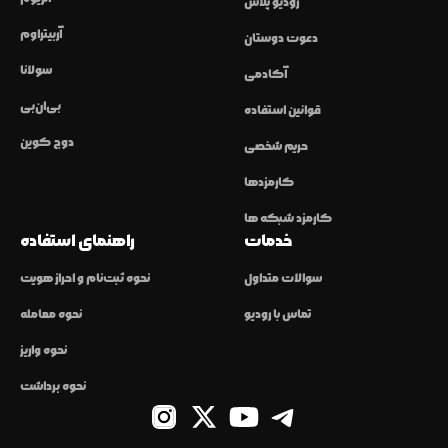
رودیو پلاس
آربیتراوم
دعوت دوستان
سولانا
آکادمی
بی‌ان‌بی
قوانین استفاده
دوج کوین
حریم شخصی
کارمزدها
کارمزد شبکه ها
خدمات
راهنمای استفاده
سوالات متداول
نحوه ثبت‌نام و احراز هویت
تماس با رودیو
نحوه معامله
نحوه واریز
نحوه برداشت