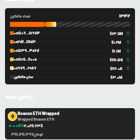
1342
تعداد مالکین
0x506...56d4
$
13.7M
0x2df...88d4
$
1.2M
0x549...4a6d
$
1.1M
0x5c7...800a
$
88.5K
0x679...2eb6
$
86.0K
سایر مالکین
$
3.0M
ارزهای مرتبط
Beacon ETH Wrapped
Wrapped Beacon ETH
0.05
%
2,028.63
$
تومان
381,891,367