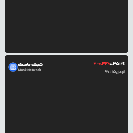
-0.32
%
0.3512
$
شبکه ماسک
Mask Network
تومان
66,115