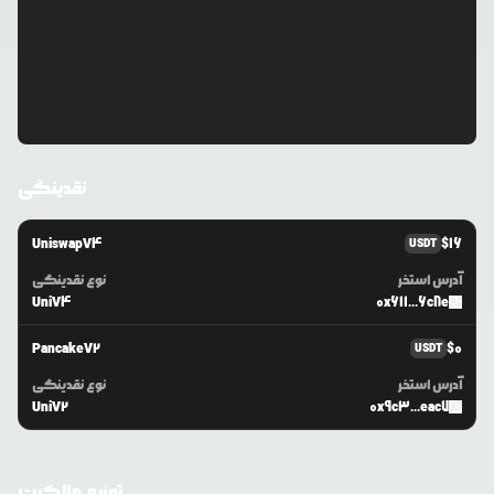
نقدینگی
UniswapV4
$
16
USDT
آدرس استخر
نوع نقدینگی
UniV4
0x611...6c8e
PancakeV2
$
0
USDT
آدرس استخر
نوع نقدینگی
UniV2
0x9c3...eac7
توزیع مالکیت