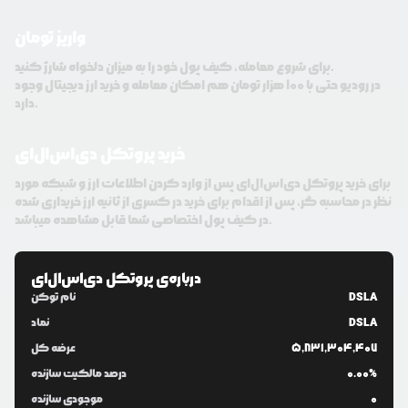
واریز تومان
برای شروع معامله، کیف پول خود را به میزان دلخواه شارژ کنید.
در رودیو حتی با 100 هزار تومان هم امکان معامله و خرید ارز دیجیتال وجود
دارد.
خرید پروتکل دی‌اس‌ال‌ای
برای خرید پروتکل دی‌اس‌ال‌ای پس از وارد کردن اطلاعات ارز و شبکه مورد
نظر در محاسبه گر، پس از اقدام برای خرید در کسری از ثانیه ارز خریداری شده
در کیف پول اختصاصی شما قابل مشاهده میباشد.
درباره‌ی
پروتکل دی‌اس‌ال‌ای
DSLA
نام توکن
DSLA
نماد
5,831,304,407
عرضه کل
0.00%
درصد مالکیت سازنده
0
موجودی سازنده