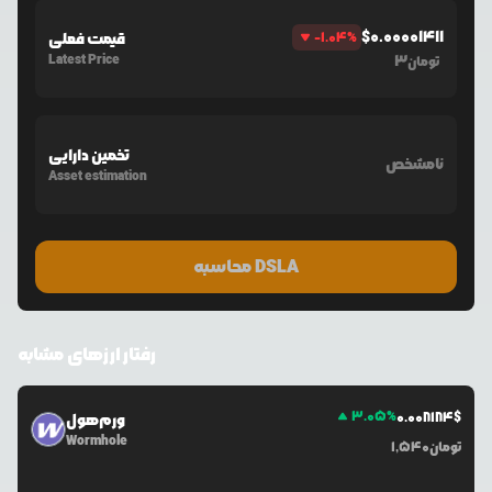
$
0.00001411
%
-1.04
قیمت فعلی
Latest Price
3
تومان
تخمین دارایی
نامشخص
Asset estimation
محاسبه DSLA
رفتار ارزهای مشابه
3.05
%
0.0
08184
$
ورم‌هول
Wormhole
تومان
1,540