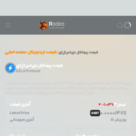
/
قیمت ارزدیجیتال
/
صفحه اصلی
قیمت
پروتکل دی‌اس‌ال‌ای
قیمت پروتکل دی‌اس‌ال‌ای
DSLA Protocol
امروز
۱۴۰۵/۰۵/۱۶
شمسی مطابق با
08/07/2026
میلادی و در این لحظه، ارز دیجیتال
پروتکل دی‌اس‌ال‌ای
،
2
تومان معادل
0.00001411
دلار آمریکا معامله می‌شود. قیمت
تغییر قیمت داشته است.
طی ۲۴ ساعت اخیر %
1.03
-
DSLA
2
آخرین قیمت
-1.04
%
تومان
0.0
0001411
$
Latest Price
USDT
5 روز پیش
آخرین به‌روزسانی