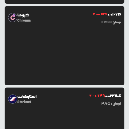
-0.72
%
0.0
1261
$
کرومیا
Chromia
تومان
2,373
-0.64
%
0.0
2470
$
استارک‌نت
Starknet
تومان
4,650