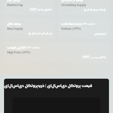
عرضه در گردش
ارزش بازار
Market Cap
Circulating Supply
USDT
361,523
5,491,802,965
حجم معاملات
عرضه کل
(24 ساعت)
Max Supply
Volume (24h)
نامشخص
5,831,304,407
بالاترین قیمت
(24 ساعت)
High Price (24h)
USDT
0.00001411
قیمت
پروتکل دی‌اس‌ال‌ای
| خرید
پروتکل دی‌اس‌ال‌ای