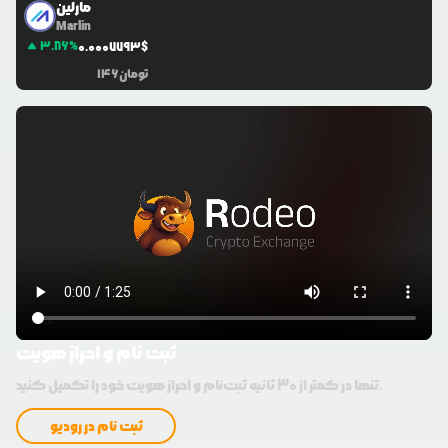
مارلین
Marlin
3.86
%
0.0
007793
$
تومان
146
ثبت نام و احراز هویت
تنها در کمتر از 30 ثانیه ثبت‌نام و احراز هویت خود را تکمیل کنید.
ثبت نام در رودیو