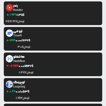
رندر
Render
1.92
%
1.37
$
تومان
258,967
ترو فی
TrueFi
127
%
0.0
01632
$
تومان
307
هاشفلو
Hashflow
-2.87
%
0.0
07842
$
تومان
1,476
لوپرینگ
Loopring
0.6
%
0.0
1053
$
تومان
1,982