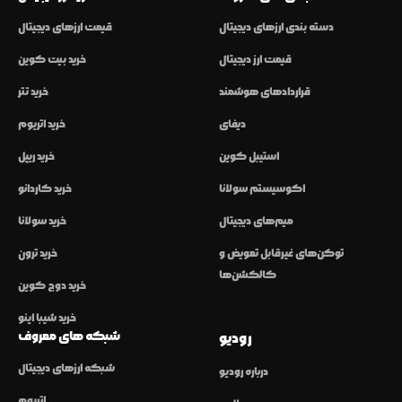
دسته بندی ارزهای دیجیتال
قیمت ارزهای دیجیتال
قیمت ارز دیجیتال
خرید بیت کوین
قراردادهای هوشمند
خرید تتر
دیفای
خرید اتریوم
استیبل کوین
خرید ریپل
اکوسیستم سولانا
خرید کاردانو
میم‌های دیجیتال
خرید سولانا
توکن‌های غیرقابل تعویض و
خرید ترون
کالکشن‌ها
خرید دوج کوین
خرید شیبا اینو
شبکه های معروف
رودیو
شبکه ارزهای دیجیتال
درباره رودیو
اتریوم