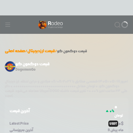
/
قیمت ارزدیجیتال
/
صفحه اصلی
قیمت
دوگمون گو
قیمت دوگمون گو
DogemonGo
امروز
۱۴۰۵/۰۵/۱۷
شمسی مطابق با
08/08/2026
میلادی و در این لحظه، ارز دیجیتال
دوگمون گو
،
0
تومان معادل
0.000000000000000000000000000000
دلار
طی ۲۴ ساعت اخیر %
0.00
+
تغییر قیمت داشته
DOGO
آمریکا معامله می‌شود. قیمت
است.
0
آخرین قیمت
0
%
تومان
0
$
Latest Price
USDT
8 ماه پیش
آخرین به‌روزسانی