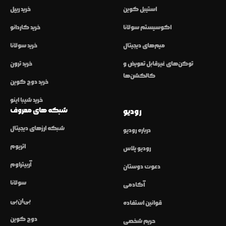
استیبل کوین
خرید ریپل
اکوسیستم سولانا
خرید کاردانو
میم‌های دیجیتال
خرید سولانا
توکن‌های غیرقابل تعویض و
خرید ترون
کالکشن‌ها
خرید دوج کوین
خرید شیبا اینو
شبکه های معروف
رودیو
شبکه ارزهای دیجیتال
درباره رودیو
اتریوم
رودیو پلاس
آربیتراوم
دعوت دوستان
سولانا
آکادمی
بی‌ان‌بی
قوانین استفاده
دوج کوین
حریم شخصی