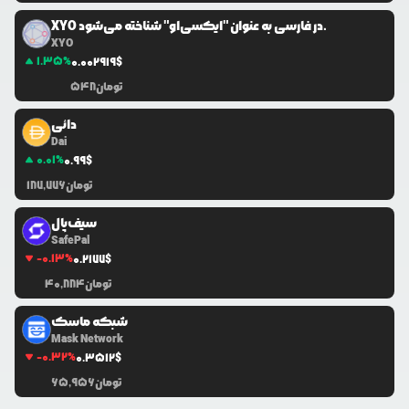
XYO در فارسی به عنوان "ایکسی‌او" شناخته می‌شود.
XYO
1.35
%
0.0
02919
$
تومان
548
دائی
Dai
0.01
%
0.99
$
تومان
187,776
سیف‌پال
SafePal
-0.13
%
0.2177
$
تومان
40,884
شبکه ماسک
Mask Network
-0.32
%
0.3512
$
تومان
65,956