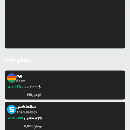
ارزهای مرتبط
بیم
Beam
0.26
%
0.0
01443
$
تومان
271
ساندباکس
The Sandbox
5.05
%
0.0
4332
$
تومان
8,137