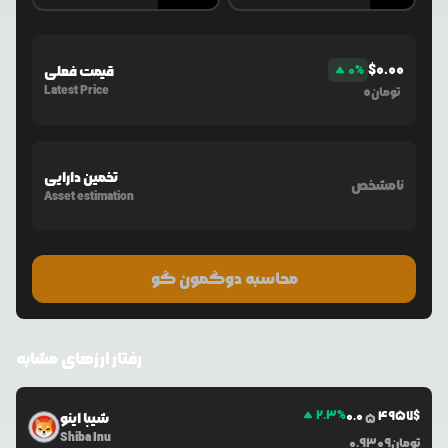
$
0.00
%
0
قیمت فعلی
Latest Price
0
تومان
تخمین دارایی
نامشخص
Asset estimation
محاسبه دوگمون گو
رفتار ارزهای مشابه
2.3
%
0.0
4957
$
شیبا اینو
5
Shiba Inu
تومان
0.9309