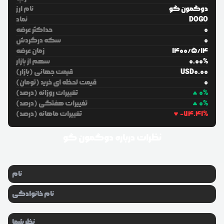
دوگمون گو
نام ارز
DOGO
نماد
0
حداکثر عرضه
0
سکه درگردش
14
/
5
/
1400
زمان عرضه
%
0.00
سهم از بازار
0.00
USD
قیمت جهانی (بازار)
0
قیمت لحظه ای خرید (تومان)
%
0
تغییرات روزانه (درصد)
%
0
تغییرات هفتگی (درصد)
%
-74.41
تغییرات ماهانه (درصد)
نظرات درباره
دوگمون گو