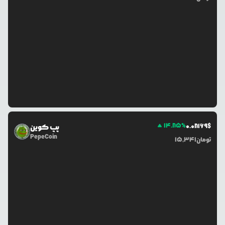
14.85
%
0.0
8169
$
پپ کوین
PepeCoin
تومان
15,341