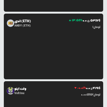
13.58
%
0.0
5482
$
اندی (ETH)
5
ANDY (ETH)
تومان
1
-0.01
%
0.0
4191
$
ولت اینو
7
Volt Inu
تومان
0.007872