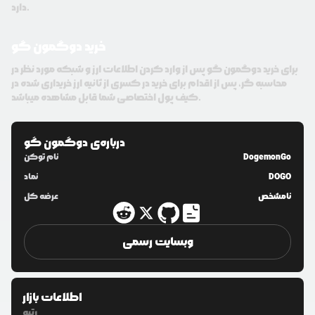
دارد.
خرید دوگمون گو
برای خرید دوگمون گو پس از وارد کردن اطلاعات ارز و شبکه مورد نظر در
محاسبه گر، پس از اقدام برای خرید در کسری از ثانیه ارز خریداری شده در
کیف پول اختصاصی شما قابل مشاهده میباشد.
درباره‌ی
دوگمون گو
DogemonGo
نام توکن
DOGO
نماد
نامشخص
عرضه کل
وبسایت رسمی
اطلاعات بازار
رتبه