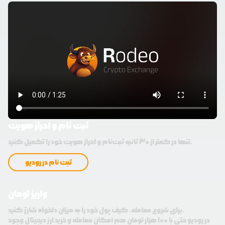
ثبت نام و احراز هویت
تنها در کمتر از 30 ثانیه ثبت‌نام و احراز هویت خود را تکمیل کنید.
ثبت نام در رودیو
واریز تومان
برای شروع معامله، کیف پول خود را به میزان دلخواه شارژ کنید.
در رودیو حتی با 100 هزار تومان هم امکان معامله و خرید ارز دیجیتال وجود