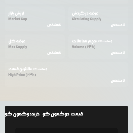
عرضه در گردش
ارزش بازار
Market Cap
Circulating Supply
نامشخص
نامشخص
حجم معاملات
عرضه کل
(24 ساعت)
Max Supply
Volume (24h)
نامشخص
نامشخص
بالاترین قیمت
(24 ساعت)
High Price (24h)
نامشخص
قیمت
دوگمون گو
| خرید
دوگمون گو