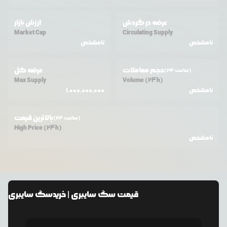
عرضه در گردش
ارزش بازار
Market Cap
Circulating Supply
نامشخص
نامشخص
حجم معاملات
عرضه کل
(24 ساعت)
Max Supply
Volume (24h)
نامشخص
1,000,000,000
بالاترین قیمت
(24 ساعت)
High Price (24h)
نامشخص
قیمت
سگ سایبری
| خرید
سگ سایبری