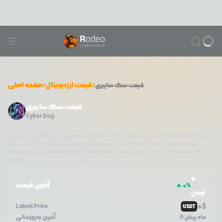
/
قیمت ارزدیجیتال
/
صفحه اصلی
قیمت
سگ سایبری
قیمت سگ سایبری
Cyber Dog
امروز
۱۴۰۵/۰۵/۱۸
شمسی مطابق با
08/09/2026
میلادی و در این لحظه، ارز دیجیتال
سگ سایبری
،
0
تومان معادل
0.000000000000000000000000000000
دلار
طی ۲۴ ساعت اخیر %
0.00
+
تغییر قیمت داشته
CDOG
آمریکا معامله می‌شود. قیمت
است.
0
آخرین قیمت
0
%
تومان
0
$
Latest Price
USDT
8 ماه پیش
آخرین به‌روزسانی