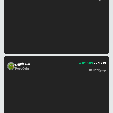
14.85
%
0.0
8169
$
پپ کوین
PepeCoin
تومان
15,149