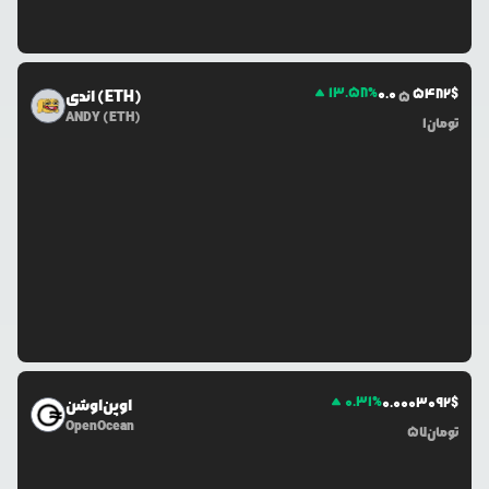
13.58
%
0.0
5482
$
اندی (ETH)
5
ANDY (ETH)
تومان
1
0.31
%
0.0
003092
$
اوپن‌اوشن
OpenOcean
تومان
57