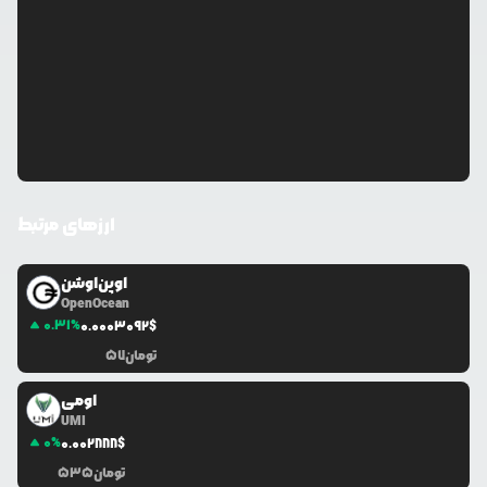
ارزهای مرتبط
اوپن‌اوشن
OpenOcean
0.31
%
0.0
003092
$
تومان
57
اومی
UMI
0
%
0.0
02888
$
تومان
535