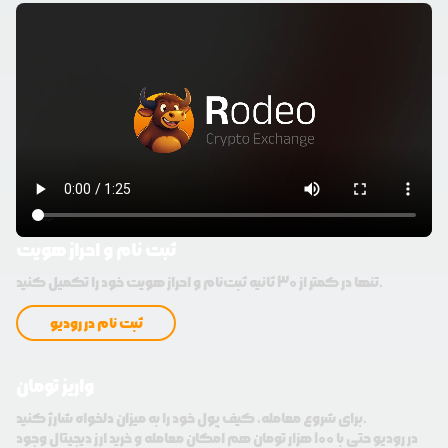
ثبت نام و احراز هویت
تنها در کمتر از 30 ثانیه ثبت‌نام و احراز هویت خود را تکمیل کنید.
ثبت نام در رودیو
واریز تومان
برای شروع معامله، کیف پول خود را به میزان دلخواه شارژ کنید.
در رودیو حتی با 100 هزار تومان هم امکان معامله و خرید ارز دیجیتال وجود