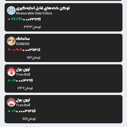
توکن داده‌های قابل اندازه‌گیری
Measurable Data Token
26.29
%
0.0
02389
$
تومان
443
سانداگ
SUNDOG
-0.90
%
0.0
03841
$
تومان
712
ترون بول
Tron Bull
0
%
0.0
01329
$
تومان
246
ترون بول
Tron Bull
0
%
0.0
003147
$
تومان
58