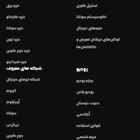
استیبل کوین
خرید ریپل
اکوسیستم سولانا
خرید کاردانو
میم‌های دیجیتال
خرید سولانا
توکن‌های غیرقابل تعویض و
خرید ترون
کالکشن‌ها
خرید دوج کوین
خرید شیبا اینو
شبکه های معروف
رودیو
شبکه ارزهای دیجیتال
درباره رودیو
اتریوم
رودیو پلاس
آربیتراوم
دعوت دوستان
سولانا
آکادمی
بی‌ان‌بی
قوانین استفاده
دوج کوین
حریم شخصی