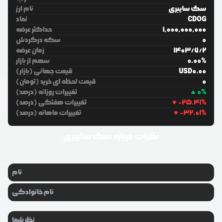
سگ سایبری
نام ارز
CDOG
نماد
1,000,000,000
حداکثر عرضه
0
سکه درگردش
2
/
7
/
1403
زمان عرضه
%
0.00
سهم از بازار
0.00
USD
قیمت جهانی (بازار)
0
قیمت لحظه ای خرید (تومان)
%
0
تغییرات روزانه (درصد)
%
-25.41
تغییرات هفتگی (درصد)
%
-32.01
تغییرات ماهانه (درصد)
نظرات درباره
سگ سایبری