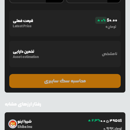
$
0.00
%
0
قیمت فعلی
Latest Price
0
تومان
تخمین دارایی
نامشخص
Asset estimation
محاسبه سگ سایبری
رفتار ارزهای مشابه
2.3
%
0.0
4957
$
شیبا اینو
5
Shiba Inu
تومان
0.9192