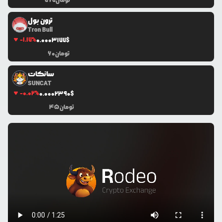
تومان
767
ترون بول
Tron Bull
-1.17
%
0.0
003177
$
تومان
60
سانکات
SUNCAT
-0.02
%
0.0
002390
$
تومان
45