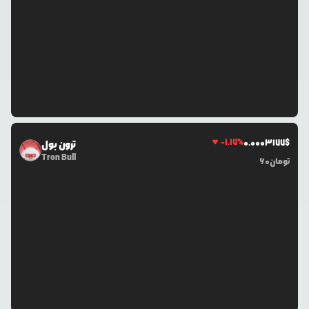
-1.17
%
0.0
003177
$
ترون بول
Tron Bull
تومان
60