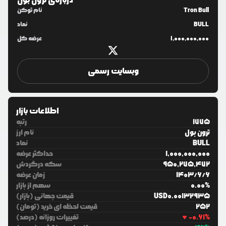
درباره‌ی
ترون بول
Tron Bull
نام توکن
BULL
نماد
1,000,000,000
عرضه کل
وبسایت رسمی
اطلاعات بازار
1775
رتبه
ترون بول
نام ارز
BULL
نماد
1,000,000,000
حداکثر عرضه
950,275,472
سکه درگردش
6
/
6
/
1403
زمان عرضه
%
0.00
سهم از بازار
0.00132935
USD
قیمت جهانی (بازار)
252
قیمت لحظه ای خرید (تومان)
%
-0.61
تغییرات روزانه (درصد)