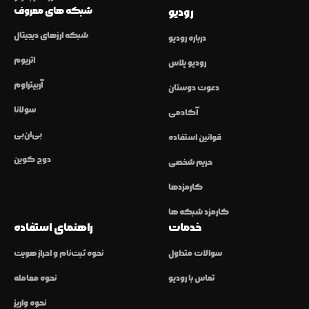
شبکه های معروف
رودیو
شبکه ارزهای دیجیتال
درباره رودیو
اتریوم
رودیو پلاس
آربیتراوم
دعوت دوستان
سولانا
آکادمی
بی‌ان‌بی
قوانین استفاده
دوج کوین
حریم شخصی
کارمزدها
کارمزد شبکه ها
خدمات
راهنمای استفاده
سوالات متداول
نحوه ثبت‌نام و احراز هویت
تماس با رودیو
نحوه معامله
نحوه واریز