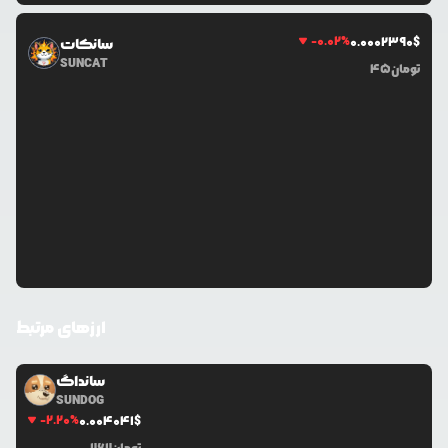
-0.02
%
0.0
002390
$
سانکات
SUNCAT
تومان
45
ارزهای مرتبط
سانداگ
SUNDOG
-2.20
%
0.0
04041
$