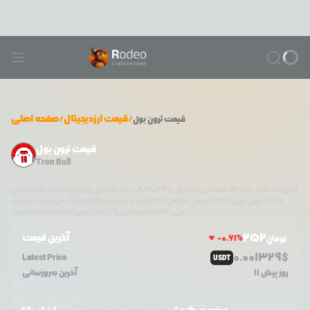
/
قیمت ارزدیجیتال
/
صفحه اصلی
قیمت
ترون بول
قیمت ترون بول
Tron Bull
امروز
۱۴۰۵/۰۵/۱۸
شمسی مطابق با
08/09/2026
میلادی و در این لحظه، ارز دیجیتال
BULL
دلار آمریکا معامله می‌شود. قیمت
ترون بول
،
252
تومان معادل
0.001329
تغییر قیمت داشته است.
طی ۲۴ ساعت اخیر %
0.61
-
252
آخرین قیمت
-0.61
%
تومان
0.0
01329
$
Latest Price
USDT
11 روز پیش
آخرین به‌روزسانی