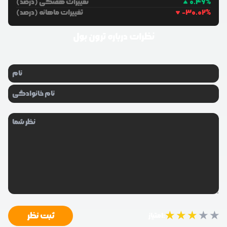
%
0.46
تغییرات هفتگی (درصد)
%
-30.02
تغییرات ماهانه (درصد)
نظرات درباره
ترون بول
★
★
★
★
★
ثبت نظر
امتیاز: