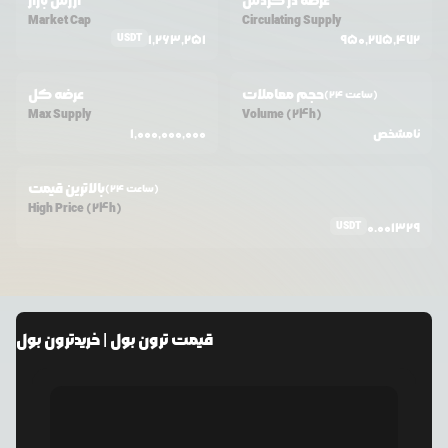
عرضه در گردش
ارزش بازار
Market Cap
Circulating Supply
USDT
1,263,251
950,275,472
حجم معاملات
عرضه کل
(24 ساعت)
Max Supply
Volume (24h)
نامشخص
1,000,000,000
بالاترین قیمت
(24 ساعت)
High Price (24h)
USDT
0.001329
قیمت
ترون بول
| خرید
ترون بول