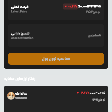
$
0.00132935
%
-0.61
قیمت فعلی
Latest Price
252
تومان
تخمین دارایی
نامشخص
Asset estimation
محاسبه ترون بول
رفتار ارزهای مشابه
-2.20
%
0.0
04041
$
سانداگ
SUNDOG
تومان
767