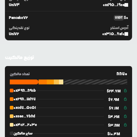
UniV4
0xd95...19ea
PancakeV2
$
0
USDT
آدرس استخر
نوع نقدینگی
UniV2
0x315...6af0
توزیع مالکیت
8870
تعداد مالکین
0x498...89cb
$
24.6M
0x298...7d67
$
6.9M
0xcd7...5c51
$
6.1M
0xeae...6b8d
$
4.2M
0x4c2...203e
$
3.8M
سایر مالکین
$
10.4M