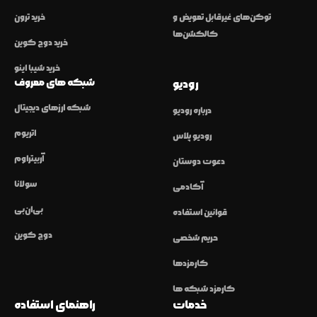
توکن‌های غیرقابل تعویض و
خرید ترون
کالکشن‌ها
خرید دوج کوین
خرید شیبا اینو
شبکه های معروف
رودیو
شبکه ارزهای دیجیتال
درباره رودیو
اتریوم
رودیو پلاس
آربیتراوم
دعوت دوستان
سولانا
آکادمی
بی‌ان‌بی
قوانین استفاده
دوج کوین
حریم شخصی
کارمزدها
کارمزد شبکه ها
خدمات
راهنمای استفاده