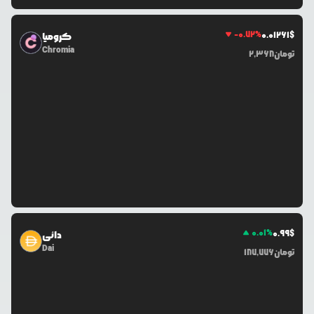
-0.72
%
0.0
1261
$
کرومیا
Chromia
تومان
2,368
0.01
%
0.99
$
دائی
Dai
تومان
187,776