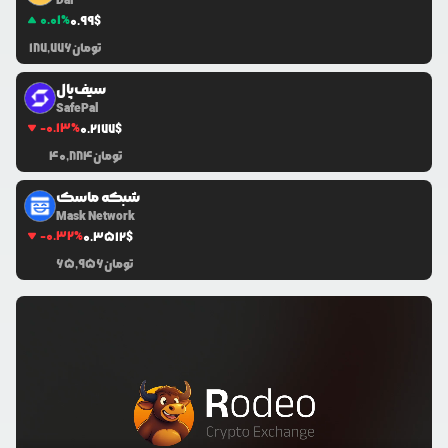
Dai
0.01
%
0.99
$
تومان
187,776
سیف‌پال
SafePal
-0.13
%
0.2177
$
تومان
40,884
شبکه ماسک
Mask Network
-0.32
%
0.3512
$
تومان
65,956