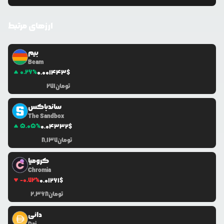
ارزهای مرتبط
بیم
Beam
0.26
%
0.0
01443
$
تومان
271
ساندباکس
The Sandbox
5.05
%
0.0
4332
$
تومان
8,137
کرومیا
Chromia
-0.72
%
0.0
1261
$
تومان
2,368
دائی