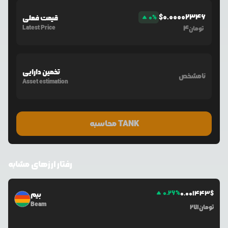
$
0.00002346
%
0
قیمت فعلی
Latest Price
4
تومان
تخمین دارایی
نامشخص
Asset estimation
محاسبه TANK
رفتار ارزهای مشابه
0.26
%
0.0
01443
$
بیم
Beam
تومان
271