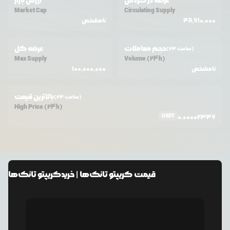
عرضه در گردش
ارزش بازار
Market Cap
Circulating Supply
48,610,000
نامشخص
حجم معاملات
عرضه کل
(24 ساعت)
Max Supply
Volume (24h)
نامشخص
100,000,000
بالاترین قیمت
(24 ساعت)
High Price (24h)
USDT
0.00002346
قیمت
کریپتو تانک‌ها
| خرید
کریپتو تانک‌ها