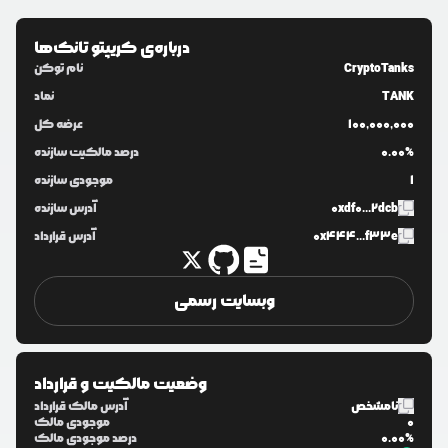
درباره‌ی
کریپتو تانک‌ها
CryptoTanks
نام توکن
TANK
نماد
100,000,000
عرضه کل
0.00%
درصد مالکیت سازنده
1
موجودی سازنده
0xdf0...2dcb
آدرس سازنده
0x444...f33e
آدرس قرارداد
وبسایت رسمی
وضعیت مالکیت و قرارداد
نامشخص
آدرس مالک قرارداد
0
موجودی مالک
0.00%
درصد موجودی مالک