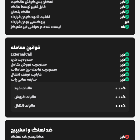
خیر
امکان پس‌گرفتن مالکیت
خیر
قابل تغییر توسط مالک
خیر
مالک پنهان
خیر
قابلیت نابود کردن قرارداد
خیر
پروکسی بودن قرارداد
بله
لیست شده در صرافی غیر متمرکز
قوانین معامله
خیر
External Call
خیر
محدودیت خرید
خیر
ممنوعیت فروش کامل
خیر
محدودیت فاصله بین معاملات
خیر
قابلیت توقف انتقال
خیر
سابقه هانی پات
0.00%
مالیات خرید
0.00%
مالیات فروش
0.00%
مالیات انتقال
ضد نهنگ و اسلیپیج
خیر
مکانیسم ضد نهنگ