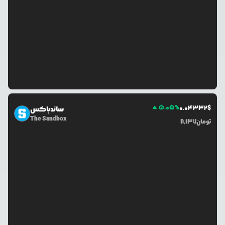
5.05
%
0.0
4332
$
ساندباکس
The Sandbox
تومان
8,137