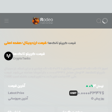
/
قیمت ارزدیجیتال
/
صفحه اصلی
قیمت
کریپتو تانک‌ها
قیمت کریپتو تانک‌ها
CryptoTanks
امروز
۱۴۰۵/۰۵/۱۶
شمسی مطابق با
08/07/2026
میلادی و در این لحظه، ارز دیجیتال
کریپتو تانک‌ها
،
4
تومان معادل
0.00002346
دلار آمریکا معامله می‌شود. قیمت
تغییر قیمت داشته است.
طی ۲۴ ساعت اخیر %
0.00
+
TANK
4
آخرین قیمت
0
%
تومان
0.0
0002346
$
Latest Price
USDT
5 روز پیش
آخرین به‌روزسانی