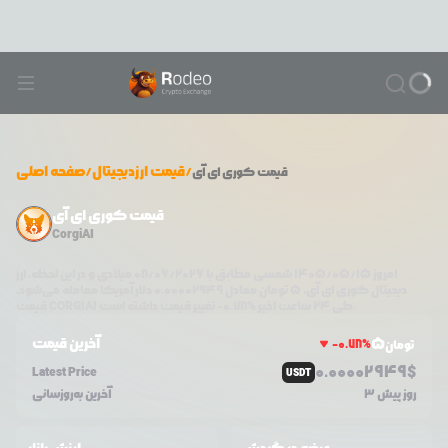
/
قیمت ارزدیجیتال
/
صفحه اصلی
قیمت
کوری ای آی
قیمت کوری ای آی
CorgiAI
امروز
۱۴۰۵/۰۵/۱۵
شمسی مطابق با
08/06/2026
میلادی و در این لحظه، ارز
دیجیتال
کوری ای آی
،
5
تومان معادل
0.00002949
دلار آمریکا معامله می‌شود.
تغییر قیمت داشته است.
طی ۲۴ ساعت اخیر %
0.78
-
CORGIAI
قیمت
5
آخرین قیمت
-0.78
%
تومان
0.0
0002949
$
Latest Price
USDT
3 روز پیش
آخرین به‌روزسانی