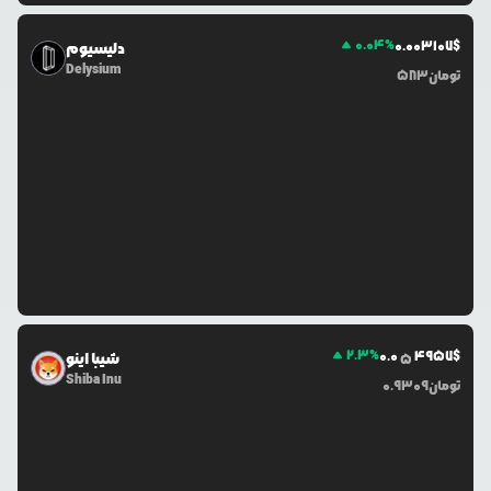
0.04
%
0.0
03107
$
دلیسیوم
Delysium
تومان
583
2.3
%
0.0
4957
$
شیبا اینو
5
Shiba Inu
تومان
0.9309