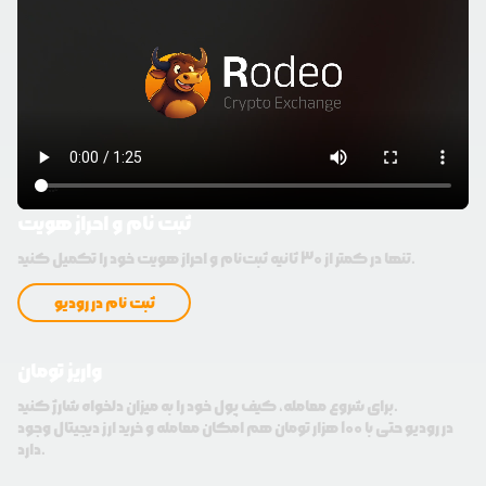
ثبت نام و احراز هویت
تنها در کمتر از 30 ثانیه ثبت‌نام و احراز هویت خود را تکمیل کنید.
ثبت نام در رودیو
واریز تومان
برای شروع معامله، کیف پول خود را به میزان دلخواه شارژ کنید.
در رودیو حتی با 100 هزار تومان هم امکان معامله و خرید ارز دیجیتال وجود
دارد.