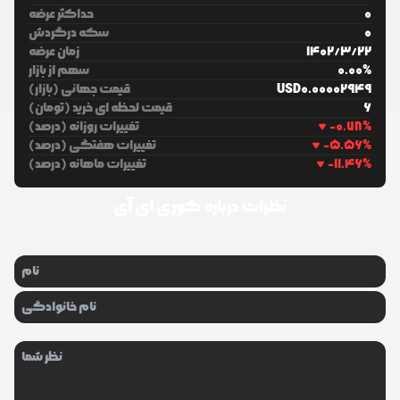
0
حداکثر عرضه
0
سکه درگردش
22
/
3
/
1402
زمان عرضه
%
0.00
سهم از بازار
0.00002949
USD
قیمت جهانی (بازار)
6
قیمت لحظه ای خرید (تومان)
%
-0.78
تغییرات روزانه (درصد)
%
-5.56
تغییرات هفتگی (درصد)
%
-11.46
تغییرات ماهانه (درصد)
نظرات درباره
کوری ای آی