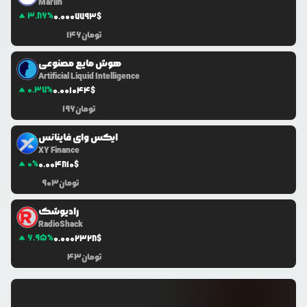
Marlin
3.86
%
0.0
007793
$
تومان
146
هوش مایع مصنوعی
Artificial Liquid Intelligence
0.37
%
0.0
01044
$
تومان
196
ایکس وای فاینانس
XY Finance
0
%
0.0
04810
$
تومان
903
رادیوشک
RadioShack
6.95
%
0.0
002328
$
تومان
43