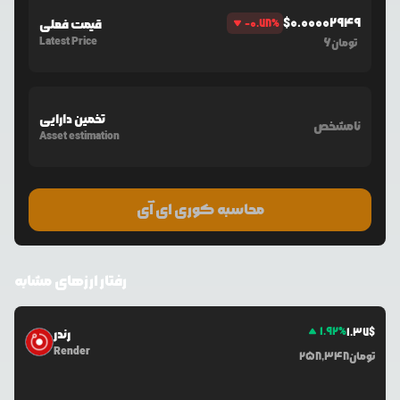
$
0.00002949
%
-0.78
قیمت فعلی
Latest Price
6
تومان
تخمین دارایی
نامشخص
Asset estimation
محاسبه کوری ای آی
رفتار ارزهای مشابه
1.92
%
1.37
$
رندر
Render
تومان
258,348