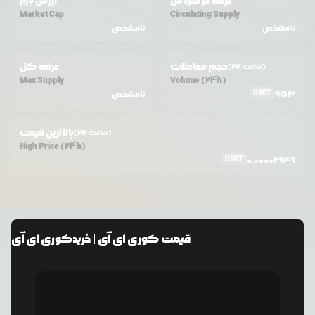
عرضه در گردش
ارزش بازار
Market Cap
Circulating Supply
نامشخص
نامشخص
حجم معاملات
عرضه کل
(24 ساعت)
Max Supply
Volume (24h)
USDT
953
نامشخص
بالاترین قیمت
(24 ساعت)
High Price (24h)
USDT
0.00002949
قیمت
کوری ای آی
| خرید
کوری ای آی