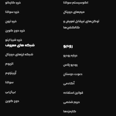
اکوسیستم سولانا
خرید کاردانو
میم‌های دیجیتال
خرید سولانا
توکن‌های غیرقابل تعویض و
خرید ترون
کالکشن‌ها
خرید دوج کوین
خرید شیبا اینو
شبکه های معروف
رودیو
شبکه ارزهای دیجیتال
درباره رودیو
اتریوم
رودیو پلاس
آربیتراوم
دعوت دوستان
سولانا
آکادمی
بی‌ان‌بی
قوانین استفاده
دوج کوین
حریم شخصی
کارمزدها