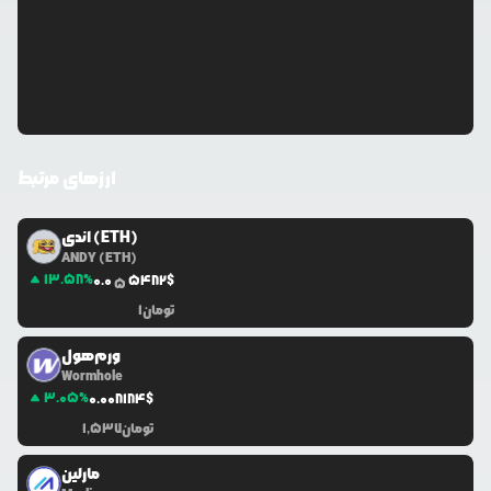
ارزهای مرتبط
اندی (ETH)
ANDY (ETH)
13.58
%
0.0
5482
$
5
تومان
1
ورم‌هول
Wormhole
3.05
%
0.0
08184
$
تومان
1,537
مارلین