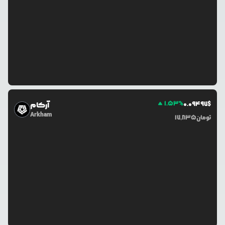
1.53
%
0.0
9497
$
آرکام
Arkham
تومان
17,835