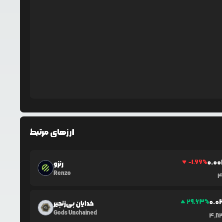
ارزهای مرتبط
0.0
0
-1.66
%
رنزو
Renzo
4
0.0
29.63
%
خدایان بی‌زنجیر
Gods Unchained
4,8