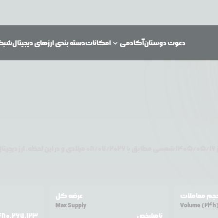
دعوت دوستان
آکادمی
امکانات
دسته بندی ارزهای دیجیتال
شبکه‌
۱۴۰۵/۰۵/۱۶
شمسی مطابق با
08/07/2026
میلادی و در این لحظه، ارز دیجیتا
جم معاملات
عرضه کل
Max Supply
Volume (24h
نامشخص
480,267,123