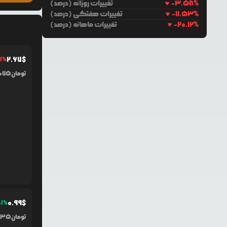
%
-3.58
تغییرات روزانه (درصد)
%
-11.53
تغییرات هفتگی (درصد)
%
-20.12
تغییرات ماهانه (درصد)
2.67
$
1
%
تومان
,075
0.99
$
01
%
تومان
435