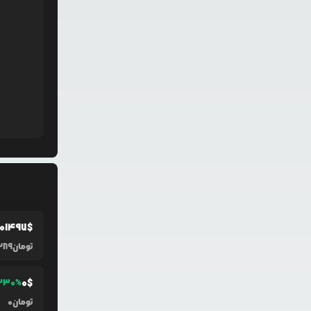
01497
$
تومان
289
0
$
330
%
تومان
0