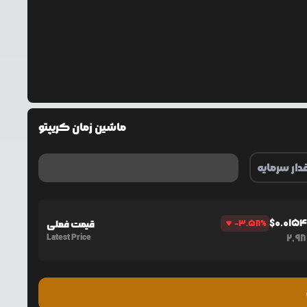
ماشین زمان کریپتو
$
0.015
%
-3.58
قیمت فعلی
Latest Price
2,9