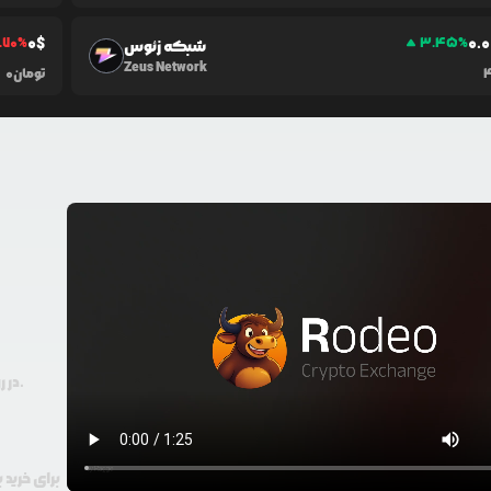
0
$
0.0
1.70
%
3.45
%
شبکه زئوس
Zeus Network
تومان
0
در رودیو حتی با 100 هزار تومان هم امکان معامله و خرید ارز دیجیتال وجود دارد.
برای خرید 