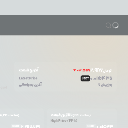
2,986
آخرین قیمت
-3.58
%
تومان
0.0
1543
$
Latest Price
USDT
7 روز پیش
آخرین به‌روزسانی
امروز
بالاترین قیمت
ح
(24 ساعت)
(24 ساعت)
)
High Price (24h)
2,287,731
0.01543
USDT
USDT