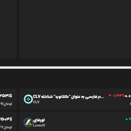
2541
$
0.0
-1.34
%
CLV در فارسی به عنوان "کلائوید" شناخته
می‌شود.
CLV
تومان
91
2504
$
لورفای
LeverFi
تومان
46