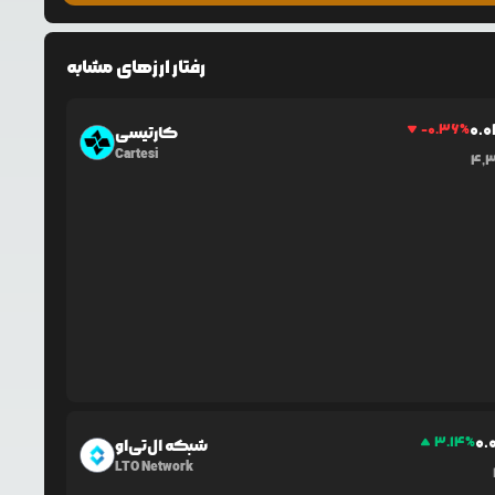
رفتار ارزهای مشابه
0.0
-0.36
%
کارتیسی
Cartesi
4,
0.
3.14
%
شبکه ال‌تی‌او
LTO Network