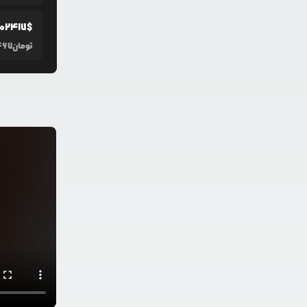
02417
$
تومان
467