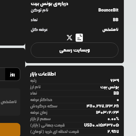
درباره‌ی
بونس بیت
BounceBit
نام توکن
BB
نماد
نامشخص
عرضه کل
وبسایت رسمی
اطلاعات بازار
روز
639
رتبه
بونس بیت
نام ارز
BB
نماد
0
حداکثر عرضه
نامشخص
480,267,123.28
سکه درگردش
24
/
2
/
1403
زمان عرضه
%
0.00
سهم از بازار
0.01543605
USD
قیمت جهانی (بازار)
2,987
قیمت لحظه ای خرید (تومان)