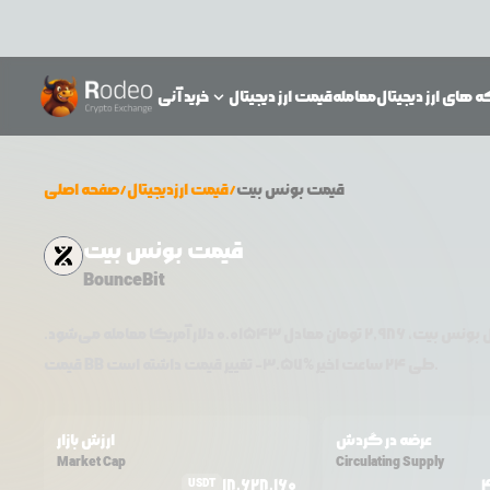
 های ارز دیجیتال
معامله
قیمت ارز دیجیتال
خرید آنی
قیمت
بونس بیت
/
قیمت ارزدیجیتال
/
صفحه اصلی
قیمت بونس بیت
BounceBit
ل
بونس بیت
،
2,986
تومان معادل
0.01543
دلار آمریکا معامله می‌شود.
تغییر قیمت داشته است.
طی ۲۴ ساعت اخیر %
3.57
-
BB
قیمت
عرضه در گردش
ارزش بازار
Market Cap
Circulating Supply
18,628,160
USDT