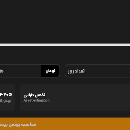
تومان
43605
تخمین دارایی
87
Asset estimation
تومان
محاسبه بونس بیت