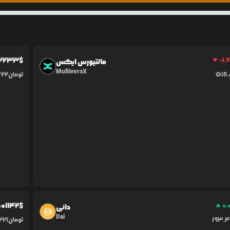
2233
$
-1.6
مالتیورس ایکس
MultiversX
518
تومان
322
0
01142
$
0.
دائی
Dai
193,
تومان
221