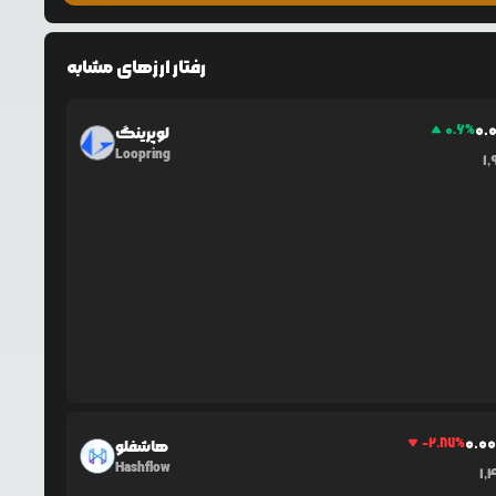
رفتار ارزهای مشابه
0.
0.6
%
لوپرینگ
Loopring
1,
0.0
-2.87
%
هاشفلو
Hashflow
1,