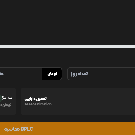
تومان
$
0.00
تخمین دارایی
%
0
Asset estimation
تومان
محاسبه BPLC