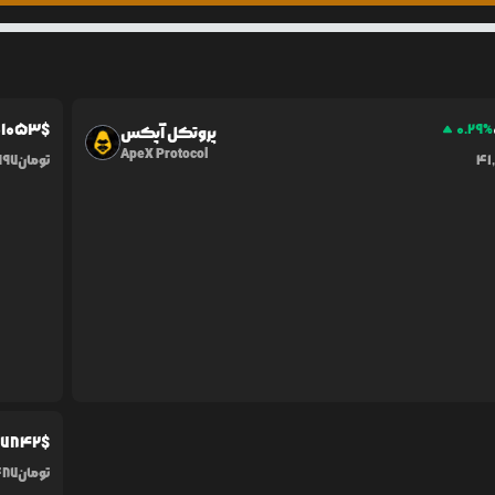
0
1053
$
0.29
%
پروتکل آپکس
ApeX Protocol
41
تومان
997
07842
$
تومان
487