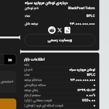
درباره‌ی
توکن مروارید سیاه
BlackPearl Token
نام توکن
BPLC
نماد
64,000,000,000
عرضه کل
وبسایت رسمی
اطلاعات بازار
روز
رتبه
توکن مروارید سیاه
نام ارز
BPLC
نماد
64,000,000,000
حداکثر عرضه
نامشخص
0
سکه درگردش
13
/
5
/
1399
زمان عرضه
%
0.00
سهم از بازار
0.00
USD
قیمت جهانی (بازار)
0
قیمت لحظه ای خرید (تومان)