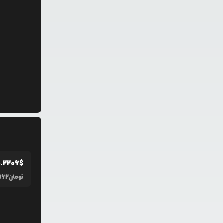
0.2206
$
تومان
862