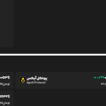
1053
$
0.29
%
پروتکل آپکس
ApeX Protocol
41,
تومان
997
7842
$
تومان
87