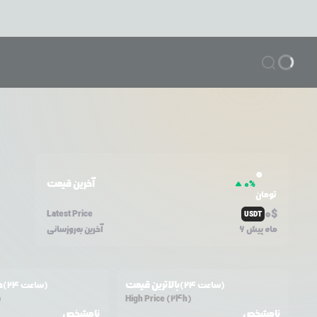
0
آخرین قیمت
0
%
تومان
0
$
Latest Price
USDT
6 ماه پیش
آخرین به‌روزسانی
بالاترین قیمت
ح
(24 ساعت)
(24 ساعت)
)
High Price (24h)
نامشخص
نامشخص