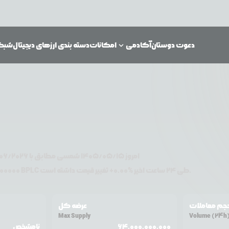
دعوت دوستان
آکادمی
امکانات
دسته بندی ارزهای دیجیتال
شبکه‌
امروز
۱۴۰۵/۰۵/۱۵
شمسی مطابق با
06/2026
تغییر قیمت داشته است.
طی ۲۴ ساعت اخیر %
0.00
+
BPLC
دلار آمریکا معامله می‌شود. قیمت
00000
جم معاملات
عرضه کل
Max Supply
Volume (24h
64,000,000,000
نامشخص