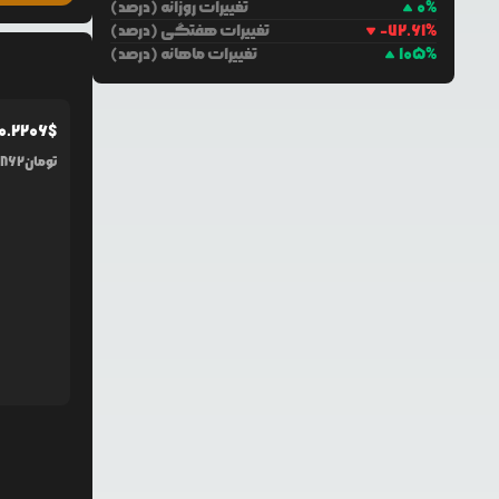
%
0
تغییرات روزانه (درصد)
%
-72.61
تغییرات هفتگی (درصد)
%
105
تغییرات ماهانه (درصد)
0.2206
$
تومان
,862