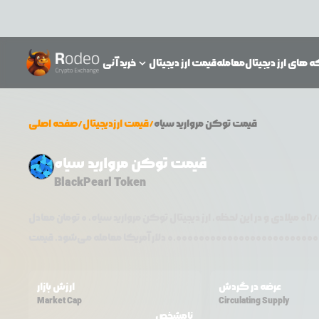
 های ارز دیجیتال
معامله
قیمت ارز دیجیتال
خرید آنی
قیمت
توکن مروارید سیاه
/
قیمت ارزدیجیتال
/
صفحه اصلی
قیمت توکن مروارید سیاه
BlackPearl Token
08/
میلادی و در این لحظه، ارز دیجیتال
توکن مروارید سیاه
،
0
تومان معادل
0.0000000000000000000000000
عرضه در گردش
ارزش بازار
Market Cap
Circulating Supply
نامشخص