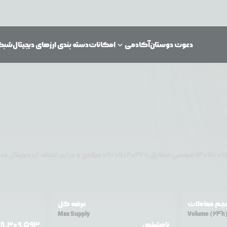
دعوت دوستان
آکادمی
امکانات
دسته بندی ارزهای دیجیتال
شبکه‌
۱۴۰۵/۰۵
شمسی مطابق با
08/07/2026
میلادی و در این لحظه، ارز دیجیتال
بل
جم معاملات
عرضه کل
Max Supply
Volume (24h
نامشخص
78,309,593