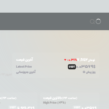
6,872
آخرین قیمت
-0.31
%
تومان
0.0
3569
$
Latest Price
USDT
5 روز پیش
آخرین به‌روزسانی
امروز
/۱۶
بالاترین قیمت
ح
(24 ساعت)
(24 ساعت)
)
High Price (24h)
7,928,469
0.03569
USDT
USDT