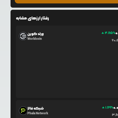
رفتار ارزهای مشابه
0
4.85
%
ورلد کوین
Worldcoin
60,
0.
1.89
%
شبکه فالا
Phala Network
3,