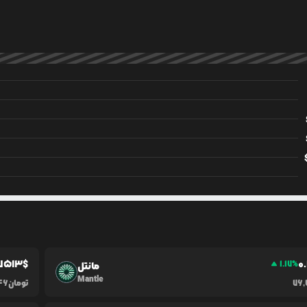
7513
$
0
1.17
%
مانتل
Mantle
76,
تومان
46