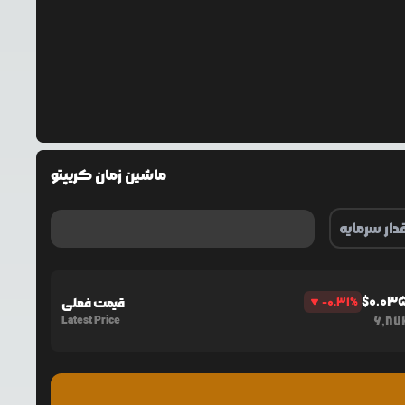
ماشین زمان کریپتو
$
0.03
%
-0.31
قیمت فعلی
Latest Price
6,87