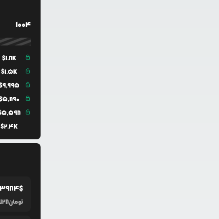
1004
$
1.8K
$
1.5K
$
9,995
$
5,890
$
5,598
$
2.4K
.3984
$
تومان
728