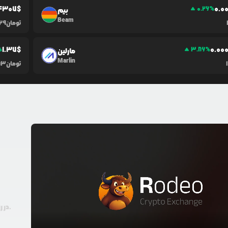
4307
$
0.0
0.26
%
بیم
Beam
تومان
29
1.37
$
0.0
0
%
3.86
%
مارلین
Marlin
تومان
83
در رودیو حتی با 100 هزار تومان هم امکان معامله و خرید ارز دیجیتال وجود دارد.