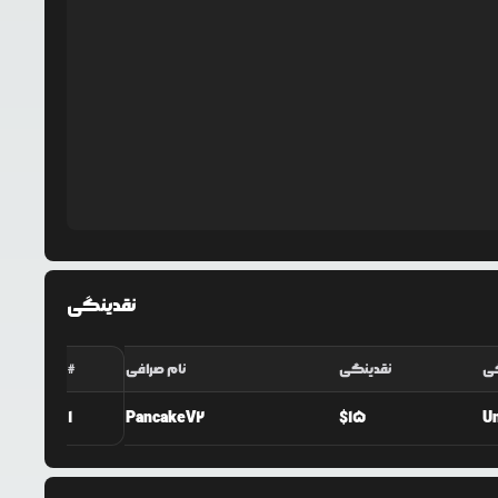
نقدینگی
گی
نقدینگی
نام صرافی
#
1
PancakeV2
$
15
U