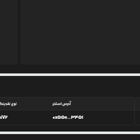
آدرس استخر
نوع نقدین
niV2
0x55e...3451