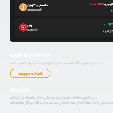
0.0
0
-0.85
%
جاسمی‌کوین
JasmyCoin
8
1.92
رندر
Render
264,8
ثبت نام و احراز هویت
تنها در کمتر از 30 ثانیه ثبت‌نام و احراز هویت خود را تکمیل کنید.
ثبت نام در رودیو
واریز تومان
برای شروع معامله، کیف پول خود را به میزان دلخواه شارژ کنید.