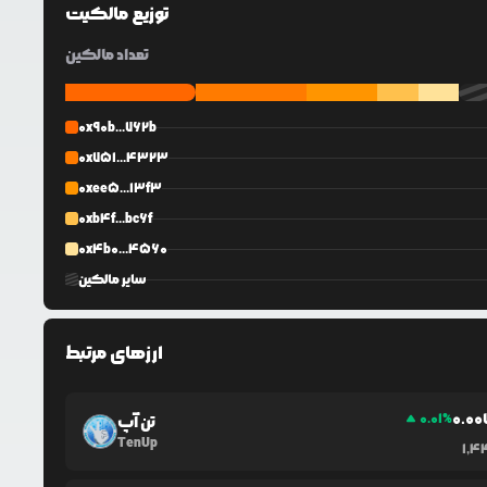
توزیع مالکیت
تعداد مالکین
0x90b...762b
0x751...4323
0xee5...13f3
0xb4f...bc6f
0x4b0...4560
سایر مالکین
ارزهای مرتبط
0.0
0
0.01
%
تن آپ
TenUp
1,4