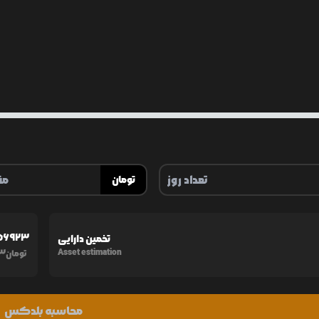
تومان
56923
تخمین دارایی
3
Asset estimation
تومان
محاسبه بلدکس