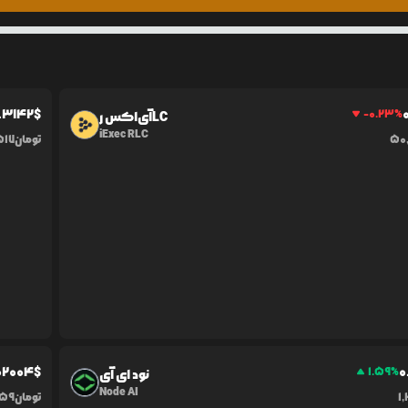
.3142
$
-0.23
%
آی‌اکس رLC
iExec RLC
50
تومان
517
0
2004
$
0
1.59
%
نود ای آی
Node AI
1
تومان
859