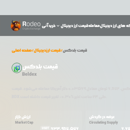
 های ارز دیجیتال
معامله
قیمت ارز دیجیتال
خرید آنی
قیمت
بلدکس
/
قیمت ارزدیجیتال
/
صفحه اصلی
قیمت بلدکس
Beldex
دکس
،
6,872
تومان معادل
0.03569
دلار آمریکا معامله می‌شود. قیمت
تغییر قیمت داشته است.
طی ۲۴ ساعت اخیر %
0.30
-
BDX
عرضه در گردش
ارزش بازار
Market Cap
Circulating Supply
634,987,576
6,6
USDT