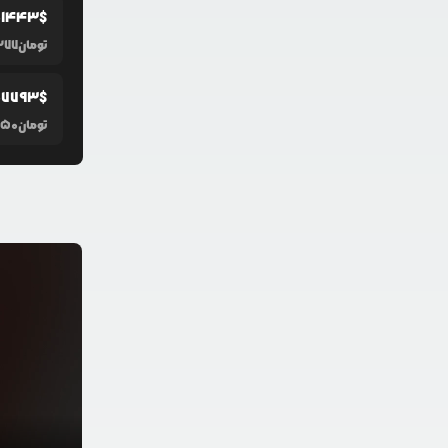
01443
$
تومان
277
07793
$
تومان
150