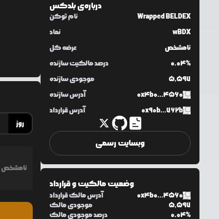
درباره‌ی
بلدکس
Wrapped BELDEX
نام توکن
wBDX
نماد
نامشخص
عرضه کل
0.04%
درصد مالکیت سازنده
5,597
موجودی سازنده
0x4b0...4560
آدرس سازنده
0x90b...762b
آدرس قرارداد
روز
وبسایت رسمی
نامشخص
وضعیت مالکیت و قرارداد
0x4b0...4560
آدرس مالک قرارداد
5,597
موجودی مالک
0.04%
درصد موجودی مالک