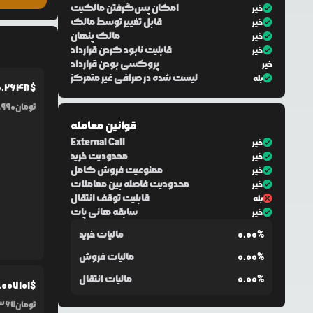
امکان پس‌گرفتن مالکیت
خیر
قابل تغییر توسط مالک
خیر
مالک پنهان
خیر
قابلیت نابود کردن قرارداد
خیر
پروکسی بودن قرارداد
خیر
لیست شده در صرافی غیر متمرکز
بله
0.2648
$
تومان
,990
قوانین معامله
External Call
خیر
محدودیت خرید
خیر
ممنوعیت فروش کامل
خیر
محدودیت فاصله بین معاملات
خیر
قابلیت توقف انتقال
بله
سابقه هانی پات
خیر
0.00%
مالیات خرید
0.00%
مالیات فروش
0.00%
مالیات انتقال
.0
07101
$
تومان
,367