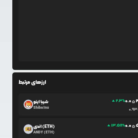
ارزهای مرتبط
0.0
2.3
%
شیبا اینو
5
Shiba Inu
0.93
0.0
13.58
%
اندی (ETH)
5
ANDY (ETH)