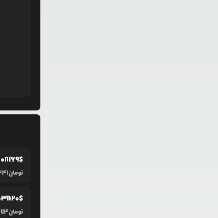
.0
8169
$
تومان
341
0
3820
$
تومان
174