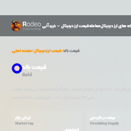
 های ارز دیجیتال
معامله
قیمت ارز دیجیتال
خرید آنی
قیمت
بالد
/
قیمت ارزدیجیتال
/
صفحه اصلی
قیمت بالد
Bald
یجیتال
بالد
،
1,910
تومان معادل
0.01017
تغییر قیمت داشته است.
طی ۲۴ ساعت اخیر %
1.10
-
عرضه در گردش
ارزش بازار
Market Cap
Circulating Supply
نامشخص