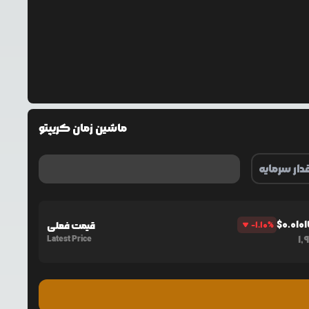
ماشین زمان کریپتو
$
0.01
%
-1.10
قیمت فعلی
Latest Price
1,9