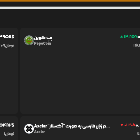
4957
$
0
14.85
%
پپ کوین
PepeCoin
15
تومان
309
5482
$
0.
-1.20
%
Axelar در زبان فارسی به صورت "آکسلار"
شناخته می‌شود.
Axelar
7
تومان
1