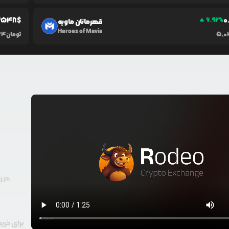
3548
$
0
6.92
%
قهرمانان ماویه
Heroes of Mavia
5,
تومان
34
در رودیو حتی با 100 هزار تومان هم امکان معامله و خرید ارز دیجیتال وجود دارد.
برای خرید