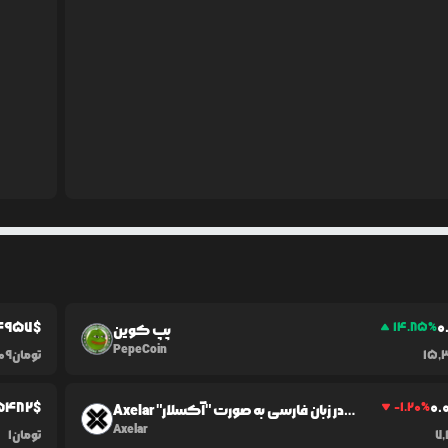
4957
$
0
14.85
%
پپ کوین
PepeCoin
15,
تومان
09
5482
$
0.
-1.20
%
Axelar در زبان فارسی به صورت "آکسلار"
شناخته می‌شود.
Axelar
7,
تومان
1