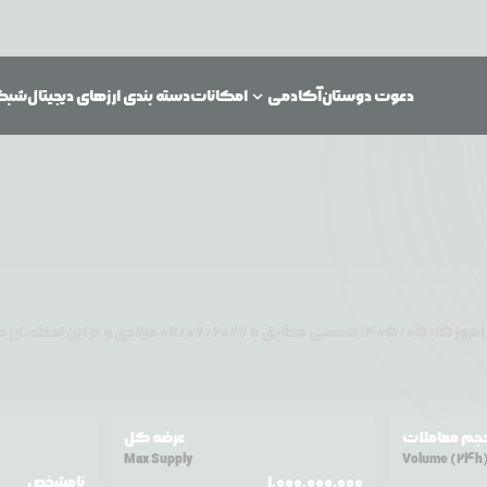
دعوت دوستان
آکادمی
امکانات
دسته بندی ارزهای دیجیتال
شبکه‌
دلار آمریکا معامله می‌شود. قیمت
امروز
۱۴۰۵/۰۵/۱۵
شمسی مطابق با
08/06/2026
میلادی و در این لحظه، ارز د
جم معاملات
عرضه کل
Max Supply
Volume (24h
1,000,000,000
نامشخص