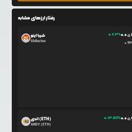
رفتار ارزهای مشابه
0.0
2.3
%
شیبا اینو
5
Shiba Inu
0.9
0.0
13.58
%
اندی (ETH)
5
ANDY (ETH)