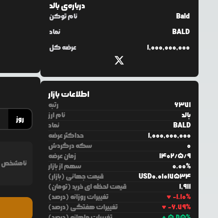
درباره‌ی
بالد
Bald
نام توکن
BALD
نماد
1,000,000,000
عرضه کل
اطلاعات بازار
6371
رتبه
بالد
نام ارز
روز
BALD
نماد
1,000,000,000
حداکثر عرضه
0
سکه درگردش
9
/
5
/
1402
زمان عرضه
نامشخص
%
0.00
سهم از بازار
0.01017534
USD
قیمت جهانی (بازار)
1,911
قیمت لحظه ای خرید (تومان)
%
-1.10
تغییرات روزانه (درصد)
%
-6.79
تغییرات هفتگی (درصد)
%
5.85
تغییرات ماهانه (درصد)