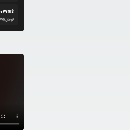
.0
2681
$
تومان
035