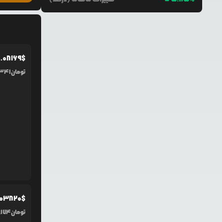
.0
8169
$
تومان
,341
0
3820
$
تومان
,174