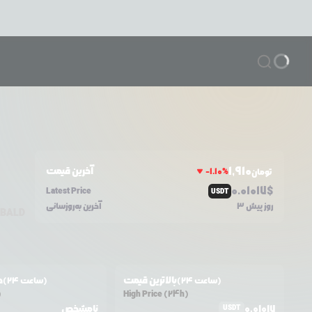
1,910
آخرین قیمت
-1.10
%
تومان
0.0
1017
$
Latest Price
USDT
3 روز پیش
آخرین به‌روزسانی
BALD
بالاترین قیمت
ح
(24 ساعت)
(24 ساعت)
)
High Price (24h)
0.01017
نامشخص
USDT