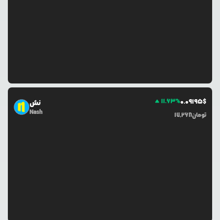
11.63
%
0.0
9195
$
نش
Nash
تومان
17,268