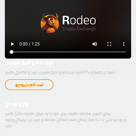
ثبت نام و احراز هویت
تنها در کمتر از 30 ثانیه ثبت‌نام و احراز هویت خود را تکمیل کنید.
ثبت نام در رودیو
واریز تومان
برای شروع معامله، کیف پول خود را به میزان دلخواه شارژ کنید.
در رودیو حتی با 100 هزار تومان هم امکان معامله و خرید ارز دیجیتال وجود
دارد.