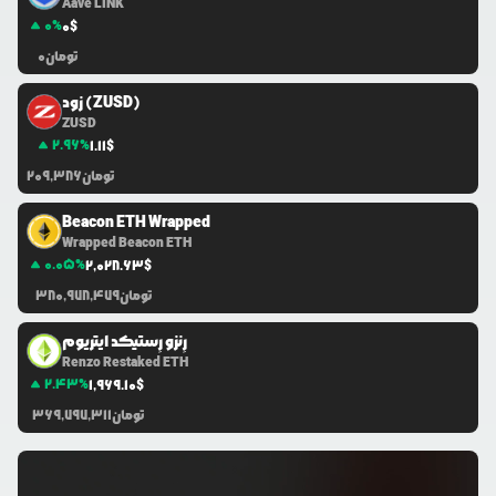
Aave LINK
0
%
0
$
تومان
0
زود (ZUSD)
ZUSD
2.96
%
1.11
$
تومان
209,386
Beacon ETH Wrapped
Wrapped Beacon ETH
0.05
%
2,028.63
$
تومان
380,978,479
رِنزو رِستیکد ایتریوم
Renzo Restaked ETH
2.43
%
1,969.10
$
تومان
369,797,311