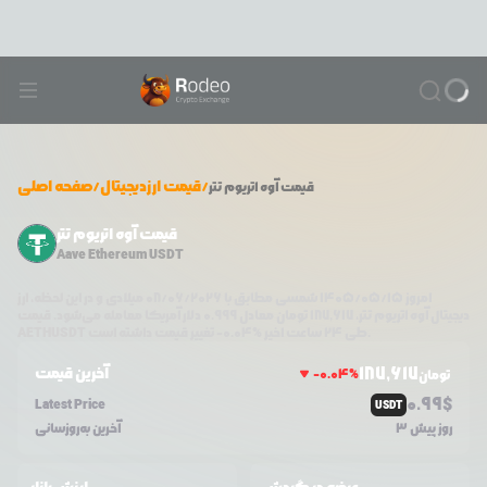
/
قیمت ارزدیجیتال
/
صفحه اصلی
قیمت
آوه اتریوم تتر
قیمت آوه اتریوم تتر
Aave Ethereum USDT
امروز
۱۴۰۵/۰۵/۱۵
شمسی مطابق با
08/06/2026
میلادی و در این لحظه، ارز
دیجیتال
آوه اتریوم تتر
،
187,617
تومان معادل
0.999
دلار آمریکا معامله می‌شود. قیمت
تغییر قیمت داشته است.
طی ۲۴ ساعت اخیر %
0.04
-
AETHUSDT
187,617
آخرین قیمت
-0.04
%
تومان
0.99
$
Latest Price
USDT
3 روز پیش
آخرین به‌روزسانی