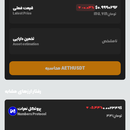
$
0.9990292
%
-0.04
قیمت فعلی
Latest Price
187,618
تومان
تخمین دارایی
نامشخص
Asset estimation
محاسبه AETHUSDT
رفتار ارزهای مشابه
-8.44
%
0.0
02349
$
پروتکل نمرات
Numbers Protocol
تومان
441