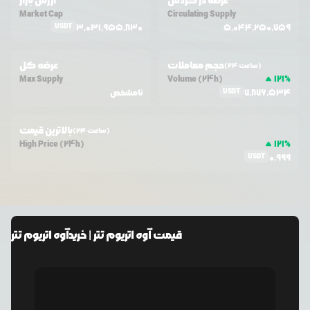
عرضه در گردش
ارزش بازار
Market Cap
Circulating Supply
USDT
3,031,955,830
5,044,250,759
حجم معاملات
عرضه کل
(24 ساعت)
Max Supply
Volume (24h)
121
%
USDT
7,876,534
نامشخص
بالاترین قیمت
(24 ساعت)
High Price (24h)
121
%
USDT
0.999
قیمت
آوه اتریوم تتر
| خرید
آوه اتریوم تتر