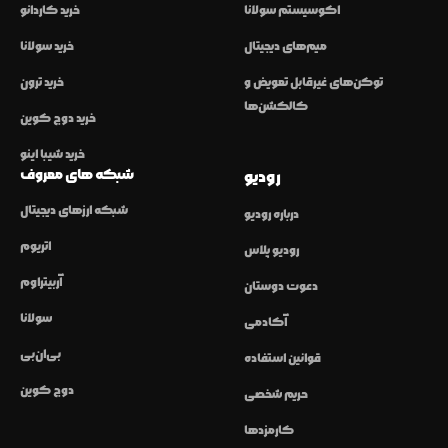
اکوسیستم سولانا
خرید کاردانو
میم‌های دیجیتال
خرید سولانا
توکن‌های غیرقابل تعویض و
خرید ترون
کالکشن‌ها
خرید دوج کوین
خرید شیبا اینو
شبکه های معروف
رودیو
شبکه ارزهای دیجیتال
درباره رودیو
اتریوم
رودیو پلاس
آربیتراوم
دعوت دوستان
سولانا
آکادمی
بی‌ان‌بی
قوانین استفاده
دوج کوین
حریم شخصی
کارمزدها