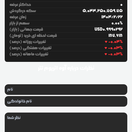
0
حداکثر عرضه
5,044,250,759.75
سکه درگردش
22
/
2
/
1404
زمان عرضه
%
0.00
سهم از بازار
0.9990292
USD
قیمت جهانی (بازار)
187,618
قیمت لحظه ای خرید (تومان)
%
-0.04
تغییرات روزانه (درصد)
%
-0.03
تغییرات هفتگی (درصد)
%
-0.03
تغییرات ماهانه (درصد)
نظرات درباره
آوه اتریوم تتر