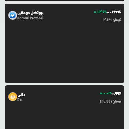
1.47
%
0.0
2199
$
پروتکل دومانی
Domani Protocol
تومان
4,131
0.01
%
0.99
$
دائی
Dai
تومان
187,776