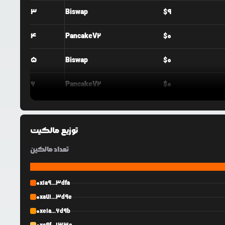
3
Biswap
$
9
4
PancakeV2
$
0
5
Biswap
$
0
6
PancakeV2
$
0
7
Ape
$
0
توزیع مالکیت
تعداد مالکین
0x1a9...3dfa
0xa71...3d9e
0xe1a...6d9b