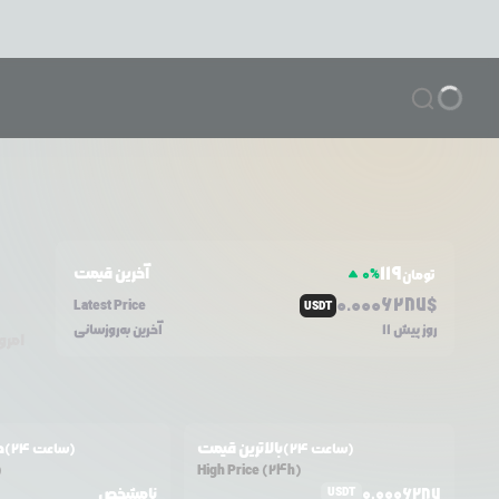
119
آخرین قیمت
0
%
تومان
0.0
006287
$
Latest Price
USDT
11 روز پیش
آخرین به‌روزسانی
امرو
بالاترین قیمت
ح
(24 ساعت)
(24 ساعت)
)
High Price (24h)
0.0006287
نامشخص
USDT