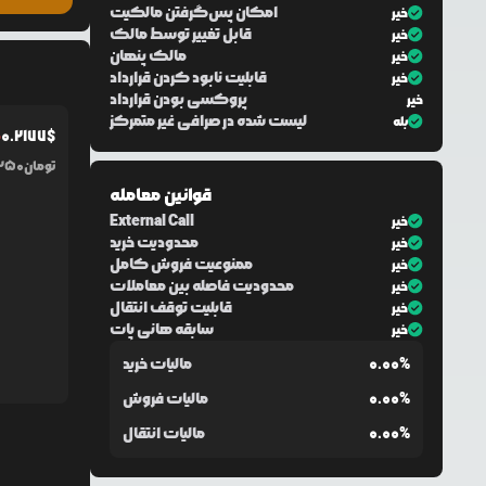
امکان پس‌گرفتن مالکیت
خیر
قابل تغییر توسط مالک
خیر
مالک پنهان
خیر
قابلیت نابود کردن قرارداد
خیر
پروکسی بودن قرارداد
خیر
لیست شده در صرافی غیر متمرکز
بله
0.2177
$
%
تومان
,250
قوانین معامله
External Call
خیر
محدودیت خرید
خیر
ممنوعیت فروش کامل
خیر
محدودیت فاصله بین معاملات
خیر
قابلیت توقف انتقال
خیر
سابقه هانی پات
خیر
0.00%
مالیات خرید
0.00%
مالیات فروش
0.00%
مالیات انتقال