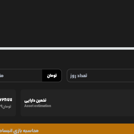
تومان
062877
تخمین دارایی
19
Asset estimation
تومان
محاسبه بازی انبساط