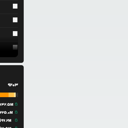
9203
642.5M
225.0M
$
96.2M