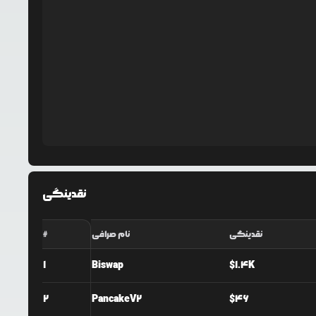
نقدینگی
نقدینگی
نام صرافی
#
1
Biswap
$
1.4K
2
PancakeV2
$
46