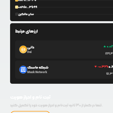
0xc9f...133e
0x2de...3b99
سایر مالکین
ارزهای مرتبط
0.01
دائی
Dai
189,
0.
-0.32
%
شبکه ماسک
Mask Network
71,3
ثبت نام و احراز هویت
تنها در کمتر از 30 ثانیه ثبت‌نام و احراز هویت خود را تکمیل کنید.