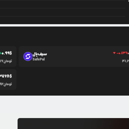
0.99
$
%
-0.13
%
سیف‌پال
SafePal
41,
تومان
416
3768
$
تومان
92