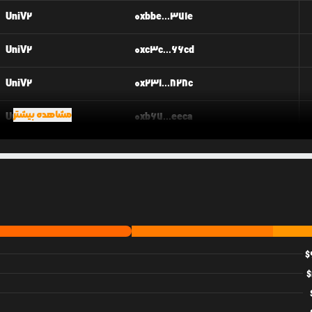
UniV2
0xbbe...371e
UniV2
0xc3c...66cd
UniV2
0x231...828c
مشاهده بیشتر
UniV2
0xb67...eeca
UniV2
0x125...94b9
$
$