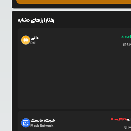
رفتار ارزهای مشابه
0.0
دائی
Dai
189,
0
-0.32
%
شبکه ماسک
Mask Network
71,