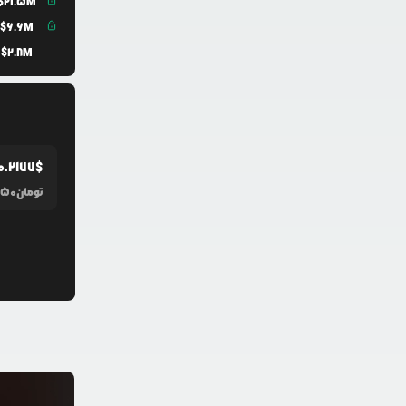
$
21.5M
$
6.6M
$
2.8M
0.2177
$
تومان
250