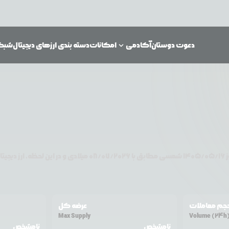
دعوت دوستان
آکادمی
امکانات
دسته بندی ارزهای دیجیتال
شبکه‌
ز
۱۴۰۵/۰۵/۱۶
شمسی مطابق با
08/07/2026
میلادی و در این لحظه، ارز دیجیت
جم معاملات
عرضه کل
Max Supply
Volume (24h
نامشخص
نامشخص