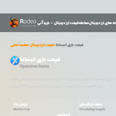
 های ارز دیجیتال
معامله
قیمت ارز دیجیتال
خرید آنی
قیمت
بازی انبساط
/
قیمت ارزدیجیتال
/
صفحه اصلی
قیمت بازی انبساط
Xpansion Game
ال
بازی انبساط
،
119
تومان معادل
0.0006287
دلار آمریکا معامله می‌شود.
تغییر قیمت داشته است.
طی ۲۴ ساعت اخیر %
0.00
+
XPS
قیمت
عرضه در گردش
ارزش بازار
Market Cap
Circulating Supply
نامشخص