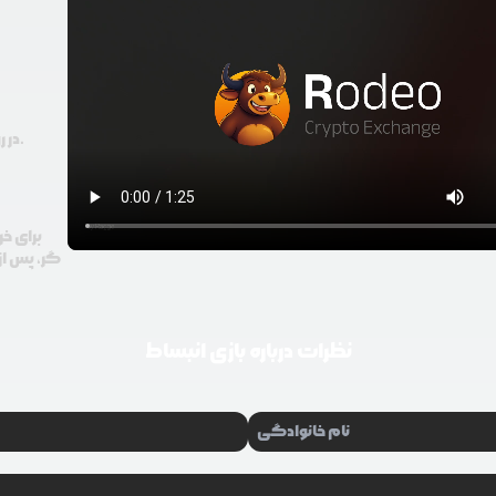
در رودیو حتی با 100 هزار تومان هم امکان معامله و خرید ارز دیجیتال وجود دارد.
برای خر
گر، پس از 
نظرات درباره
بازی انبساط