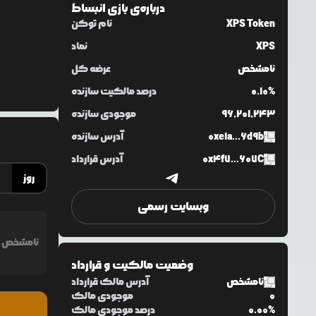
درباره‌ی
بازی انبساط
XPS Token
نام توکن
XPS
نماد
نامشخص
عرضه کل
0.10%
درصد مالکیت سازنده
96,201,243
موجودی سازنده
0xe1a...6d9b
آدرس سازنده
0x4f7...607C
آدرس قرارداد
روز
وبسایت رسمی
نامشخص
وضعیت مالکیت و قرارداد
نامشخص
آدرس مالک قرارداد
0
موجودی مالک
0.00%
درصد موجودی مالک