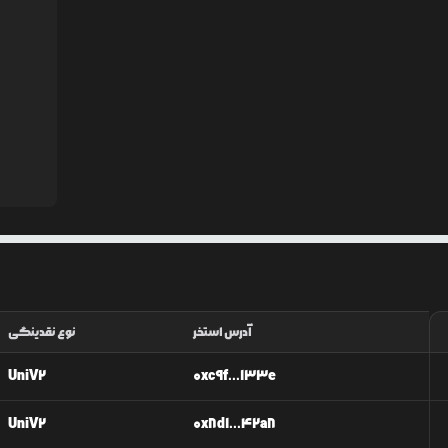
آدرس استخر
نوع نقدینگی
UniV2
0xc9f...133e
UniV2
0x8d1...42a8