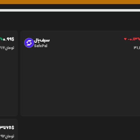
0.99
$
1
%
-0.13
سیف‌پال
SafePal
41
تومان
416
.3768
$
تومان
392