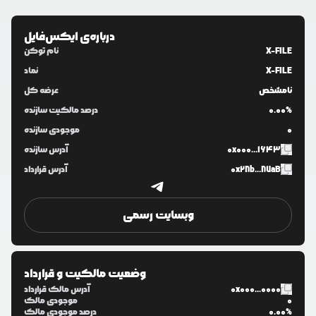
درباره‌ی
ایکس‌فایل
X-FILE
نام توکن
X-FILE
نماد
نامشخص
عرضه کل
0.00%
درصد مالکیت سازنده
0
موجودی سازنده
0x000...1643
آدرس سازنده
0x28b...87aB
آدرس قرارداد
وبسایت رسمی
وضعیت مالکیت و قرارداد
0x000...0000
آدرس مالک قرارداد
0
موجودی مالک
0.00%
درصد موجودی مالک