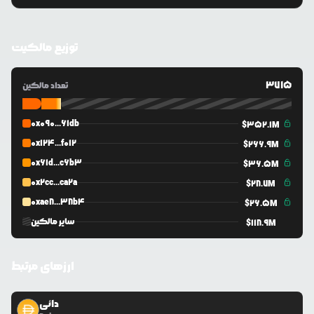
توزیع مالکیت
3715
تعداد مالکین
0x090...61db
$
352.1M
0x124...f012
$
266.9M
0x61d...c6b3
$
36.5M
0x2cc...ca2a
$
28.7M
0xae8...38b4
$
26.5M
سایر مالکین
$
118.9M
ارزهای مرتبط
دائی