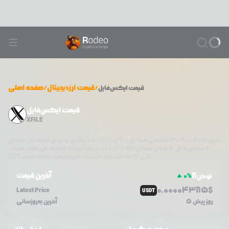
/
قیمت ارزدیجیتال
/
صفحه اصلی
قیمت
ایکس‌فایل
قیمت ایکس‌فایل
XFILE
امروز
۱۴۰۵/۰۵/۱۶
شمسی مطابق با
08/07/2026
میلادی و در این لحظه، ارز دیجیتال
X-
دلار آمریکا معامله می‌شود. قیمت
ایکس‌فایل
،
8
تومان معادل
0.00004385
تغییر قیمت داشته است.
طی ۲۴ ساعت اخیر %
0.00
+
FILE
8
آخرین قیمت
0
%
تومان
0.0
0004385
$
Latest Price
USDT
5 روز پیش
آخرین به‌روزسانی