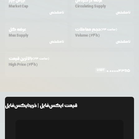
عرضه در گردش
ارزش بازار
Market Cap
Circulating Supply
نامشخص
نامشخص
حجم معاملات
عرضه کل
(24 ساعت)
Max Supply
Volume (24h)
نامشخص
نامشخص
بالاترین قیمت
(24 ساعت)
High Price (24h)
USDT
0.00004385
قیمت
ایکس‌فایل
| خرید
ایکس‌فایل