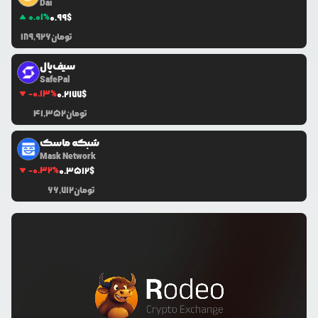
Dai
0.01
%
0.99
$
تومان
189,926
سیف‌پال
SafePal
-0.13
%
0.2177
$
تومان
41,352
شبکه ماسک
Mask Network
-0.32
%
0.3512
$
تومان
66,712