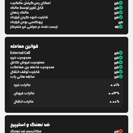
خیر
امکان پس‌گرفتن مالکیت
خیر
قابل تغییر توسط مالک
خیر
مالک پنهان
خیر
قابلیت نابود کردن قرارداد
خیر
پروکسی بودن قرارداد
بله
لیست شده در صرافی غیر متمرکز
قوانین معامله
خیر
External Call
خیر
محدودیت خرید
خیر
ممنوعیت فروش کامل
خیر
محدودیت فاصله بین معاملات
خیر
قابلیت توقف انتقال
خیر
سابقه هانی پات
0.01%
مالیات خرید
0.03%
مالیات فروش
0.00%
مالیات انتقال
ضد نهنگ و اسلیپیج
خیر
مکانیسم ضد نهنگ