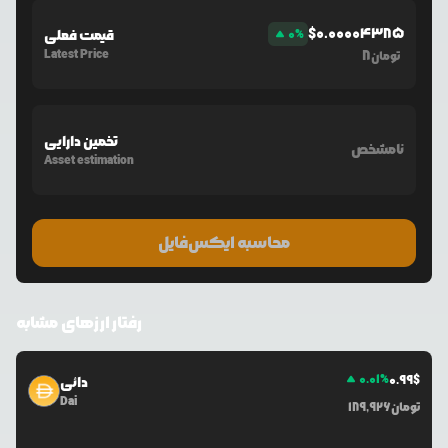
$
0.00004385
%
0
قیمت فعلی
Latest Price
8
تومان
تخمین دارایی
نامشخص
Asset estimation
محاسبه ایکس‌فایل
رفتار ارزهای مشابه
0.01
%
0.99
$
دائی
Dai
تومان
189,926