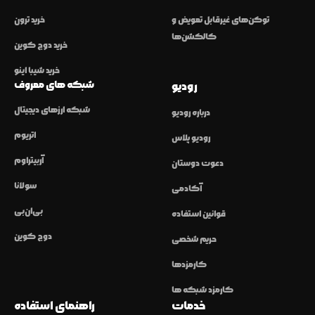
توکن‌های غیرقابل تعویض و
خرید ترون
کالکشن‌ها
خرید دوج کوین
خرید شیبا اینو
شبکه های معروف
رودیو
شبکه ارزهای دیجیتال
درباره رودیو
اتریوم
رودیو پلاس
آربیتراوم
دعوت دوستان
سولانا
آکادمی
بی‌ان‌بی
قوانین استفاده
دوج کوین
حریم شخصی
کارمزدها
کارمزد شبکه ها
خدمات
راهنمای استفاده