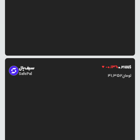
-0.13
%
0.2177
$
سیف‌پال
SafePal
تومان
41,352