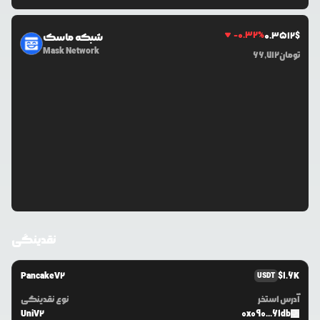
-0.32
%
0.3512
$
شبکه ماسک
Mask Network
تومان
66,712
نقدینگی
PancakeV2
$
1.6K
USDT
آدرس استخر
نوع نقدینگی
UniV2
0x090...61db