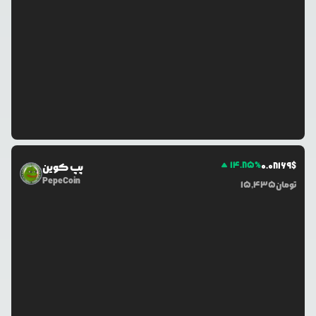
14.85
%
0.0
8169
$
پپ کوین
PepeCoin
تومان
15,435