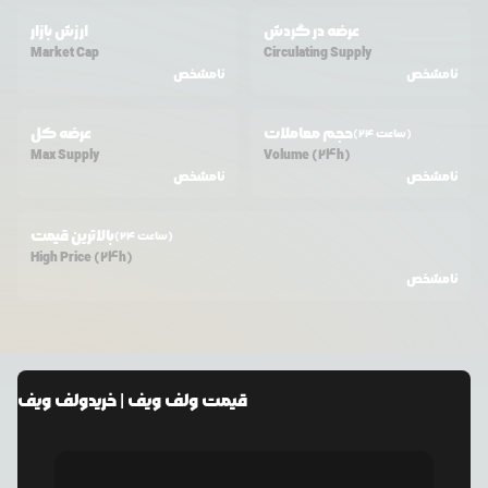
عرضه در گردش
ارزش بازار
Market Cap
Circulating Supply
نامشخص
نامشخص
حجم معاملات
عرضه کل
(24 ساعت)
Max Supply
Volume (24h)
نامشخص
نامشخص
بالاترین قیمت
(24 ساعت)
High Price (24h)
نامشخص
قیمت
ولف ویف
| خرید
ولف ویف