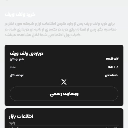
خرید ولف ویف
برای خرید ولف ویف پس از وارد کردن اطلاعات ارز و شبکه مورد نظر در
محاسبه گر، پس از اقدام برای خرید در کسری از ثانیه ارز خریداری شده در
کیف پول اختصاصی شما قابل مشاهده میباشد.
درباره‌ی
ولف ویف
Wolf Wif
نام توکن
BALLZ
نماد
نامشخص
عرضه کل
وبسایت رسمی
اطلاعات بازار
رتبه