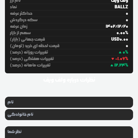
ولف ویف
نام ارز
BALLZ
نماد
0
حداکثر عرضه
0
سکه درگردش
20
/
12
/
1402
زمان عرضه
%
0.00
سهم از بازار
0.00
USD
قیمت جهانی (بازار)
0
قیمت لحظه ای خرید (تومان)
%
0
تغییرات روزانه (درصد)
%
-1.06
تغییرات هفتگی (درصد)
%
12.24
تغییرات ماهانه (درصد)
نظرات درباره
ولف ویف