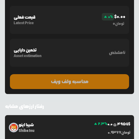
$
0.00
%
0
قیمت فعلی
Latest Price
0
تومان
تخمین دارایی
نامشخص
Asset estimation
محاسبه ولف ویف
رفتار ارزهای مشابه
2.3
%
0.0
4957
$
شیبا اینو
5
Shiba Inu
تومان
0.9366