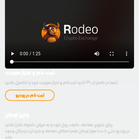
ثبت نام و احراز هویت
تنها در کمتر از 30 ثانیه ثبت‌نام و احراز هویت خود را تکمیل کنید.
ثبت نام در رودیو
واریز تومان
برای شروع معامله، کیف پول خود را به میزان دلخواه شارژ کنید.
در رودیو حتی با 100 هزار تومان هم امکان معامله و خرید ارز دیجیتال وجود
دارد.