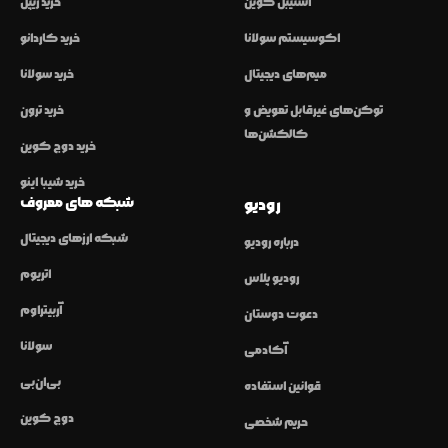
استیبل کوین
خرید ریپل
اکوسیستم سولانا
خرید کاردانو
میم‌های دیجیتال
خرید سولانا
توکن‌های غیرقابل تعویض و
خرید ترون
کالکشن‌ها
خرید دوج کوین
خرید شیبا اینو
شبکه های معروف
رودیو
شبکه ارزهای دیجیتال
درباره رودیو
اتریوم
رودیو پلاس
آربیتراوم
دعوت دوستان
سولانا
آکادمی
بی‌ان‌بی
قوانین استفاده
دوج کوین
حریم شخصی