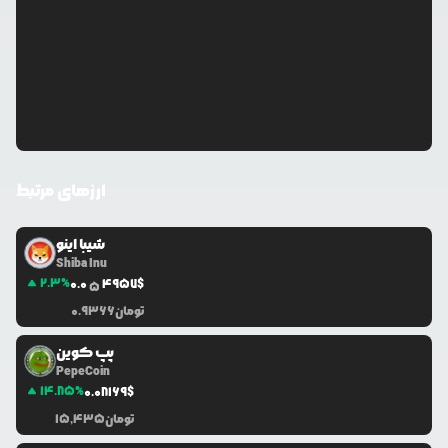
ارزهای مرتبط
شیبا اینو
Shiba Inu
2.3
%
0.0
4957
$
5
تومان
0.9366
پپ کوین
PepeCoin
14.85
%
0.0
8169
$
تومان
15,435