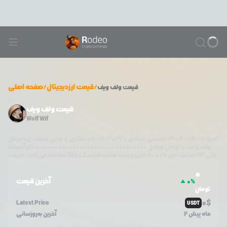
/
قیمت ارزدیجیتال
/
صفحه اصلی
قیمت
ولف ویف
قیمت ولف ویف
Wolf Wif
امروز
۱۴۰۵/۰۵/۱۷
شمسی مطابق با
08/08/2026
میلادی و در این لحظه، ارز دیجیتال
ولف ویف
،
0
تومان معادل
0.000000000000000000000000000000
دلار آمریکا
تغییر قیمت داشته است.
طی ۲۴ ساعت اخیر %
0.00
+
BALLZ
معامله می‌شود. قیمت
0
آخرین قیمت
0
%
تومان
0
$
Latest Price
USDT
2 ماه پیش
آخرین به‌روزسانی