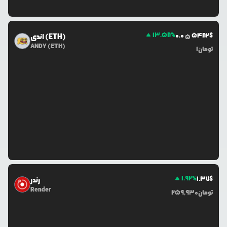
13.58
%
0.0
5482
$
اندی (ETH)
5
ANDY (ETH)
تومان
1
1.92
%
1.37
$
رندر
Render
تومان
259,930