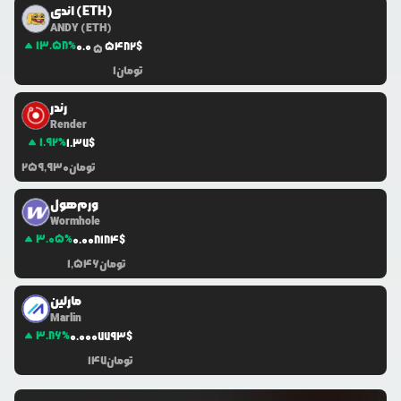
اندی (ETH)
ANDY (ETH)
13.58
%
0.0
5482
$
5
تومان
1
رندر
Render
1.92
%
1.37
$
تومان
259,930
ورم‌هول
Wormhole
3.05
%
0.0
08184
$
تومان
1,546
مارلین
Marlin
3.86
%
0.0
007793
$
تومان
147