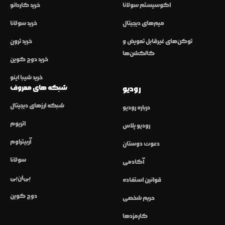
اکوسیستم سولانا
خرید کاردانو
میم‌های دیجیتال
خرید سولانا
توکن‌های غیرقابل تعویض و
خرید ترون
کالکشن‌ها
خرید دوج کوین
خرید شیبا اینو
شبکه های معروف
رودیو
شبکه ارزهای دیجیتال
درباره رودیو
اتریوم
رودیو پلاس
آربیتراوم
دعوت دوستان
سولانا
آکادمی
بی‌ان‌بی
قوانین استفاده
دوج کوین
حریم شخصی
کارمزدها