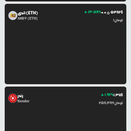
13.58
%
0.0
5482
$
اندی (ETH)
5
ANDY (ETH)
تومان
1
1.92
%
1.37
$
رندر
Render
تومان
258,486