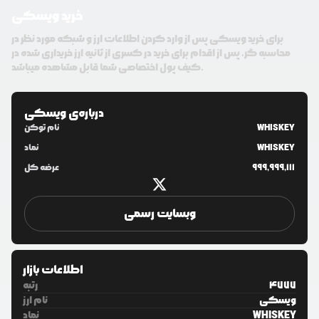
خرید ویسکی
برای خرید ویسکی پس از وارد کردن اطلاعات ارز و شبکه مورد نظر در
محاسبه گر، پس از اقدام برای خرید در کسری از ثانیه ارز خریداری شده در
کیف پول اختصاصی شما قابل مشاهده میباشد.
درباره‌ی
ویسکی
WHISKEY
نام توکن
WHISKEY
نماد
999,999,111
عرضه کل
وبسایت رسمی
اطلاعات بازار
4777
رتبه
ویسکی
نام ارز
WHISKEY
نماد