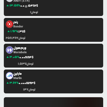
ANDY (ETH)
13.58
%
0.0
5482
$
5
تومان
1
رندر
Render
1.92
%
1.37
$
تومان
258,486
ورم‌هول
Wormhole
3.05
%
0.0
08184
$
تومان
1,537
مارلین
Marlin
3.86
%
0.0
007793
$
تومان
146