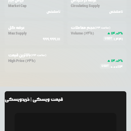
عرضه در گردش
ارزش بازار
Market Cap
Circulating Supply
نامشخص
نامشخص
حجم معاملات
عرضه کل
(24 ساعت)
Max Supply
Volume (24h)
14.02
%
USDT
999,999,111
1,441
بالاترین قیمت
(24 ساعت)
High Price (24h)
14.02
%
USDT
0.00114
قیمت
ویسکی
| خرید
ویسکی