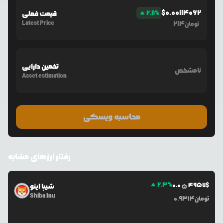
$
0.00114062
%
2.8
قیمت فعلی
Latest Price
214
تومان
تخمین دارایی
نامشخص
Asset estimation
محاسبه ویسکی
رفتار ارزهای مشابه
2.3
%
0.0
4957
$
شیبا اینو
5
Shiba Inu
تومان
0.9314