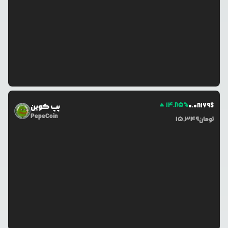
14.85
%
0.0
8169
$
پپ کوین
PepeCoin
تومان
15,349