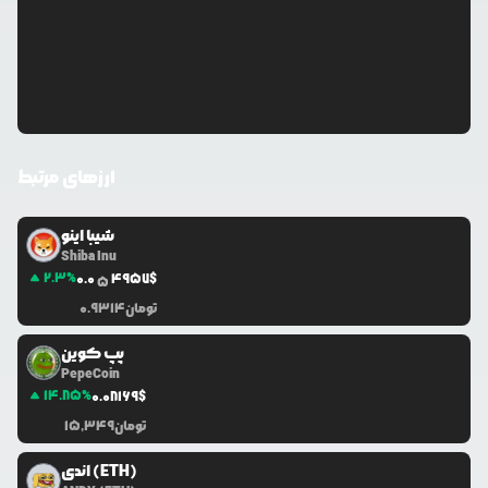
ارزهای مرتبط
شیبا اینو
Shiba Inu
2.3
%
0.0
4957
$
5
تومان
0.9314
پپ کوین
PepeCoin
14.85
%
0.0
8169
$
تومان
15,349
اندی (ETH)