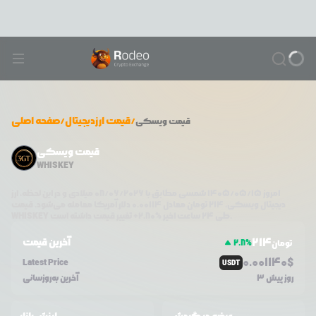
/
قیمت ارزدیجیتال
/
صفحه اصلی
قیمت
ویسکی
قیمت ویسکی
WHISKEY
امروز
۱۴۰۵/۰۵/۱۵
شمسی مطابق با
08/06/2026
میلادی و در این لحظه، ارز
دیجیتال
ویسکی
،
214
تومان معادل
0.00114
دلار آمریکا معامله می‌شود. قیمت
تغییر قیمت داشته است.
طی ۲۴ ساعت اخیر %
2.80
+
WHISKEY
214
آخرین قیمت
2.8
%
تومان
0.0
01140
$
Latest Price
USDT
3 روز پیش
آخرین به‌روزسانی