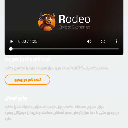
ثبت نام و احراز هویت
تنها در کمتر از 30 ثانیه ثبت‌نام و احراز هویت خود را تکمیل کنید.
ثبت نام در رودیو
واریز تومان
برای شروع معامله، کیف پول خود را به میزان دلخواه شارژ کنید.
در رودیو حتی با 100 هزار تومان هم امکان معامله و خرید ارز دیجیتال وجود
دارد.