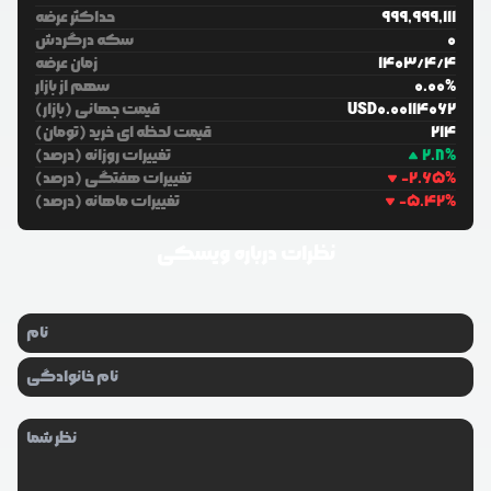
999,999,111
حداکثر عرضه
0
سکه درگردش
4
/
4
/
1403
زمان عرضه
%
0.00
سهم از بازار
0.00114062
USD
قیمت جهانی (بازار)
214
قیمت لحظه ای خرید (تومان)
%
2.8
تغییرات روزانه (درصد)
%
-2.65
تغییرات هفتگی (درصد)
%
-5.42
تغییرات ماهانه (درصد)
نظرات درباره
ویسکی