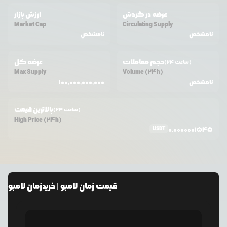
عرضه در گردش
ارزش بازار
Market Cap
Circulating Supply
نامشخص
نامشخص
حجم معاملات
عرضه کل
(24 ساعت)
Max Supply
Volume (24h)
نامشخص
100,000,000,000
بالاترین قیمت
(24 ساعت)
High Price (24h)
USDT
0.0000001545
قیمت
زمان لامبو
| خرید
زمان لامبو