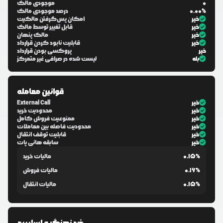
0
موجودی مالک
0.00%
درصد موجودی مالک
خیر
امکان پس‌گرفتن مالکیت
خیر
قابل تغییر توسط مالک
خیر
مالک پنهان
خیر
قابلیت نابود کردن قرارداد
خیر
پروکسی بودن قرارداد
بله
لیست شده در صرافی غیر متمرکز
قوانین معامله
خیر
External Call
خیر
محدودیت خرید
خیر
ممنوعیت فروش کامل
خیر
محدودیت فاصله بین معاملات
خیر
قابلیت توقف انتقال
خیر
سابقه هانی پات
0.15%
مالیات خرید
0.16%
مالیات فروش
0.15%
مالیات انتقال