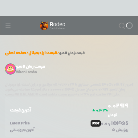
/
قیمت ارزدیجیتال
/
صفحه اصلی
قیمت
زمان لامبو
قیمت زمان لامبو
WhenLambo
امروز
۱۴۰۵/۰۵/۱۶
شمسی مطابق با
08/07/2026
میلادی و در این لحظه، ارز دیجیتال
زمان لامبو
،
0.02919
تومان معادل
0.0000001545
دلار آمریکا معامله می‌شود.
تغییر قیمت داشته است.
طی ۲۴ ساعت اخیر %
0.36
+
WHENLAMBO
قیمت
0.0
2919
آخرین قیمت
0.36
%
تومان
0.0
1545
$
Latest Price
USDT
6
5 روز پیش
آخرین به‌روزسانی