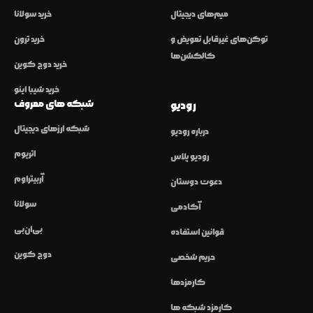
میم‌های دیجیتال
خرید سولانا
توکن‌های غیرقابل تعویض و
خرید ترون
کالکشن‌ها
خرید دوج کوین
خرید شیبا اینو
شبکه های معروف
رودیو
شبکه ارزهای دیجیتال
درباره رودیو
اتریوم
رودیو پلاس
آربیتراوم
دعوت دوستان
سولانا
آکادمی
بی‌ان‌بی
قوانین استفاده
دوج کوین
حریم شخصی
کارمزدها
کارمزد شبکه ها