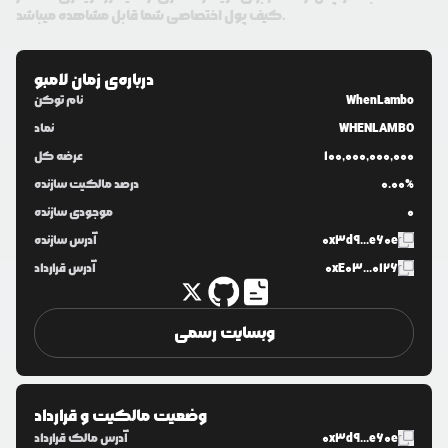
کیف پول اختصاصی شما قابل مشاهده میباشد.
درباره‌ی
زمان لامبو
WhenLambo
نام توکن
WHENLAMBO
نماد
100,000,000,000
عرضه کل
0.00%
درصد مالکیت سازنده
0
موجودی سازنده
0x3d9...e60e
آدرس سازنده
0xE03...0126
آدرس قرارداد
وبسایت رسمی
وضعیت مالکیت و قرارداد
0x3d9...e60e
آدرس مالک قرارداد