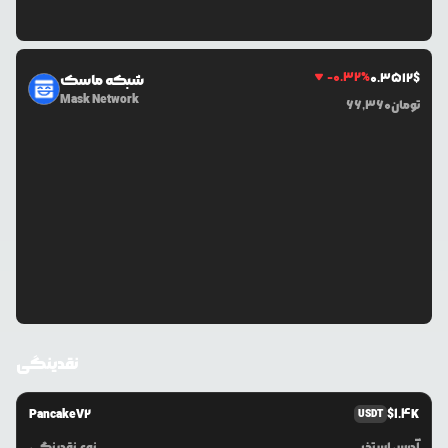
-0.32
%
0.3512
$
شبکه ماسک
Mask Network
تومان
66,360
نقدینگی
PancakeV2
$
1.4K
USDT
آدرس استخر
نوع نقدینگی