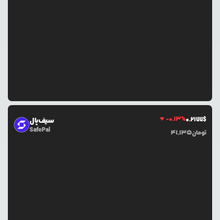
-0.13
%
0.2177
$
سیف‌پال
SafePal
تومان
41,135