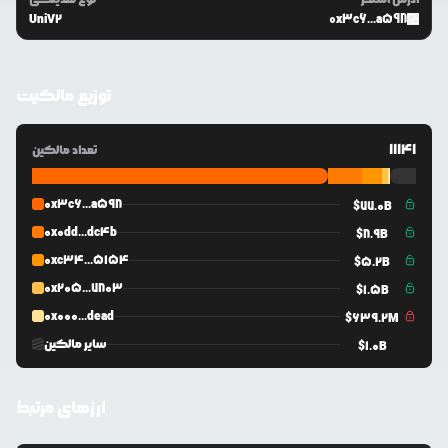
UniV2
0x3c6...a598
توزیع مالکیت
11141
تعداد مالکین
0x3c6...a598
$
77.0B
0x0dd...dc4b
$
8.9B
0xc34...5154
$
5.2B
0x205...7803
$
1.5B
0x000...dead
$
639.2M
سایر مالکین
$
1.0B
ارزهای مرتبط