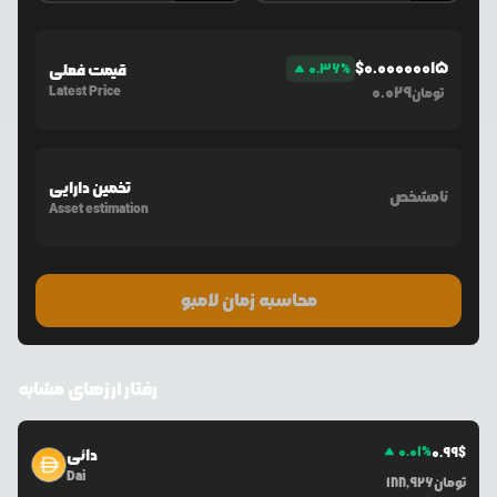
$
0.00000015
%
0.36
قیمت فعلی
Latest Price
0.029
تومان
تخمین دارایی
نامشخص
Asset estimation
محاسبه زمان لامبو
رفتار ارزهای مشابه
0.01
%
0.99
$
دائی
Dai
تومان
188,926