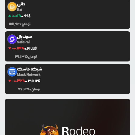
دائی
Dai
0.01
%
0.99
$
تومان
188,926
سیف‌پال
SafePal
-0.13
%
0.2177
$
تومان
41,135
شبکه ماسک
Mask Network
-0.32
%
0.3512
$
تومان
66,360