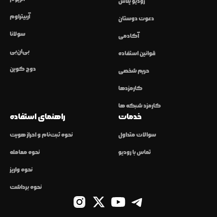
رودیو پلاس
آربیتراوم
دعوت دوستان
سولانا
آکادمی
بی‌ان‌بی
قوانین استفاده
دوج کوین
حریم شخصی
کارمزدها
کارمزد شبکه ها
خدمات
راهنمای استفاده
سوالات متداول
نحوه ثبت‌نام و احراز هویت
تماس با رودیو
نحوه معامله
نحوه واریز
نحوه برداشت