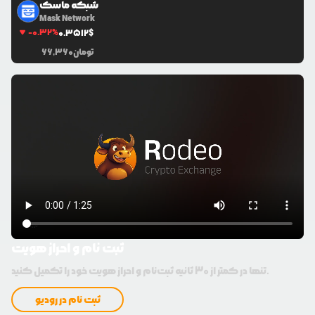
شبکه ماسک
Mask Network
-0.32
%
0.3512
$
تومان
66,360
ثبت نام و احراز هویت
تنها در کمتر از 30 ثانیه ثبت‌نام و احراز هویت خود را تکمیل کنید.
ثبت نام در رودیو