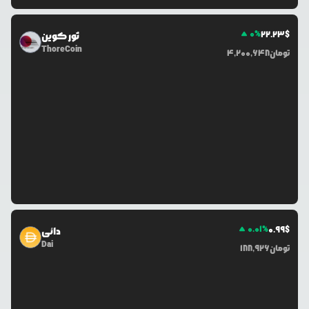
0
%
22.23
$
ثور کوین
ThoreCoin
تومان
4,200,648
0.01
%
0.99
$
دائی
Dai
تومان
188,926