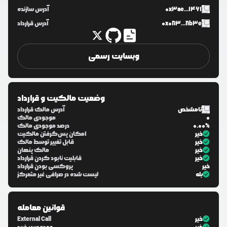
0x3ae...1461
آدرس سازنده
0x083...8b3e
آدرس قرارداد
وبسایت رسمی
وضعیت مالکیت و قرارداد
نامشخص
آدرس مالک قرارداد
0
موجودی مالک
0.00%
درصد موجودی مالک
خیر
امکان پس‌گرفتن مالکیت
خیر
قابل تغییر توسط مالک
خیر
مالک پنهان
خیر
قابلیت نابود کردن قرارداد
خیر
پروکسی بودن قرارداد
بله
لیست شده در صرافی غیر متمرکز
قوانین معامله
خیر
External Call