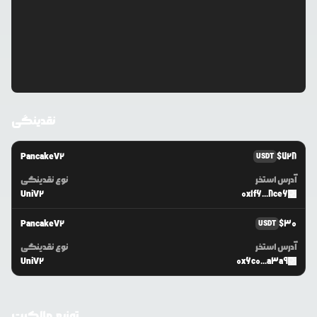
نقدینگی
PancakeV2
$
728
USDT
آدرس استخر
نوع نقدینگی
UniV2
0x1f6...8ce6
PancakeV2
$
30
USDT
آدرس استخر
نوع نقدینگی
UniV2
0x6c0...a3a9
توزیع مالکیت