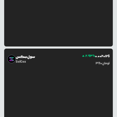
2.93
%
0.0
02012
$
سول‌سِکس
SolCex
تومان
380