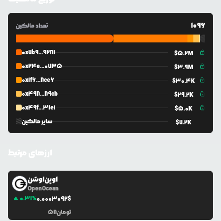
1096
تعداد مالکین
0x7b9...9281
$
5.2M
0x24e...0735
$
3.9M
0x1f6...8ce6
$
30.4K
0x498...89cb
$
29.2K
0x49f...31e1
$
5.0K
سایر مالکین
$
7.2K
ارزهای مرتبط
اوپن‌اوشن
OpenOcean
0.31
%
0.0
003092
$
تومان
58