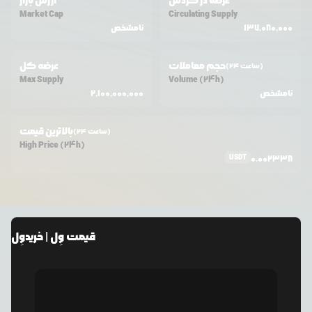
عرضه در گردش
ارزش بازار
Market Cap
Circulating Supply
137,080,000
نامشخص
حجم معاملات
عرضه کل
(24 ساعت)
Max Supply
Volume (24h)
نامشخص
2,100,000,000
بالاترین قیمت
(24 ساعت)
High Price (24h)
USDT
0.002338
قیمت
وِل
| خرید
وِل