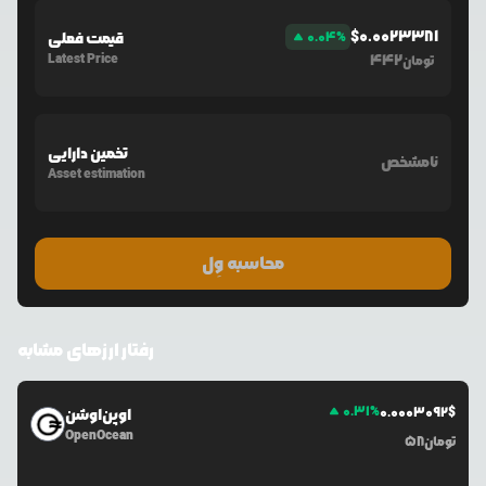
$
0.0023381
%
0.04
قیمت فعلی
Latest Price
442
تومان
تخمین دارایی
نامشخص
Asset estimation
محاسبه وِل
رفتار ارزهای مشابه
0.31
%
0.0
003092
$
اوپن‌اوشن
OpenOcean
تومان
58