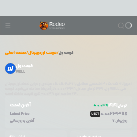
/
قیمت ارزدیجیتال
/
صفحه اصلی
قیمت
وِل
قیمت وِل
WELL
امروز
۱۴۰۵/۰۵/۱۷
شمسی مطابق با
08/08/2026
میلادی و در این لحظه، ارز دیجیتال
طی
WELL
دلار آمریکا معامله می‌شود. قیمت
وِل
،
441
تومان معادل
0.002338
تغییر قیمت داشته است.
۲۴ ساعت اخیر %
0.04
+
441
آخرین قیمت
0.04
%
تومان
0.0
02338
$
Latest Price
USDT
6 روز پیش
آخرین به‌روزسانی