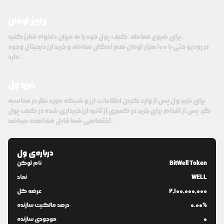
واریز تومان
برای شروع معامله، کیف پول خود را به میزان دلخواه شارژ کنید.
در رودیو حتی با 100 هزار تومان هم امکان معامله و خرید ارز دیجیتال وجود
دارد.
خرید وِل
برای خرید وِل پس از وارد کردن اطلاعات ارز و شبکه مورد نظر در محاسبه
گر، پس از اقدام برای خرید در کسری از ثانیه ارز خریداری شده در کیف پول
اختصاصی شما قابل مشاهده میباشد.
درباره‌ی
وِل
BitWell Token
نام توکن
WELL
نماد
2,100,000,000
عرضه کل
0.00%
درصد مالکیت سازنده
0
موجودی سازنده