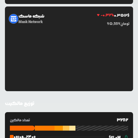
-0.32
%
0.3512
$
شبکه ماسک
Mask Network
تومان
65,886
توزیع مالکیت
3282
تعداد مالکین
0xc0a...240e
$
21.0M