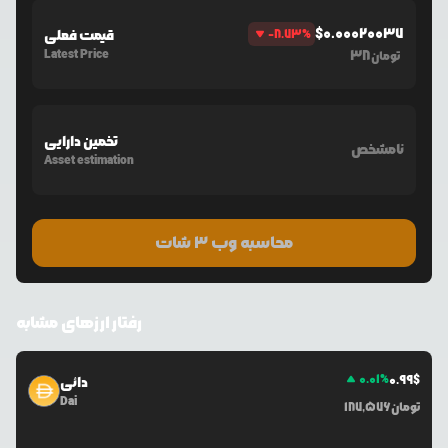
$
0.00020037
%
-8.73
قیمت فعلی
Latest Price
38
تومان
تخمین دارایی
نامشخص
Asset estimation
محاسبه وب ۳ شات
رفتار ارزهای مشابه
0.01
%
0.99
$
دائی
Dai
تومان
187,576