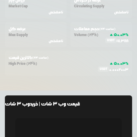
عرضه در گردش
ارزش بازار
Market Cap
Circulating Supply
نامشخص
نامشخص
حجم معاملات
عرضه کل
(24 ساعت)
Max Supply
Volume (24h)
50.03
%
USDT
17,388
نامشخص
بالاترین قیمت
(24 ساعت)
High Price (24h)
50.03
%
USDT
0.0002003
قیمت
وب ۳ شات
| خرید
وب ۳ شات