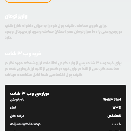
واریز تومان
برای شروع معامله، کیف پول خود را به میزان دلخواه شارژ کنید.
در رودیو حتی با 100 هزار تومان هم امکان معامله و خرید ارز دیجیتال وجود
دارد.
خرید وب ۳ شات
برای خرید وب ۳ شات پس از وارد کردن اطلاعات ارز و شبکه مورد نظر در
محاسبه گر، پس از اقدام برای خرید در کسری از ثانیه ارز خریداری شده در
کیف پول اختصاصی شما قابل مشاهده میباشد.
درباره‌ی
وب ۳ شات
Web3Shot
نام توکن
W3S
نماد
نامشخص
عرضه کل
0.00%
درصد مالکیت سازنده