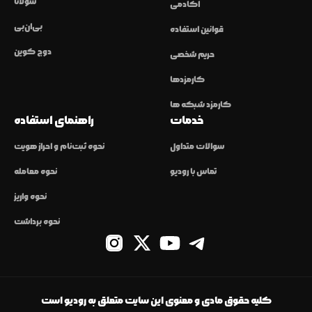
سولانا
آکادمی
بی‌ان‌بی
قوانین استفاده
دوج کوین
حریم شخصی
کارمزدها
کارمزد شبکه ها
خدمات
راهنمای استفاده
سوالات متداول
نحوه ثبت‌نام و احراز هویت
تماس با رودیو
نحوه معامله
نحوه واریز
نحوه برداشت
کلیه حقوق مادی و معنوی این سایت متعلق به رودیو است