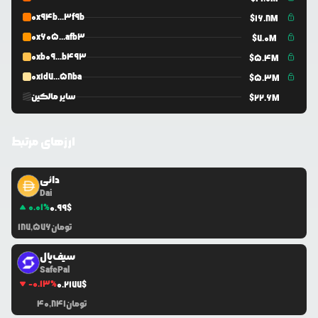
0x94b...3f9b
$
16.8M
0x605...afb3
$
7.0M
0xb09...b493
$
5.4M
0x1d7...58ba
$
5.3M
سایر مالکین
$
22.6M
ارزهای مرتبط
دائی
Dai
0.01
%
0.99
$
تومان
187,576
سیف‌پال
SafePal
-0.13
%
0.2177
$
تومان
40,841