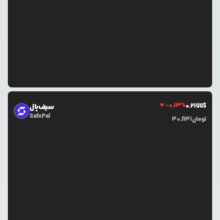
-0.13
%
0.2177
$
سیف‌پال
SafePal
تومان
40,841