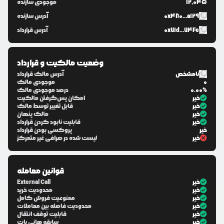
12,045
موجودی سازنده
0x480...a129
آدرس سازنده
0x71d...74Fe
آدرس قرارداد
وضعیت مالکیت و قرارداد
نامشخص
آدرس مالک قرارداد
0
موجودی مالک
0.00%
درصد موجودی مالک
خیر
امکان پس‌گرفتن مالکیت
خیر
قابل تغییر توسط مالک
خیر
مالک پنهان
خیر
قابلیت نابود کردن قرارداد
خیر
پروکسی بودن قرارداد
خیر
لیست شده در صرافی غیر متمرکز
قوانین معامله
خیر
External Call
خیر
محدودیت خرید
خیر
ممنوعیت فروش کامل
خیر
محدودیت فاصله بین معاملات
خیر
قابلیت توقف انتقال
خیر
سابقه هانی پات