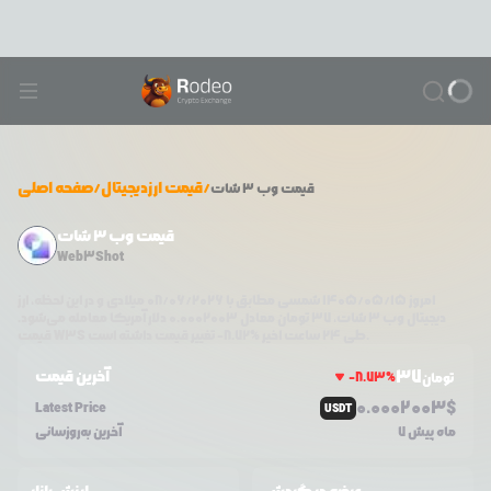
/
قیمت ارزدیجیتال
/
صفحه اصلی
قیمت
وب ۳ شات
قیمت وب ۳ شات
Web3Shot
امروز
۱۴۰۵/۰۵/۱۵
شمسی مطابق با
08/06/2026
میلادی و در این لحظه، ارز
دیجیتال
وب ۳ شات
،
37
تومان معادل
0.0002003
دلار آمریکا معامله می‌شود.
تغییر قیمت داشته است.
طی ۲۴ ساعت اخیر %
8.72
-
W3S
قیمت
37
آخرین قیمت
-8.73
%
تومان
0.0
002003
$
Latest Price
USDT
7 ماه پیش
آخرین به‌روزسانی