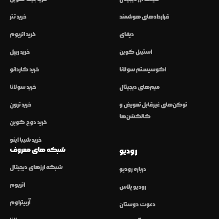
قراردادهای هوشمند
خرید تتر
دیفای
خرید اتریوم
استیبل کوین
خرید ریپل
اکوسیستم سولانا
خرید کاردانو
میم‌های دیجیتال
خرید سولانا
توکن‌های غیرقابل تعویض و
خرید ترون
کالکشن‌ها
خرید دوج کوین
خرید شیبا اینو
شبکه های معروف
رودیو
شبکه ارزهای دیجیتال
درباره رودیو
اتریوم
رودیو پلاس
آربیتراوم
دعوت دوستان