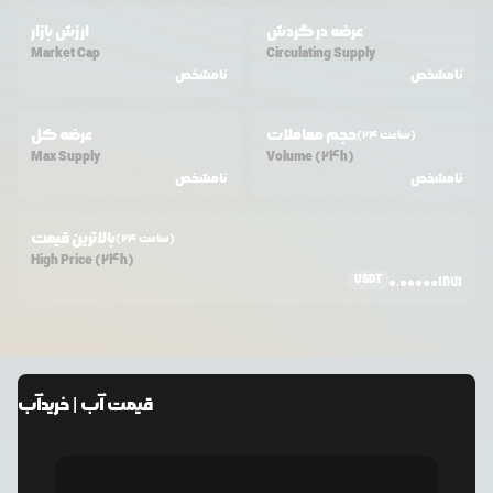
عرضه در گردش
ارزش بازار
Market Cap
Circulating Supply
نامشخص
نامشخص
حجم معاملات
عرضه کل
(24 ساعت)
Max Supply
Volume (24h)
نامشخص
نامشخص
بالاترین قیمت
(24 ساعت)
High Price (24h)
USDT
0.000001871
قیمت
آب
| خرید
آب