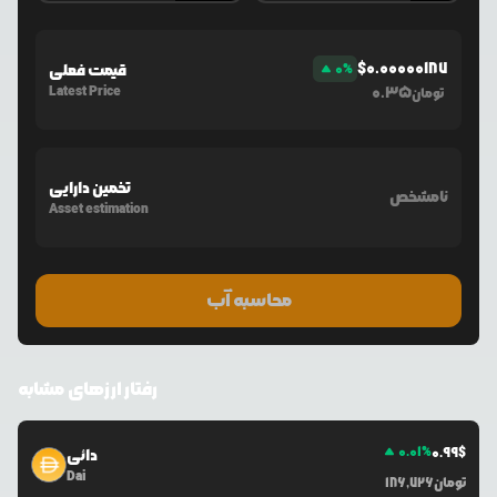
$
0.00000187
%
0
قیمت فعلی
Latest Price
0.35
تومان
تخمین دارایی
نامشخص
Asset estimation
محاسبه آب
رفتار ارزهای مشابه
0.01
%
0.99
$
دائی
Dai
تومان
186,726