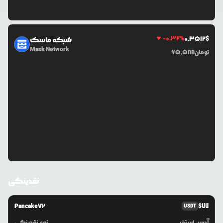
-0.32
%
0.3512
$
شبکه ماسک
Mask Network
تومان
65,588
نقدینگی
PancakeV2
$
77
USDT
آدرس استخر
نوع نقدینگی