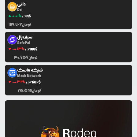
دائی
Dai
0.01
%
0.99
$
تومان
186,726
سیف‌پال
SafePal
-0.13
%
0.2177
$
تومان
40,656
شبکه ماسک
Mask Network
-0.32
%
0.3512
$
تومان
65,588