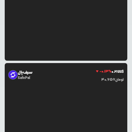
-0.13
%
0.2177
$
سیف‌پال
SafePal
تومان
40,656