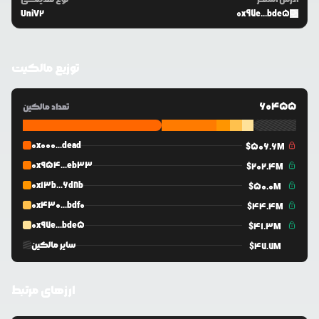
UniV2
0x97e...bde5
توزیع مالکیت
60455
تعداد مالکین
0x000...dead
$
506.6M
0x954...eb33
$
202.4M
0x13b...6d8b
$
50.0M
0x430...bdf0
$
44.4M
0x97e...bde5
$
41.3M
سایر مالکین
$
47.7M
ارزهای مرتبط