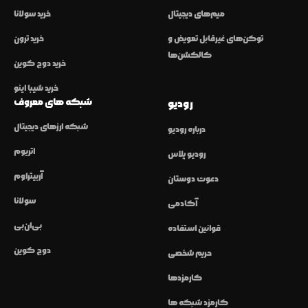
میم‌های دیجیتال
خرید سولانا
توکن‌های غیرقابل تعویض و
خرید ترون
کالکشن‌ها
خرید دوج کوین
خرید شیبا اینو
شبکه های معروف
رودیو
شبکه ارزهای دیجیتال
درباره رودیو
اتریوم
رودیو پلاس
آربیتراوم
دعوت دوستان
سولانا
آکادمی
بی‌ان‌بی
قوانین استفاده
دوج کوین
حریم شخصی
کارمزدها
کارمزد شبکه ها