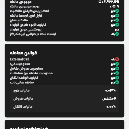
506,622,791
موجودی مالک
0.51%
درصد موجودی مالک
خیر
امکان پس‌گرفتن مالکیت
خیر
قابل تغییر توسط مالک
خیر
مالک پنهان
خیر
قابلیت نابود کردن قرارداد
خیر
پروکسی بودن قرارداد
بله
لیست شده در صرافی غیر متمرکز
قوانین معامله
بله
External Call
خیر
محدودیت خرید
خیر
ممنوعیت فروش کامل
خیر
محدودیت فاصله بین معاملات
خیر
قابلیت توقف انتقال
خیر
سابقه هانی پات
0.03%
مالیات خرید
نامشخص
مالیات فروش
0.00%
مالیات انتقال