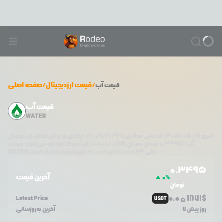
/
قیمت ارزدیجیتال
/
صفحه اصلی
قیمت
آب
قیمت آب
WATER
امروز
۱۴۰۵/۰۵/۱۸
شمسی مطابق با
08/09/2026
میلادی و در این لحظه، ارز دیجیتال
آب
،
0.3495
تومان معادل
0.000001871
دلار آمریکا معامله می‌شود. قیمت
تغییر قیمت داشته است.
طی ۲۴ ساعت اخیر %
0.00
+
WATER
0.3495
آخرین قیمت
0
%
تومان
0.0
1871
$
Latest Price
USDT
5
7 روز پیش
آخرین به‌روزسانی