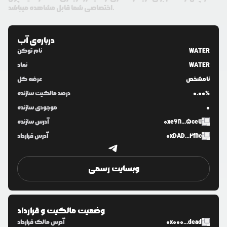
اختصاصی شما قابل مشاهده میباشد.
درباره‌ی
آب
WATER
نام توکن
WATER
نماد
نامشخص
عرضه کل
0.00%
درصد مالکیت سازنده
0
موجودی سازنده
0xe68...5ce7
آدرس سازنده
0xDAD...2f8c
آدرس قرارداد
وبسایت رسمی
وضعیت مالکیت و قرارداد
0x000...dead
آدرس مالک قرارداد