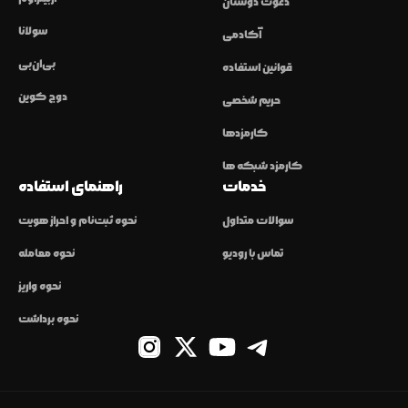
دعوت دوستان
سولانا
آکادمی
بی‌ان‌بی
قوانین استفاده
دوج کوین
حریم شخصی
کارمزدها
کارمزد شبکه ها
خدمات
راهنمای استفاده
سوالات متداول
نحوه ثبت‌نام و احراز هویت
تماس با رودیو
نحوه معامله
نحوه واریز
نحوه برداشت