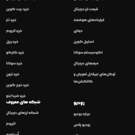
قیمت ارز دیجیتال
خرید بیت کوین
قراردادهای هوشمند
خرید تتر
دیفای
خرید اتریوم
استیبل کوین
خرید ریپل
اکوسیستم سولانا
خرید کاردانو
میم‌های دیجیتال
خرید سولانا
توکن‌های غیرقابل تعویض و
خرید ترون
کالکشن‌ها
خرید دوج کوین
خرید شیبا اینو
شبکه های معروف
رودیو
شبکه ارزهای دیجیتال
درباره رودیو
اتریوم
رودیو پلاس
آربیتراوم