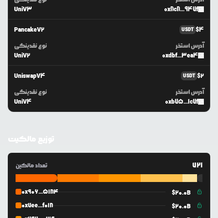
UniV3
0x8c8...947f
PancakeV2
$
4
USDT
آدرس استخر
نوع نقدینگی
UniV2
0xdbf...3ea4
UniswapV4
$
2
USDT
آدرس استخر
نوع نقدینگی
UniV4
0xb75...1c7f
توزیع مالکیت
721
تعداد مالکین
0x906...5184
$
20.0B
0x7ee...f018
$
20.0B