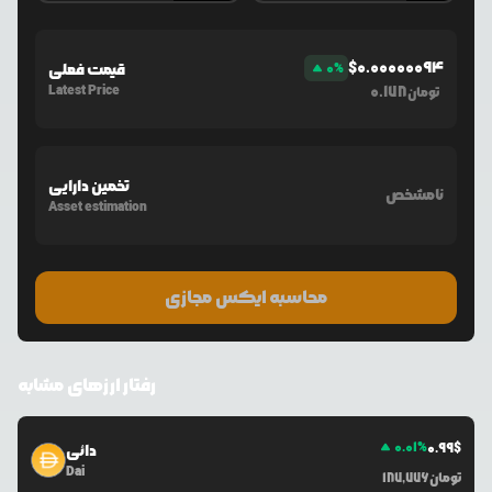
$
0.00000094
%
0
قیمت فعلی
Latest Price
0.178
تومان
تخمین دارایی
نامشخص
Asset estimation
محاسبه ایکس مجازی
رفتار ارزهای مشابه
0.01
%
0.99
$
دائی
Dai
تومان
187,776