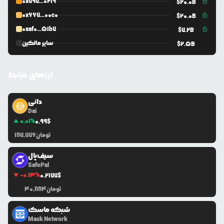
0x797...0219
$
20.0B
0x667...00c0
$
20.0B
0xaf0...51b7
$
7.2B
سایر مالکین
$
2.5B
ارزهای مرتبط
دائی
Dai
0.01
%
0.99
$
تومان
187,776
سیف‌پال
SafePal
-0.13
%
0.2177
$
تومان
40,884
شبکه ماسک
Mask Network