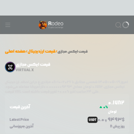
/
قیمت ارزدیجیتال
/
صفحه اصلی
قیمت
ایکس مجازی
قیمت ایکس مجازی
VIRTUAL X
امروز
۱۴۰۵/۰۵/۱۹
شمسی مطابق با
08/10/2026
میلادی و در این لحظه، ارز دیجیتال
ایکس مجازی
،
0.1782
تومان معادل
0.0000009493
دلار آمریکا معامله می‌شود.
تغییر قیمت داشته است.
طی ۲۴ ساعت اخیر %
0.00
+
VRL
قیمت
0.1782
آخرین قیمت
0
%
تومان
0.0
9493
$
Latest Price
USDT
6
8 روز پیش
آخرین به‌روزسانی