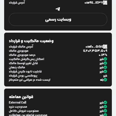
0xa97...1E36
آدرس قرارداد
وبسایت رسمی
وضعیت مالکیت و قرارداد
0xaf0...51b7
آدرس مالک قرارداد
7,202,454,509
موجودی مالک
0.14%
درصد موجودی مالک
خیر
امکان پس‌گرفتن مالکیت
خیر
قابل تغییر توسط مالک
خیر
مالک پنهان
خیر
قابلیت نابود کردن قرارداد
خیر
پروکسی بودن قرارداد
بله
لیست شده در صرافی غیر متمرکز
قوانین معامله
خیر
External Call
خیر
محدودیت خرید
خیر
ممنوعیت فروش کامل
خیر
محدودیت فاصله بین معاملات