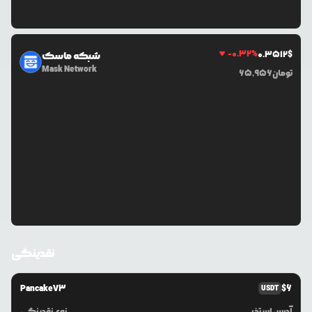
-0.32
%
0.3512
$
شبکه ماسک
Mask Network
تومان
65,956
نقدینگی
PancakeV3
$
6
USDT
آدرس استخر
نوع نقدینگی