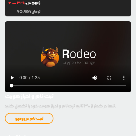
-0.32
%
0.3512
$
تومان
65,956
ثبت نام و احراز هویت
تنها در کمتر از 30 ثانیه ثبت‌نام و احراز هویت خود را تکمیل کنید.
ثبت نام در رودیو