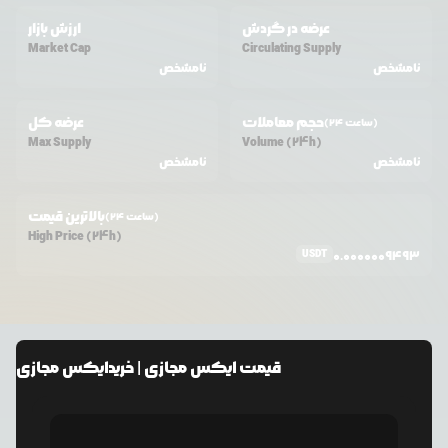
عرضه در گردش
ارزش بازار
Market Cap
Circulating Supply
نامشخص
نامشخص
حجم معاملات
عرضه کل
(24 ساعت)
Max Supply
Volume (24h)
نامشخص
نامشخص
بالاترین قیمت
(24 ساعت)
High Price (24h)
USDT
0.0000009493
قیمت
ایکس مجازی
| خرید
ایکس مجازی