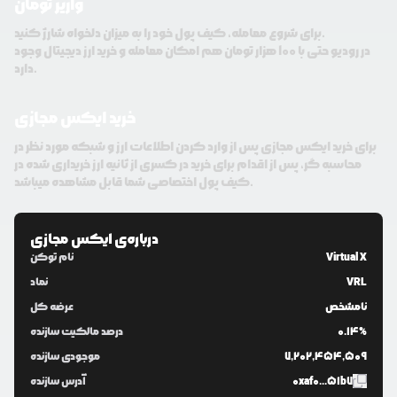
واریز تومان
برای شروع معامله، کیف پول خود را به میزان دلخواه شارژ کنید.
در رودیو حتی با 100 هزار تومان هم امکان معامله و خرید ارز دیجیتال وجود
دارد.
خرید ایکس مجازی
برای خرید ایکس مجازی پس از وارد کردن اطلاعات ارز و شبکه مورد نظر در
محاسبه گر، پس از اقدام برای خرید در کسری از ثانیه ارز خریداری شده در
کیف پول اختصاصی شما قابل مشاهده میباشد.
درباره‌ی
ایکس مجازی
Virtual X
نام توکن
VRL
نماد
نامشخص
عرضه کل
0.14%
درصد مالکیت سازنده
7,202,454,509
موجودی سازنده
0xaf0...51b7
آدرس سازنده