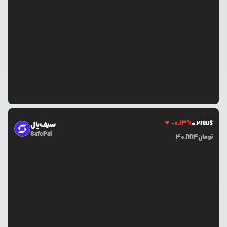
-0.13
%
0.2177
$
سیف‌پال
SafePal
تومان
40,884