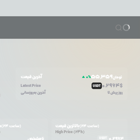
55,359
آخرین قیمت
0
%
تومان
0.2964
$
Latest Price
USDT
7 روز پیش
آخرین به‌روزسانی
ا
بالاترین قیمت
ح
(24 ساعت)
(24 ساعت)
)
High Price (24h)
0.2964
نامشخص
USDT