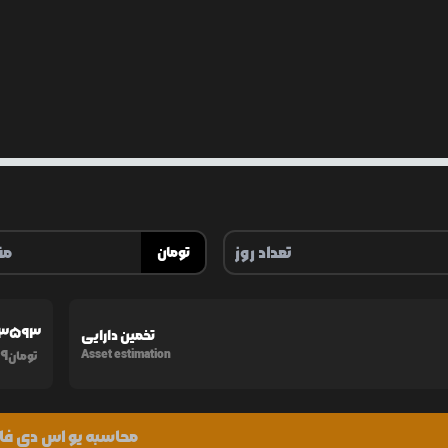
تومان
43593
تخمین دارایی
9
Asset estimation
تومان
محاسبه یو اس دی فا