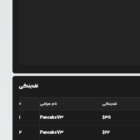
نقدینگی
نقدینگی
نام صرافی
#
1
PancakeV3
$
48
2
PancakeV3
$
22