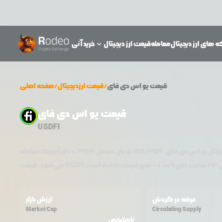
 های ارز دیجیتال
معامله
قیمت ارز دیجیتال
خرید آنی
قیمت
یو اس دی فای
/
قیمت ارزدیجیتال
/
صفحه اصلی
قیمت یو اس دی فای
USDFI
جیتال
یو اس دی فای
،
55,359
تومان معادل
0.2964
دلار آمریکا معامله
اخیر %
0.00
+
USDFI
می‌شود. قیمت
عرضه در گردش
ارزش بازار
Market Cap
Circulating Supply
نامشخص