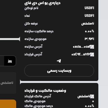
درباره‌ی
یو اس دی فای
USDFI
نام توکن
USDFI
نماد
نامشخص
عرضه کل
0.00%
درصد مالکیت سازنده
3,941
موجودی سازنده
0xc1a...0caf
آدرس سازنده
0xC9f...a6f2
آدرس قرارداد
روز
وبسایت رسمی
نامشخص
وضعیت مالکیت و قرارداد
نامشخص
آدرس مالک قرارداد
0
موجودی مالک
0.00%
درصد موجودی مالک