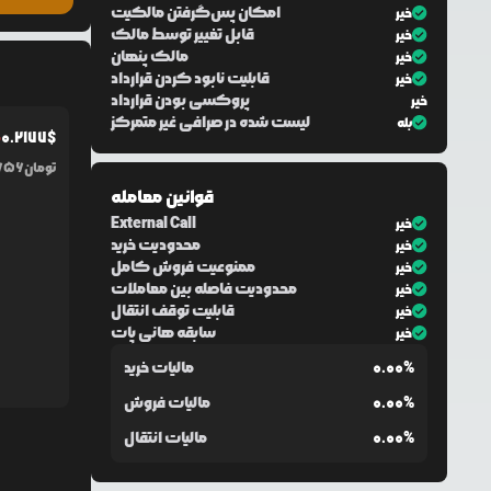
امکان پس‌گرفتن مالکیت
خیر
قابل تغییر توسط مالک
خیر
مالک پنهان
خیر
قابلیت نابود کردن قرارداد
خیر
پروکسی بودن قرارداد
خیر
لیست شده در صرافی غیر متمرکز
بله
0.2177
$
%
تومان
656
قوانین معامله
External Call
خیر
محدودیت خرید
خیر
ممنوعیت فروش کامل
خیر
محدودیت فاصله بین معاملات
خیر
قابلیت توقف انتقال
خیر
سابقه هانی پات
خیر
0.00%
مالیات خرید
0.00%
مالیات فروش
0.00%
مالیات انتقال