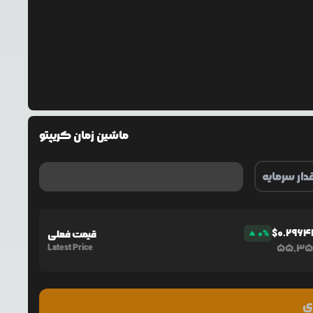
ماشین زمان کریپتو
$
0.296
%
0
قیمت فعلی
Latest Price
55,35
ی