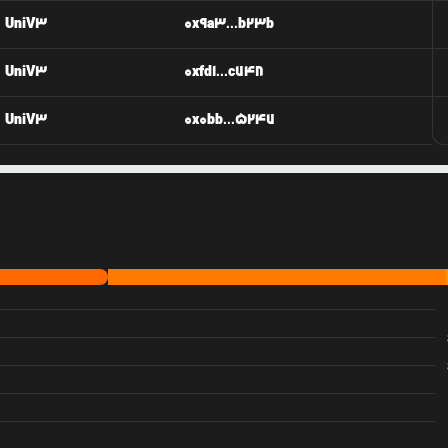
UniV3
0x9a3...b23b
UniV3
0xfd1...c748
UniV3
0x0bb...5247