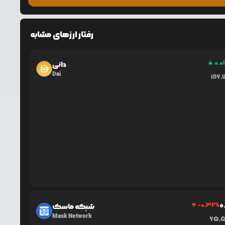
رفتار ارزهای مشابه
0.0
دائی
Dai
186,
0
-0.32
%
شبکه ماسک
Mask Network
65,