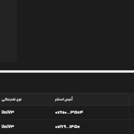
آدرس استخر
نوع نقدینگی
UniV3
0x6a0...35e4
UniV3
0x169...145e