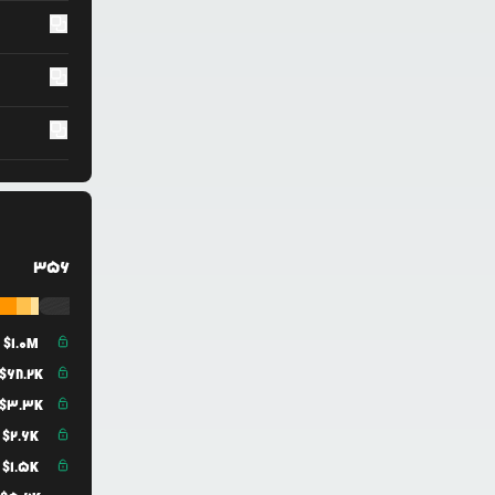
356
$
1.0M
$
68.2K
$
3.3K
$
2.6K
$
1.5K