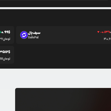
0.99
$
%
-0.13
%
سیف‌پال
SafePal
40,
تومان
26
.3512
$
تومان
88