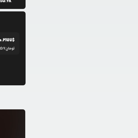
$
5.6K
0.2177
$
تومان
656