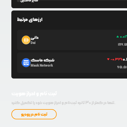
سایر مالکین
ارزهای مرتبط
0.01
دائی
Dai
186,7
0
-0.32
%
شبکه ماسک
Mask Network
65,5
ثبت نام و احراز هویت
تنها در کمتر از 30 ثانیه ثبت‌نام و احراز هویت خود را تکمیل کنید.
ثبت نام در رودیو