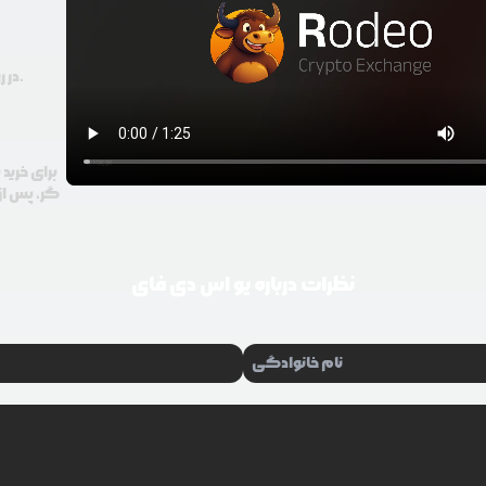
در رودیو حتی با 100 هزار تومان هم امکان معامله و خرید ارز دیجیتال وجود دارد.
برای خرید
گر، پس از 
نظرات درباره
یو اس دی فای