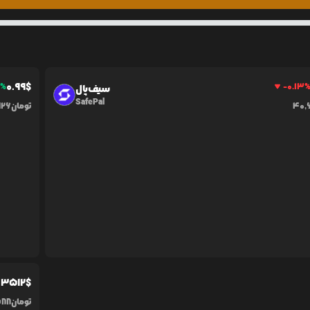
0.99
$
1
%
-0.13
سیف‌پال
SafePal
40,
تومان
726
.3512
$
تومان
588