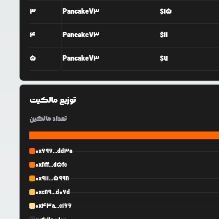
3
PancakeV3
$
15
4
PancakeV3
$
11
5
PancakeV3
$
7
توزیع مالکیت
تعداد مالکین
0x696...dd3a
0x8ff...d5fc
0x911...5998
0xc89...d06d
0x43a...c166