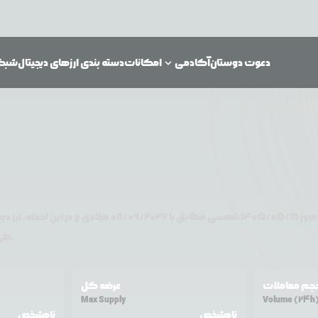
دعوت دوستان
آکادمی
امکانات
دسته بندی ارزهای دیجیتال
شبکه‌
مروز
۱۴۰۵/۰۵/۱۸
شمسی مطابق با
08/09/2026
میلادی و در این لحظه، ارز دی
تغییر قیمت داشته است.
طی ۲۴ ساعت 
جم معاملات
عرضه کل
Max Supply
Volume (24h
نامشخص
نامشخص