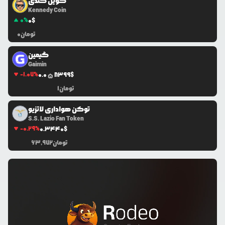
کوین کندی
Kennedy Coin
0
%
0
$
تومان
0
گیمین
Gaimin
-1.07
%
0.0
8399
$
5
تومان
1
توکن هواداری لاتزیو
S.S. Lazio Fan Token
-0.29
%
0.3440
$
تومان
63,972