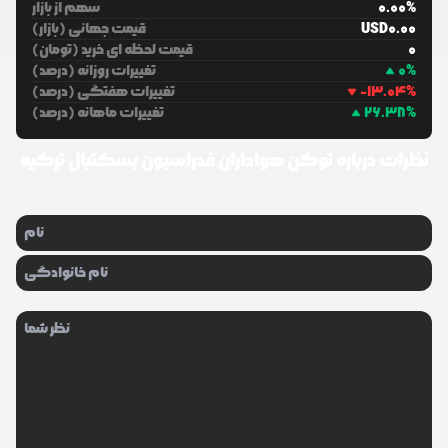
%
0.00
سهم از بازار
0.00
USD
قیمت جهانی (بازار)
0
قیمت لحظه ای خرید (تومان)
%
0
تغییرات روزانه (درصد)
%
-13.04
تغییرات هفتگی (درصد)
%
26.38
تغییرات ماهانه (درصد)
نظرات درباره
توکن هواداران فدراسیون بسکتبال ترکیه