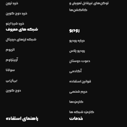
توکن‌های غیرقابل تعویض و
خرید ترون
کالکشن‌ها
خرید دوج کوین
خرید شیبا اینو
شبکه های معروف
رودیو
شبکه ارزهای دیجیتال
درباره رودیو
اتریوم
رودیو پلاس
آربیتراوم
دعوت دوستان
سولانا
آکادمی
بی‌ان‌بی
قوانین استفاده
دوج کوین
حریم شخصی
کارمزدها
کارمزد شبکه ها
خدمات
راهنمای استفاده