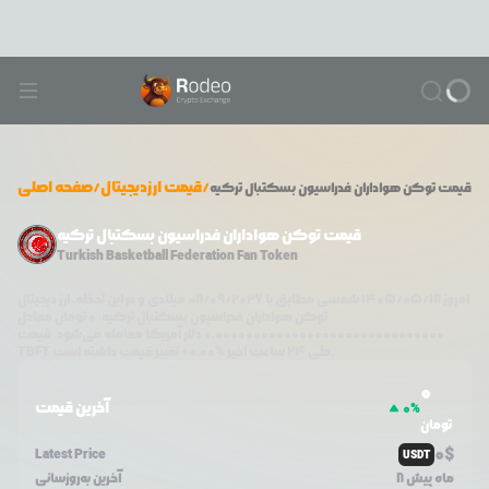
/
قیمت ارزدیجیتال
/
صفحه اصلی
قیمت
توکن هواداران فدراسیون بسکتبال ترکیه
قیمت توکن هواداران فدراسیون بسکتبال ترکیه
Turkish Basketball Federation Fan Token
امروز
۱۴۰۵/۰۵/۱۸
شمسی مطابق با
08/09/2026
میلادی و در این لحظه، ارز دیجیتال
توکن هواداران فدراسیون بسکتبال ترکیه
،
0
تومان معادل
0.000000000000000000000000000000
دلار آمریکا معامله می‌شود. قیمت
تغییر قیمت داشته است.
طی ۲۴ ساعت اخیر %
0.00
+
TBFT
0
آخرین قیمت
0
%
تومان
0
$
Latest Price
USDT
8 ماه پیش
آخرین به‌روزسانی