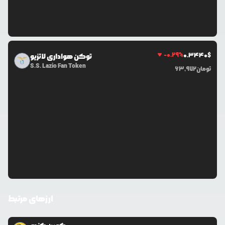
-0.29
%
0.3440
$
توکن هواداری لاتزیو
S.S. Lazio Fan Token
تومان
63,972
ارزهای مرتبط