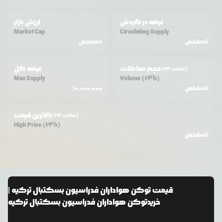
عرضه در گردش
ارزش بازار
Market Cap
Circulating Supply
نامشخص
نامشخص
حجم معاملات
عرضه کل
(24 ساعت)
Max Supply
Volume (24h)
نامشخص
10,000,000
بالاترین قیمت
(24 ساعت)
High Price (24h)
نامشخص
قیمت
توکن هواداران فدراسیون بسکتبال ترکیه
|
خرید
توکن هواداران فدراسیون بسکتبال ترکیه