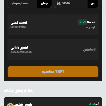
روز
تومان
$
0.00
%
0
قیمت فعلی
Latest Price
0
تومان
تخمین دارایی
نامشخص
Asset estimation
محاسبه TBFT
رفتار ارزهای مشابه
0
%
0
$
کوین کندی