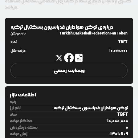
کسری از ثانیه ارز خریداری شده در کیف پول اختصاصی شما قابل مشاهده
میباشد.
درباره‌ی
توکن هواداران فدراسیون بسکتبال ترکیه
Turkish Basketball Federation Fan Token
نام توکن
TBFT
نماد
10,000,000
عرضه کل
وبسایت رسمی
اطلاعات بازار
رتبه
توکن هواداران فدراسیون بسکتبال ترکیه
نام ارز
TBFT
نماد
10,000,000
حداکثر عرضه
0
سکه درگردش
9
/
8
/
1401
زمان عرضه