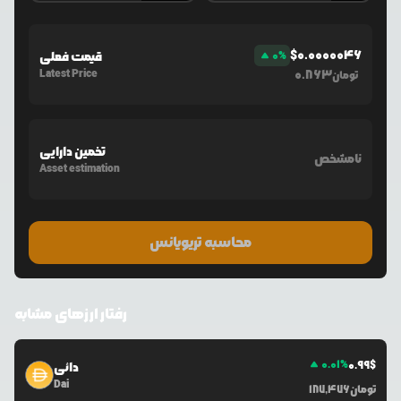
$
0.0000046
%
0
قیمت فعلی
Latest Price
0.863
تومان
تخمین دارایی
نامشخص
Asset estimation
محاسبه تریویانس
رفتار ارزهای مشابه
0.01
%
0.99
$
دائی
Dai
تومان
187,476