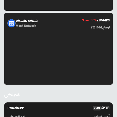
-0.32
%
0.3512
$
شبکه ماسک
Mask Network
تومان
65,851
نقدینگی
PancakeV2
$
479
USDT
آدرس استخر
نوع نقدینگی