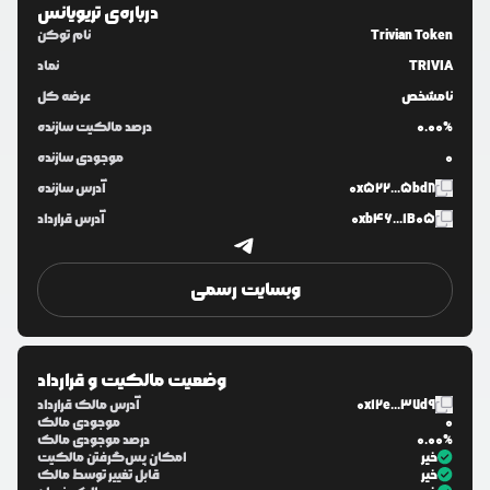
درباره‌ی
تریویانس
Trivian Token
نام توکن
TRIVIA
نماد
نامشخص
عرضه کل
0.00%
درصد مالکیت سازنده
0
موجودی سازنده
0x522...5bd8
آدرس سازنده
0xb46...1B05
آدرس قرارداد
وبسایت رسمی
وضعیت مالکیت و قرارداد
0x12e...37d9
آدرس مالک قرارداد
0
موجودی مالک
0.00%
درصد موجودی مالک
خیر
امکان پس‌گرفتن مالکیت
خیر
قابل تغییر توسط مالک