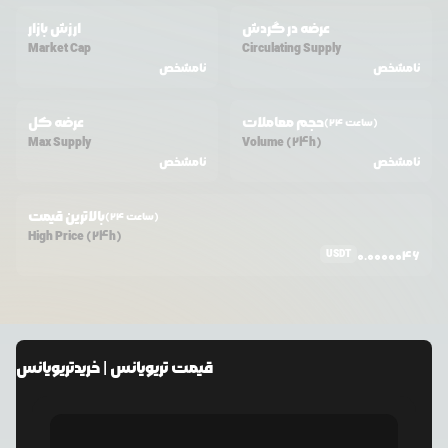
عرضه در گردش
ارزش بازار
Market Cap
Circulating Supply
نامشخص
نامشخص
حجم معاملات
عرضه کل
(24 ساعت)
Max Supply
Volume (24h)
نامشخص
نامشخص
بالاترین قیمت
(24 ساعت)
High Price (24h)
USDT
0.0000046
قیمت
تریویانس
| خرید
تریویانس