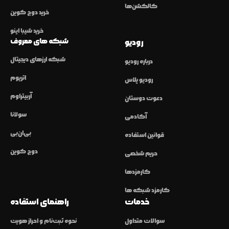
کالکشن‌ها
خرید دوج کوین
خرید شیبا اینو
شبکه های معروف
رودیو
شبکه ارزهای دیجیتال
درباره رودیو
اتریوم
رودیو پلاس
آربیتراوم
دعوت دوستان
سولانا
آکادمی
بی‌ان‌بی
قوانین استفاده
دوج کوین
حریم شخصی
کارمزدها
کارمزد شبکه ها
خدمات
راهنمای استفاده
سوالات متداول
نحوه ثبت‌نام و احراز هویت