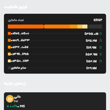
توزیع مالکیت
7872
تعداد مالکین
0x8e7...e50c
$
385.0M
0xcc9...de33
$
271.2M
0x132...c0b7
$
79.9M
0x498...89cb
$
54.9M
0x45c...1184
$
52.1M
سایر مالکین
$
69.7M
ارزهای مرتبط
دائی
Dai
0.01
%
0.99
$