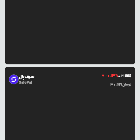
-0.13
%
0.2177
$
سیف‌پال
SafePal
تومان
40,819