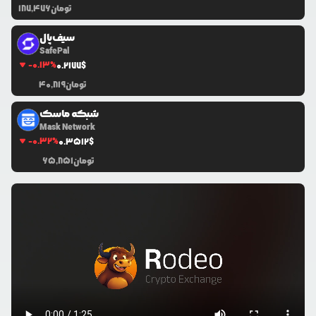
تومان
187,476
سیف‌پال
SafePal
-0.13
%
0.2177
$
تومان
40,819
شبکه ماسک
Mask Network
-0.32
%
0.3512
$
تومان
65,851