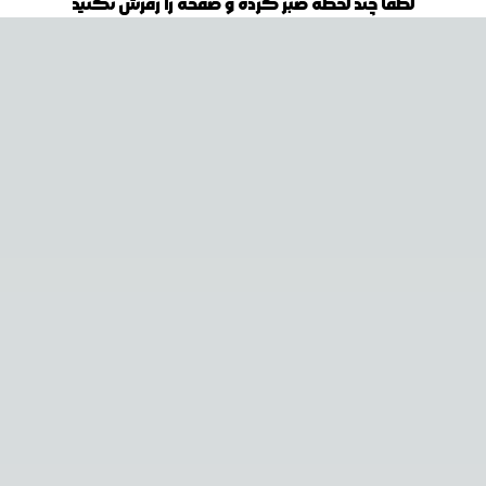
لطفا چند لحظه صبر کرده و صفحه را رفرش نکنید