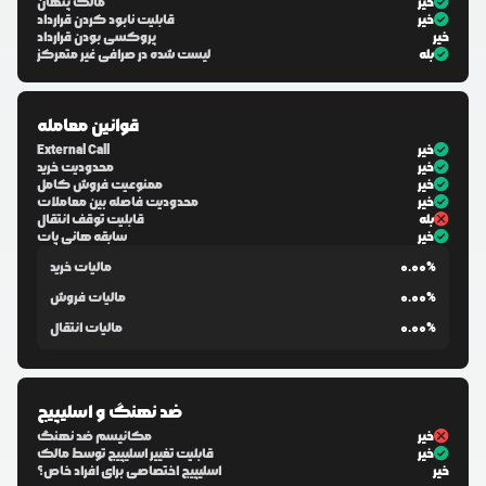
خیر
مالک پنهان
خیر
قابلیت نابود کردن قرارداد
خیر
پروکسی بودن قرارداد
بله
لیست شده در صرافی غیر متمرکز
قوانین معامله
خیر
External Call
خیر
محدودیت خرید
خیر
ممنوعیت فروش کامل
خیر
محدودیت فاصله بین معاملات
بله
قابلیت توقف انتقال
خیر
سابقه هانی پات
0.00%
مالیات خرید
0.00%
مالیات فروش
0.00%
مالیات انتقال
ضد نهنگ و اسلیپیج
خیر
مکانیسم ضد نهنگ
خیر
قابلیت تغییر اسلیپیج توسط مالک
خیر
اسلیپیج اختصاصی برای افراد خاص؟