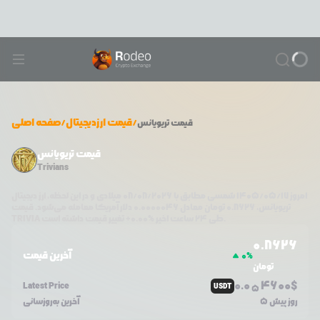
/
قیمت ارزدیجیتال
/
صفحه اصلی
قیمت
تریویانس
قیمت تریویانس
Trivians
امروز
۱۴۰۵/۰۵/۱۷
شمسی مطابق با
08/08/2026
میلادی و در این لحظه، ارز دیجیتال
تریویانس
،
0.8626
تومان معادل
0.0000046
دلار آمریکا معامله می‌شود. قیمت
تغییر قیمت داشته است.
طی ۲۴ ساعت اخیر %
0.00
+
TRIVIA
0.8626
آخرین قیمت
0
%
تومان
0.0
4600
$
Latest Price
USDT
5
5 روز پیش
آخرین به‌روزسانی