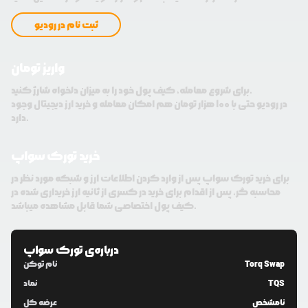
ثبت نام در رودیو
واریز تومان
برای شروع معامله، کیف پول خود را به میزان دلخواه شارژ کنید.
در رودیو حتی با 100 هزار تومان هم امکان معامله و خرید ارز دیجیتال وجود
دارد.
خرید تورک سواپ
برای خرید تورک سواپ پس از وارد کردن اطلاعات ارز و شبکه مورد نظر در
محاسبه گر، پس از اقدام برای خرید در کسری از ثانیه ارز خریداری شده در
کیف پول اختصاصی شما قابل مشاهده میباشد.
درباره‌ی
تورک سواپ
Torq Swap
نام توکن
TQS
نماد
نامشخص
عرضه کل