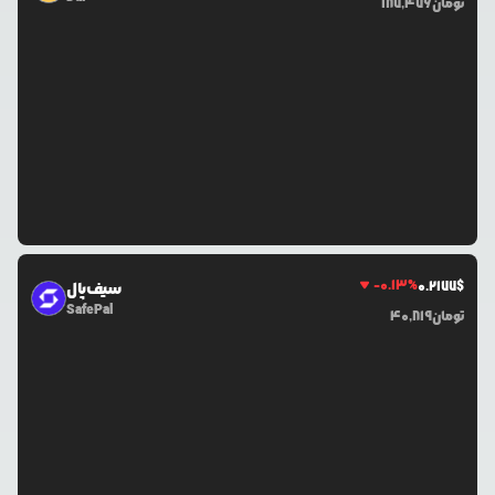
تومان
187,476
-0.13
%
0.2177
$
سیف‌پال
SafePal
تومان
40,819