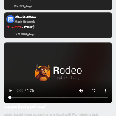
تومان
40,819
شبکه ماسک
Mask Network
-0.32
%
0.3512
$
تومان
65,851
ثبت نام و احراز هویت
تنها در کمتر از 30 ثانیه ثبت‌نام و احراز هویت خود را تکمیل کنید.