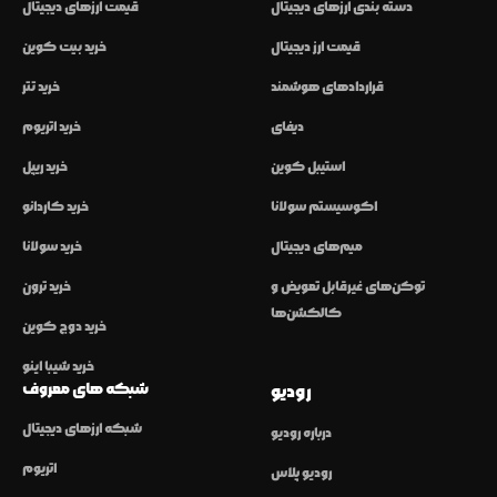
دسته بندی ارزهای دیجیتال
قیمت ارزهای دیجیتال
قیمت ارز دیجیتال
خرید بیت کوین
قراردادهای هوشمند
خرید تتر
دیفای
خرید اتریوم
استیبل کوین
خرید ریپل
اکوسیستم سولانا
خرید کاردانو
میم‌های دیجیتال
خرید سولانا
توکن‌های غیرقابل تعویض و
خرید ترون
کالکشن‌ها
خرید دوج کوین
خرید شیبا اینو
شبکه های معروف
رودیو
شبکه ارزهای دیجیتال
درباره رودیو
اتریوم
رودیو پلاس