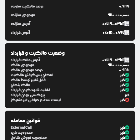
0.98%
درصد مالکیت سازنده
980,000,000
موجودی سازنده
0x719...a3b8
آدرس سازنده
0x01D...0A97
آدرس قرارداد
وضعیت مالکیت و قرارداد
0x719...a3b8
آدرس مالک قرارداد
980,000,000
موجودی مالک
0.98%
درصد موجودی مالک
خیر
امکان پس‌گرفتن مالکیت
خیر
قابل تغییر توسط مالک
خیر
مالک پنهان
خیر
قابلیت نابود کردن قرارداد
خیر
پروکسی بودن قرارداد
خیر
لیست شده در صرافی غیر متمرکز
قوانین معامله
خیر
External Call
خیر
محدودیت خرید
خیر
ممنوعیت فروش کامل