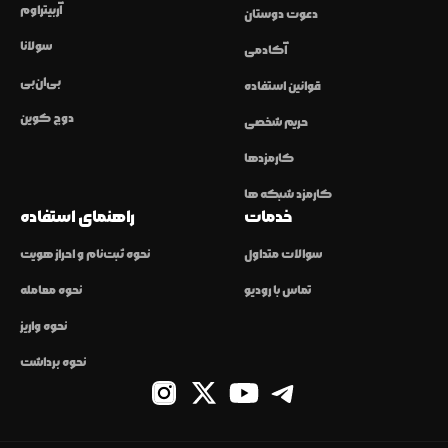
آربیتراوم
دعوت دوستان
سولانا
آکادمی
بی‌ان‌بی
قوانین استفاده
دوج کوین
حریم شخصی
کارمزدها
کارمزد شبکه ها
خدمات
راهنمای استفاده
سوالات متداول
نحوه ثبت‌نام و احراز هویت
تماس با رودیو
نحوه معامله
نحوه واریز
نحوه برداشت