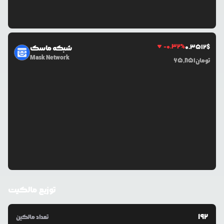
-0.32
%
0.3512
$
شبکه ماسک
Mask Network
تومان
65,851
توزیع مالکیت
192
تعداد مالکین