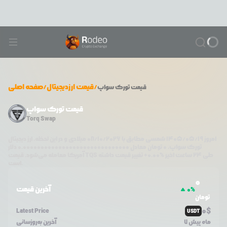
/
قیمت ارزدیجیتال
/
صفحه اصلی
قیمت
تورک سواپ
قیمت تورک سواپ
Torq Swap
امروز
۱۴۰۵/۰۵/۱۹
شمسی مطابق با
08/10/2026
میلادی و در این لحظه، ارز دیجیتال
تورک سواپ
،
0
تومان معادل
0.000000000000000000000000000000
دلار
طی ۲۴ ساعت اخیر %
0.00
+
تغییر قیمت داشته
TQS
آمریکا معامله می‌شود. قیمت
است.
0
آخرین قیمت
0
%
تومان
0
$
Latest Price
USDT
7 ماه پیش
آخرین به‌روزسانی