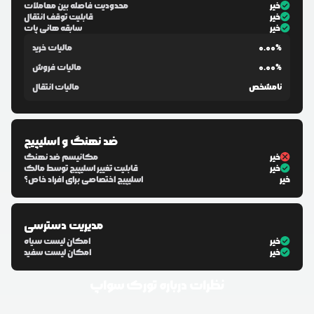
خیر
محدودیت فاصله بین معاملات
خیر
قابلیت توقف انتقال
خیر
سابقه هانی پات
0.00%
مالیات خرید
0.00%
مالیات فروش
نامشخص
مالیات انتقال
ضد نهنگ و اسلیپیج
خیر
مکانیسم ضد نهنگ
خیر
قابلیت تغییر اسلیپیج توسط مالک
خیر
اسلیپیج اختصاصی برای افراد خاص؟
مدیریت دسترسی
خیر
امکان لیست سیاه
خیر
امکان لیست سفید
نظرات درباره
تورک سواپ