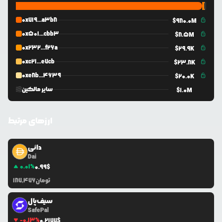
0x719...a3b8
$
980.0M
0x501...cbb3
$
8.5M
0x232...f26a
$
29.9K
0xc21...e7cb
$
23.8K
0xe8b...4639
$
20.0K
سایر مالکین
$
1.0M
ارزهای مرتبط
دائی
Dai
0.01
%
0.99
$
تومان
187,476
سیف‌پال
SafePal
-0.13
%
0.2177
$