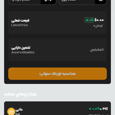
$
0.00
%
0
قیمت فعلی
Latest Price
0
تومان
تخمین دارایی
نامشخص
Asset estimation
محاسبه تورک سواپ
رفتار ارزهای مشابه
0.01
%
0.99
$
دائی
Dai