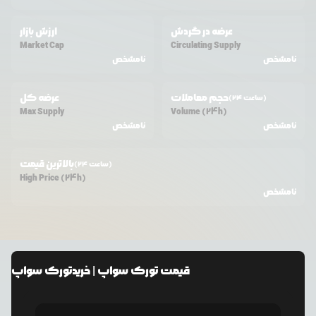
عرضه در گردش
ارزش بازار
Market Cap
Circulating Supply
نامشخص
نامشخص
حجم معاملات
عرضه کل
(24 ساعت)
Max Supply
Volume (24h)
نامشخص
نامشخص
بالاترین قیمت
(24 ساعت)
High Price (24h)
نامشخص
قیمت
تورک سواپ
| خرید
تورک سواپ