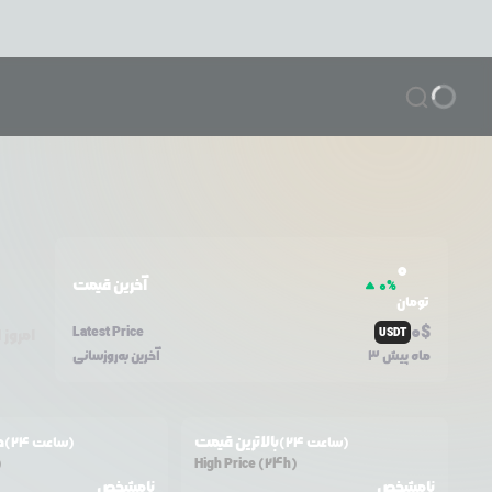
0
آخرین قیمت
0
%
تومان
0
$
Latest Price
USDT
امروز
۷
3 ماه پیش
آخرین به‌روزسانی
بالاترین قیمت
ح
(24 ساعت)
(24 ساعت)
)
High Price (24h)
نامشخص
نامشخص