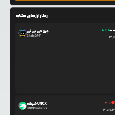
رفتار ارزهای مشابه
0.
1.1
%
چین جی پی تی
ChainGPT
3,
-1.91
شبکه UNCX
UNCX Network
4,017,