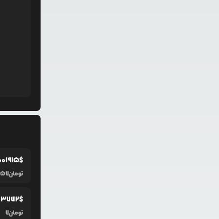
0
01915
$
تومان
57
03772
$
تومان
7