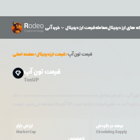
 های ارز دیجیتال
معامله
قیمت ارز دیجیتال
خرید آنی
قیمت
تون آپ
/
قیمت ارزدیجیتال
/
صفحه اصلی
قیمت تون آپ
TonUP
تون آپ
،
0
تومان معادل
0.000000000000000000000000000000
دلار
0.00
+
UP
آمریکا معامله می‌شود. قیمت
عرضه در گردش
ارزش بازار
Market Cap
Circulating Supply
نامشخص