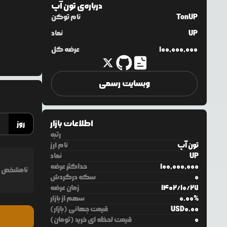
درباره‌ی
تون آپ
TonUP
نام توکن
UP
نماد
100,000,000
عرضه کل
وبسایت رسمی
اطلاعات بازار
روز
رتبه
تون آپ
نام ارز
UP
نماد
100,000,000
حداکثر عرضه
نامشخص
0
سکه درگردش
27
/
10
/
1402
زمان عرضه
%
0.00
سهم از بازار
0.00
USD
قیمت جهانی (بازار)
0
قیمت لحظه ای خرید (تومان)