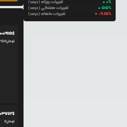
%
0
تغییرات روزانه (درصد)
%
55
تغییرات هفتگی (درصد)
%
-9.15
تغییرات ماهانه (درصد)
0
01915
$
تومان
357
03772
$
تومان
7