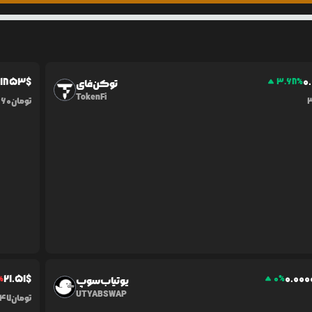
0
1853
$
0.
3.68
%
توکن‌فای
TokenFi
تومان
460
21.51
$
0.0
00
%
0
%
یوتیاب‌سوپ
UTYABSWAP
تومان
347