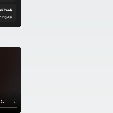
07600
$
تومان
,419