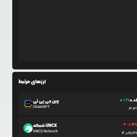
ارزهای مرتبط
0.0
1.1
%
چین جی پی تی
ChainGPT
3,4
-1.91
شبکه UNCX
UNCX Network
4,017,3