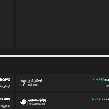
1853
$
0.
3.68
%
توکن‌فای
TokenFi
3
تومان
60
21.51
$
0.0
00
%
0
%
یوتیاب‌سوپ
UTYABSWAP
تومان
47