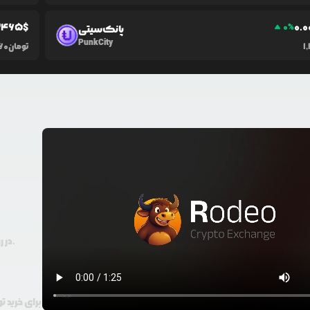
2465
$
0.0
0
%
پانک‌سیتی
PunkCity
1
تومان
60
در رودیو حتی با 100 هزار تومان هم امکان معامله و خرید ارز دیجیتال وجود دارد.
برای خرید 