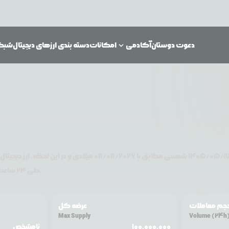
دعوت دوستان
آکادمی
امکانات
دسته بندی ارزهای دیجیتال
شبکه‌
۱۴۰۵/۰۵/۱
شمسی مطابق با
08/08/2026
میلادی و در این لحظه، ارز دیجیتال
تغییر قیمت داشته است.
طی ۲۴ ساعت اخیر %
جم معاملات
عرضه کل
Max Supply
Volume (24h
100,000,000
نامشخص