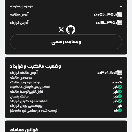
0
موجودی سازنده
0x05b...457a
آدرس سازنده
0x171...365a
آدرس قرارداد
وبسایت رسمی
وضعیت مالکیت و قرارداد
0x30f...fbc8
آدرس مالک قرارداد
0
موجودی مالک
0.00%
درصد موجودی مالک
خیر
امکان پس‌گرفتن مالکیت
خیر
قابل تغییر توسط مالک
خیر
مالک پنهان
خیر
قابلیت نابود کردن قرارداد
خیر
پروکسی بودن قرارداد
بله
لیست شده در صرافی غیر متمرکز
قوانین معامله