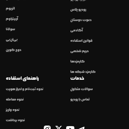
اتریوم
رودیو پلاس
آربیتراوم
دعوت دوستان
سولانا
آکادمی
بی‌ان‌بی
قوانین استفاده
دوج کوین
حریم شخصی
کارمزدها
کارمزد شبکه ها
خدمات
راهنمای استفاده
سوالات متداول
نحوه ثبت‌نام و احراز هویت
تماس با رودیو
نحوه معامله
نحوه واریز
نحوه برداشت