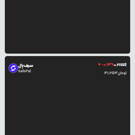
-0.13
%
0.2177
$
سیف‌پال
SafePal
تومان
41,254