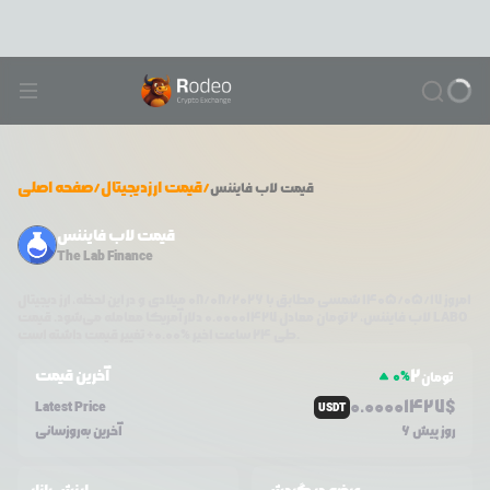
/
قیمت ارزدیجیتال
/
صفحه اصلی
قیمت
لاب فایننس
قیمت لاب فایننس
The Lab Finance
امروز
۱۴۰۵/۰۵/۱۷
شمسی مطابق با
08/08/2026
میلادی و در این لحظه، ارز دیجیتال
LABO
دلار آمریکا معامله می‌شود. قیمت
لاب فایننس
،
2
تومان معادل
0.00001427
تغییر قیمت داشته است.
طی ۲۴ ساعت اخیر %
0.00
+
2
آخرین قیمت
0
%
تومان
0.0
0001427
$
Latest Price
USDT
6 روز پیش
آخرین به‌روزسانی