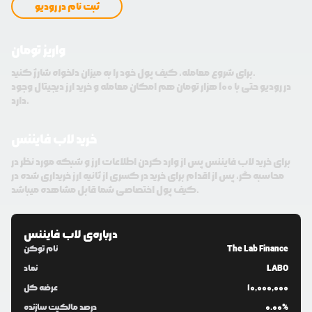
ثبت نام در رودیو
واریز تومان
برای شروع معامله، کیف پول خود را به میزان دلخواه شارژ کنید.
در رودیو حتی با 100 هزار تومان هم امکان معامله و خرید ارز دیجیتال وجود
دارد.
خرید لاب فایننس
برای خرید لاب فایننس پس از وارد کردن اطلاعات ارز و شبکه مورد نظر در
محاسبه گر، پس از اقدام برای خرید در کسری از ثانیه ارز خریداری شده در
کیف پول اختصاصی شما قابل مشاهده میباشد.
درباره‌ی
لاب فایننس
The Lab Finance
نام توکن
LABO
نماد
10,000,000
عرضه کل
0.00%
درصد مالکیت سازنده