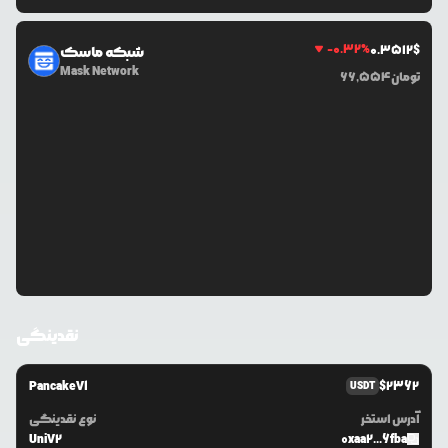
-0.32
%
0.3512
$
شبکه ماسک
Mask Network
تومان
66,554
نقدینگی
PancakeV1
$
2362
USDT
آدرس استخر
نوع نقدینگی
UniV2
0xaa2...6fba