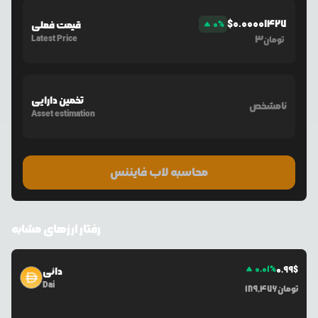
$
0.00001427
%
0
قیمت فعلی
Latest Price
3
تومان
تخمین دارایی
نامشخص
Asset estimation
محاسبه لاب فایننس
رفتار ارزهای مشابه
0.01
%
0.99
$
دائی
Dai
تومان
189,476