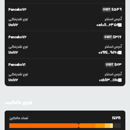
PancakeV2
$
549
USDT
آدرس استخر
نوع نقدینگی
UniV2
0xd08...245f
PancakeV2
$
316
USDT
آدرس استخر
نوع نقدینگی
UniV2
0x9f7...9d6c
PancakeV1
$
23
USDT
آدرس استخر
نوع نقدینگی
UniV2
0xb83...11fe
توزیع مالکیت
1728
تعداد مالکین