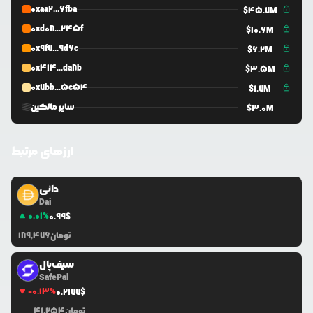
0xaa2...6fba
$
45.7M
0xd08...245f
$
10.6M
0x9f7...9d6c
$
6.2M
0x414...da8b
$
3.5M
0x7bb...5c54
$
1.7M
سایر مالکین
$
3.0M
ارزهای مرتبط
دائی
Dai
0.01
%
0.99
$
تومان
189,476
سیف‌پال
SafePal
-0.13
%
0.2177
$
تومان
41,254