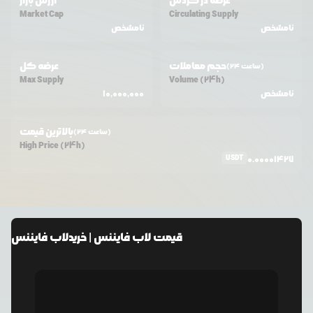
عرضه در گردش
ارزش بازار
Market Cap
Circulating Supply
نامشخص
نامشخص
حجم معاملات
عرضه کل
(24 ساعت)
Max Supply
Volume (24h)
نامشخص
10,000,000
بالاترین قیمت
(24 ساعت)
High Price (24h)
USDT
0.00001427
قیمت
لاب فایننس
| خرید
لاب فایننس