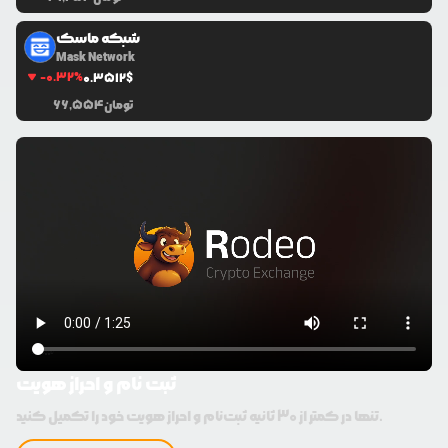
شبکه ماسک
Mask Network
-0.32
%
0.3512
$
تومان
66,554
ثبت نام و احراز هویت
تنها در کمتر از 30 ثانیه ثبت‌نام و احراز هویت خود را تکمیل کنید.