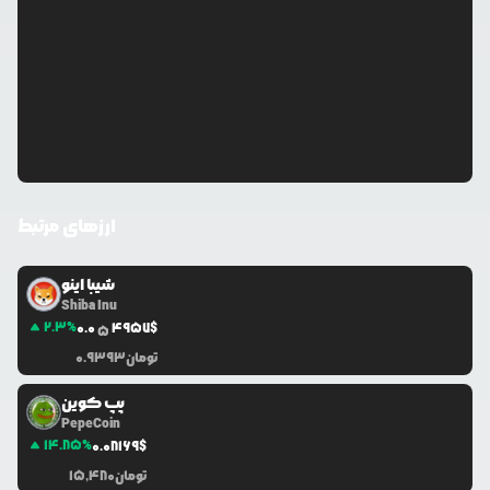
ارزهای مرتبط
شیبا اینو
Shiba Inu
2.3
%
0.0
4957
$
5
تومان
0.9393
پپ کوین
PepeCoin
14.85
%
0.0
8169
$
تومان
15,480