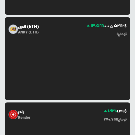
13.58
%
0.0
5482
$
اندی (ETH)
5
ANDY (ETH)
تومان
1
1.92
%
1.37
$
رندر
Render
تومان
260,687