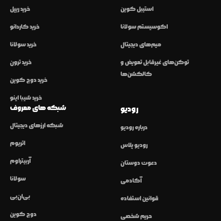
استیبل کوین
خرید ریپل
اکوسیستم سولانا
خرید کاردانو
میم‌های دیجیتال
خرید سولانا
توکن‌های غیرقابل تعویض و
خرید ترون
کالکشن‌ها
خرید دوج کوین
خرید شیبا اینو
شبکه های معروف
رودیو
شبکه ارزهای دیجیتال
درباره رودیو
اتریوم
رودیو پلاس
آربیتراوم
دعوت دوستان
سولانا
آکادمی
بی‌ان‌بی
قوانین استفاده
دوج کوین
حریم شخصی