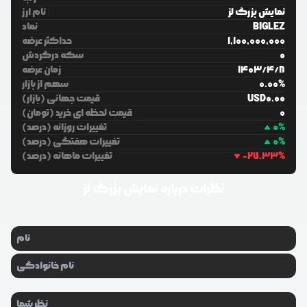
نمایش بزرگ لز
نام ارز
BIGLEZ
نماد
1,100,000,000
حداکثر عرضه
0
سکه درگردش
8
/
4
/
1403
زمان عرضه
%
0.00
سهم از بازار
0.00
USD
قیمت جهانی (بازار)
0
قیمت لحظه ای خرید (تومان)
%
0
تغییرات روزانه (درصد)
%
0
تغییرات هفتگی (درصد)
%
-27.33
تغییرات ماهانه (درصد)
نظرات درباره
نمایش بزرگ لز