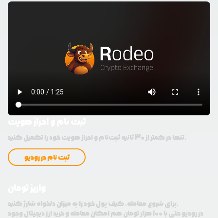
ثبت نام و احراز هویت
تنها در کمتر از 30 ثانیه ثبت‌نام و احراز هویت خود را تکمیل کنید.
ثبت نام در رودیو
واریز تومان
برای شروع معامله، کیف پول خود را به میزان دلخواه شارژ کنید.
در رودیو حتی با 100 هزار تومان هم امکان معامله و خرید ارز دیجیتال وجود