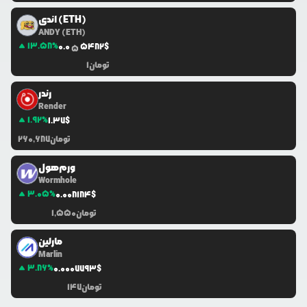
اندی (ETH)
ANDY (ETH)
13.58
%
0.0
5482
$
5
تومان
1
رندر
Render
1.92
%
1.37
$
تومان
260,687
ورم‌هول
Wormhole
3.05
%
0.0
08184
$
تومان
1,550
مارلین
Marlin
3.86
%
0.0
007793
$
تومان
147