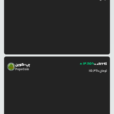
14.85
%
0.0
8169
$
پپ کوین
PepeCoin
تومان
15,480