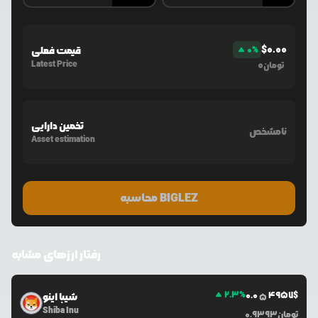
$
0.00
%
0
قیمت فعلی
Latest Price
0
تومان
تخمین دارایی
نامشخص
Asset estimation
محاسبه BIGLEZ
رفتار ارزهای مشابه
2.3
%
0.0
4957
$
شیبا اینو
5
Shiba Inu
تومان
0.9393