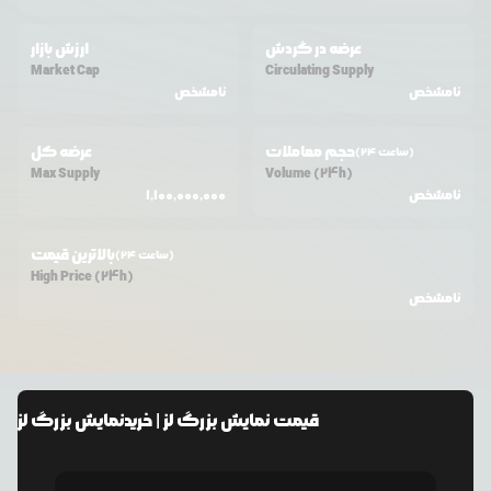
عرضه در گردش
ارزش بازار
Market Cap
Circulating Supply
نامشخص
نامشخص
حجم معاملات
عرضه کل
(24 ساعت)
Max Supply
Volume (24h)
نامشخص
1,100,000,000
بالاترین قیمت
(24 ساعت)
High Price (24h)
نامشخص
قیمت
نمایش بزرگ لز
| خرید
نمایش بزرگ لز