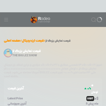
/
قیمت ارزدیجیتال
/
صفحه اصلی
قیمت
نمایش بزرگ لز
قیمت نمایش بزرگ لز
THE BIG LEZ SHOW
امروز
۱۴۰۵/۰۵/۱۶
شمسی مطابق با
08/07/2026
میلادی و در این لحظه، ارز دیجیتال
نمایش بزرگ لز
،
0
تومان معادل
0.000000000000000000000000000000
دلار
طی ۲۴ ساعت اخیر %
0.00
+
تغییر قیمت
BIGLEZ
آمریکا معامله می‌شود. قیمت
داشته است.
0
آخرین قیمت
0
%
تومان
0
$
Latest Price
USDT
8 ماه پیش
آخرین به‌روزسانی