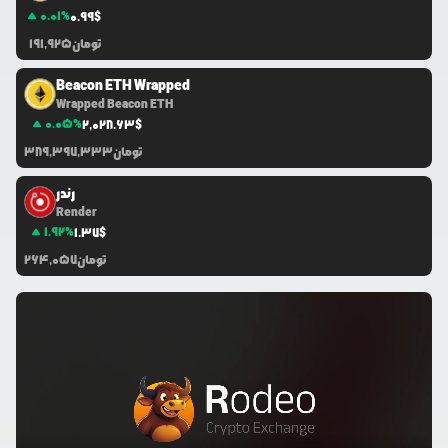
0.01
%
0.99
$
تومان
191,925
Beacon ETH Wrapped
Wrapped Beacon ETH
0.05
%
2,028.63
$
تومان
389,397,333
رندر
Render
1.92
%
1.37
$
تومان
264,057