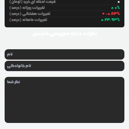
0
قیمت لحظه ای خرید (تومان)
%
0
تغییرات روزانه (درصد)
%
-0.84
تغییرات هفتگی (درصد)
%
24.93
تغییرات ماهانه (درصد)
نظرات درباره
سوییسی فایننس