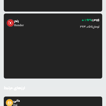
1.92
%
1.37
$
رندر
Render
تومان
264,057
ارزهای مرتبط
دائی
Dai