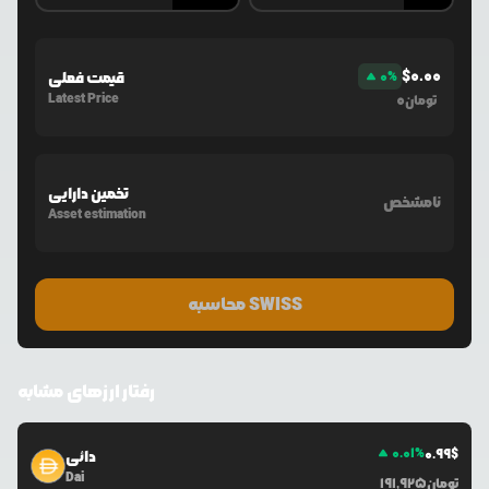
$
0.00
%
0
قیمت فعلی
Latest Price
0
تومان
تخمین دارایی
نامشخص
Asset estimation
محاسبه SWISS
رفتار ارزهای مشابه
0.01
%
0.99
$
دائی
Dai
تومان
191,925