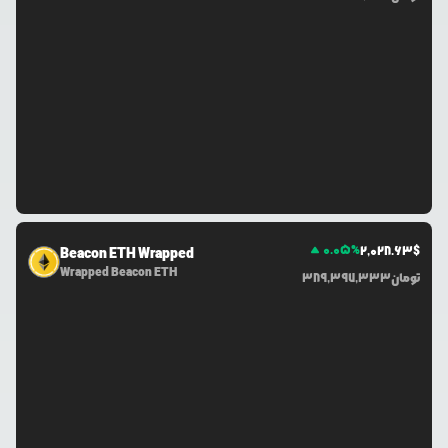
0.05
%
2,028.63
$
Beacon ETH Wrapped
Wrapped Beacon ETH
تومان
389,397,333