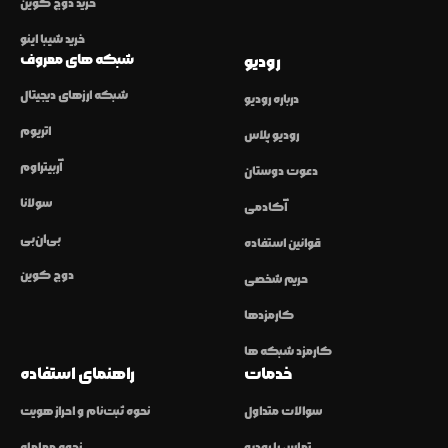
خرید دوج کوین
خرید شیبا اینو
شبکه های معروف
رودیو
شبکه ارزهای دیجیتال
درباره رودیو
اتریوم
رودیو پلاس
آربیتراوم
دعوت دوستان
سولانا
آکادمی
بی‌ان‌بی
قوانین استفاده
دوج کوین
حریم شخصی
کارمزدها
کارمزد شبکه ها
خدمات
راهنمای استفاده
سوالات متداول
نحوه ثبت‌نام و احراز هویت
تماس با رودیو
نحوه معامله