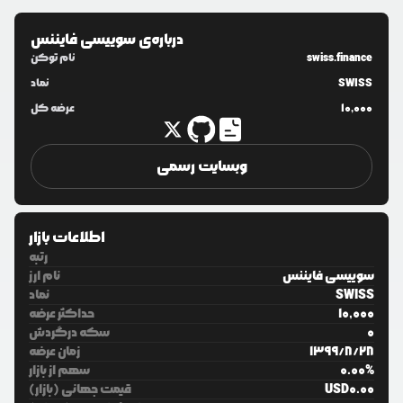
درباره‌ی
سوییسی فایننس
swiss.finance
نام توکن
SWISS
نماد
10,000
عرضه کل
وبسایت رسمی
اطلاعات بازار
رتبه
سوییسی فایننس
نام ارز
SWISS
نماد
10,000
حداکثر عرضه
0
سکه درگردش
28
/
8
/
1399
زمان عرضه
%
0.00
سهم از بازار
0.00
USD
قیمت جهانی (بازار)