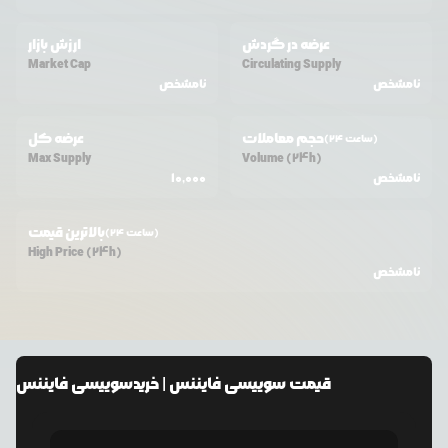
عرضه در گردش
ارزش بازار
Market Cap
Circulating Supply
نامشخص
نامشخص
حجم معاملات
عرضه کل
(24 ساعت)
Max Supply
Volume (24h)
نامشخص
10,000
بالاترین قیمت
(24 ساعت)
High Price (24h)
نامشخص
قیمت
سوییسی فایننس
| خرید
سوییسی فایننس