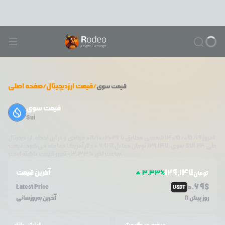
/
قیمت ارزدیجیتال
/
صفحه اصلی
قیمت
سوی
قیمت سوی
Sui
امروز
۱۴۰۵/۰۵/۱۹
شمسی مطابق با
08/10/2026
میلادی و در این لحظه، ارز دیجیتال
طی ۲۴
SUI
دلار آمریکا معامله می‌شود. قیمت
سوی
،
129,147
تومان معادل
0.6928
تغییر قیمت داشته است.
ساعت اخیر %
3.33
+
129,147
آخرین قیمت
3.33
%
تومان
0.69
$
Latest Price
USDT
8 روز پیش
آخرین به‌روزسانی