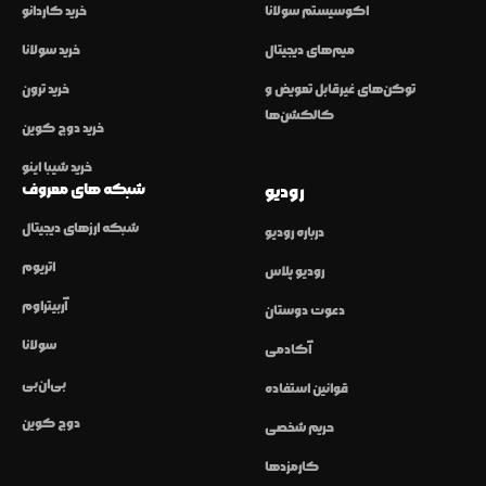
اکوسیستم سولانا
خرید کاردانو
میم‌های دیجیتال
خرید سولانا
توکن‌های غیرقابل تعویض و
خرید ترون
کالکشن‌ها
خرید دوج کوین
خرید شیبا اینو
شبکه های معروف
رودیو
شبکه ارزهای دیجیتال
درباره رودیو
اتریوم
رودیو پلاس
آربیتراوم
دعوت دوستان
سولانا
آکادمی
بی‌ان‌بی
قوانین استفاده
دوج کوین
حریم شخصی
کارمزدها