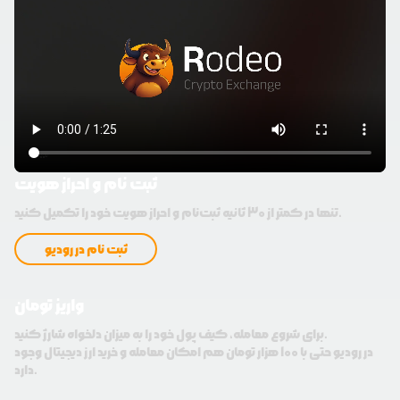
ثبت نام و احراز هویت
تنها در کمتر از 30 ثانیه ثبت‌نام و احراز هویت خود را تکمیل کنید.
ثبت نام در رودیو
واریز تومان
برای شروع معامله، کیف پول خود را به میزان دلخواه شارژ کنید.
در رودیو حتی با 100 هزار تومان هم امکان معامله و خرید ارز دیجیتال وجود
دارد.