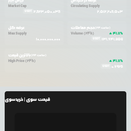
عرضه در گردش
ارزش بازار
Market Cap
Circulating Supply
USDT
2,823,050,038
2,512,208,503
حجم معاملات
عرضه کل
(24 ساعت)
Max Supply
Volume (24h)
41.11
%
USDT
10,000,000,000
131,641,757
بالاترین قیمت
(24 ساعت)
High Price (24h)
41.11
%
USDT
0.6928
قیمت
سوی
| خرید
سوی