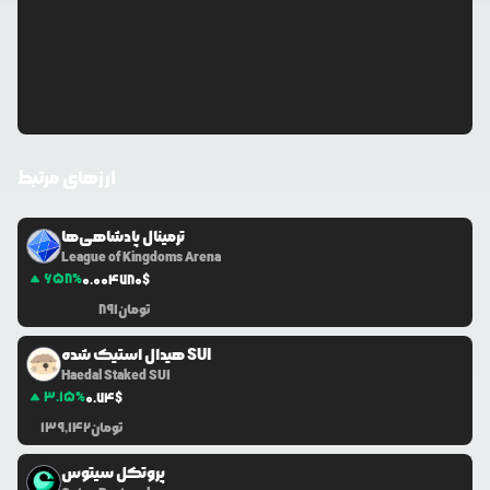
ارزهای مرتبط
ترمینال پادشاهی‌ها
League of Kingdoms Arena
658
%
0.0
04780
$
تومان
891
هیدال استیک شده SUI
Haedal Staked SUI
3.15
%
0.74
$
تومان
139,142
پروتکل سیتوس