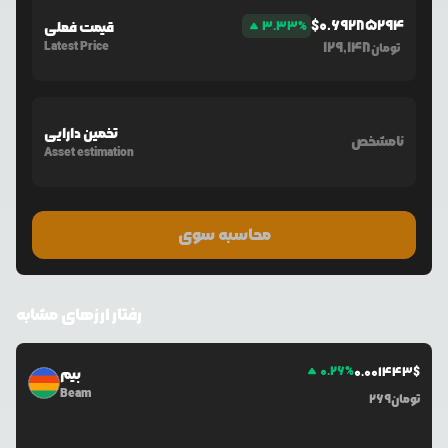
$
0.69285294
%
3.33
قیمت فعلی
Latest Price
129,148
تومان
تخمین دارایی
نامشخص
Asset estimation
محاسبه سوی
رفتار ارزهای مشابه
0.26
%
0.0
01443
$
بیم
Beam
تومان
269