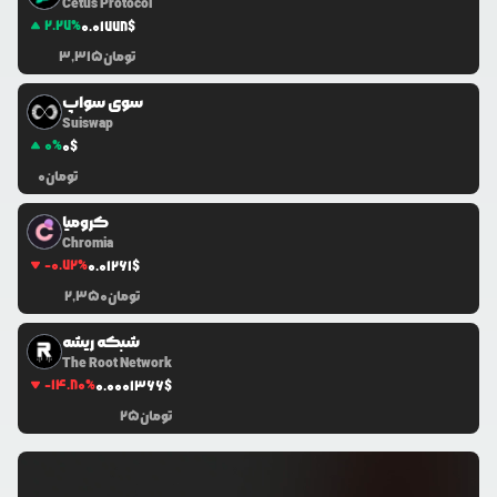
Cetus Protocol
2.27
%
0.0
1778
$
تومان
3,315
سوی سواپ
Suiswap
0
%
0
$
تومان
0
کرومیا
Chromia
-0.72
%
0.0
1261
$
تومان
2,350
شبکه ریشه
The Root Network
-14.80
%
0.0
001366
$
تومان
25