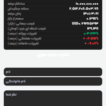
10,000,000,000
حداکثر عرضه
2,512,208,503.68
سکه درگردش
21
/
4
/
1401
زمان عرضه
%
0.1298
سهم از بازار
0.69285294
USD
قیمت جهانی (بازار)
129,148
قیمت لحظه ای خرید (تومان)
%
3.33
تغییرات روزانه (درصد)
%
-2.55
تغییرات هفتگی (درصد)
%
-9.06
تغییرات ماهانه (درصد)
نظرات درباره
سوی