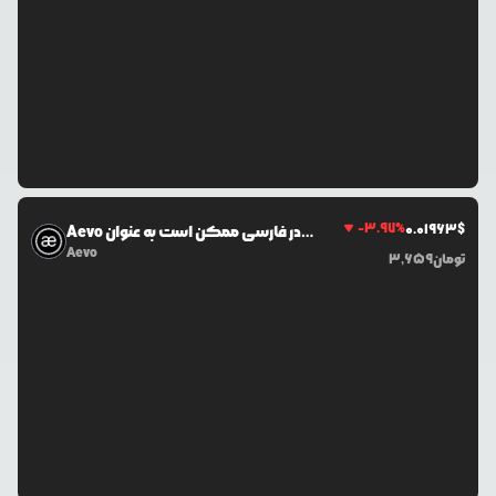
-3.97
%
0.0
1963
$
Aevo در فارسی ممکن است به عنوان
"ایوو" شناخته شود.
Aevo
تومان
3,659