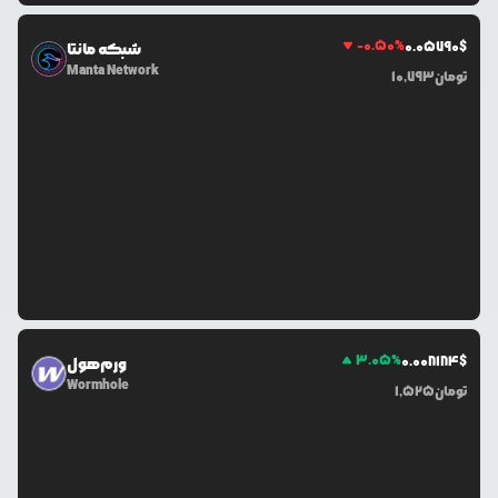
-0.50
%
0.0
5790
$
شبکه مانتا
Manta Network
تومان
10,793
3.05
%
0.0
08184
$
ورم‌هول
Wormhole
تومان
1,525