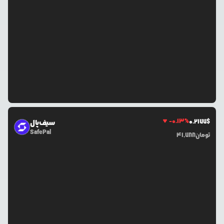
-0.13
%
0.2177
$
سیف‌پال
SafePal
تومان
41,788