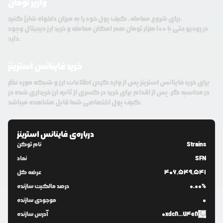
واریز تومان
برای شروع معامله، کیف پول خود را به میزان دلخواه شارژ کنید.
در رودیو حتی با 100 هزار تومان هم امکان معامله و خرید ارز دیجیتال وجود
دارد.
خرید فاینانس استرینز
برای خرید فاینانس استرینز پس از وارد کردن اطلاعات ارز و شبکه مورد نظر
در محاسبه گر، پس از اقدام برای خرید در کسری از ثانیه ارز خریداری شده در
کیف پول اختصاصی شما قابل مشاهده میباشد.
درباره‌ی
فاینانس استرینز
Strains
نام توکن
SFN
نماد
406,549,541
عرضه کل
0.00%
درصد مالکیت سازنده
0
موجودی سازنده
0xdc8...74e8
آدرس سازنده