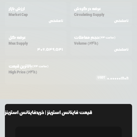
عرضه در گردش
ارزش بازار
Market Cap
Circulating Supply
نامشخص
نامشخص
حجم معاملات
عرضه کل
(24 ساعت)
Max Supply
Volume (24h)
نامشخص
406,549,541
بالاترین قیمت
(24 ساعت)
High Price (24h)
USDT
0.000001808
قیمت
فاینانس استرینز
| خرید
فاینانس استرینز