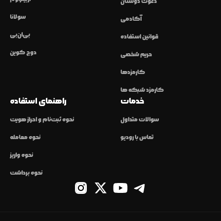
دعوت دوستان
سولانا
آکادمی
بی‌ان‌بی
قوانین استفاده
دوج کوین
حریم شخصی
کارمزدها
کارمزد شبکه ها
خدمات
راهنمای استفاده
سوالات متداول
نحوه ثبت‌نام و احراز هویت
تماس با رودیو
نحوه معامله
نحوه واریز
نحوه برداشت