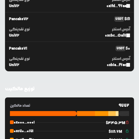
UniV2
0x1fd...96aa
PancakeV2
$
18
USDT
آدرس استخر
نوع نقدینگی
UniV2
0xcbc...5a81
PancakeV1
$
0
USDT
آدرس استخر
نوع نقدینگی
UniV2
0xb1a...f6ac
توزیع مالکیت
9772
تعداد مالکین
0x000...0001
$
445.3M
0xc70...0171
$
118.6M