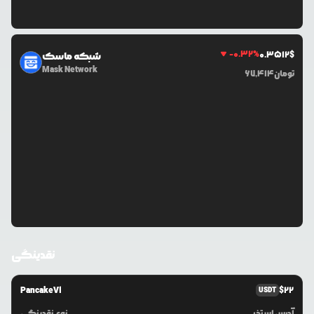
-0.32
%
0.3512
$
شبکه ماسک
Mask Network
تومان
67,414
نقدینگی
PancakeV1
$
22
USDT
آدرس استخر
نوع نقدینگی