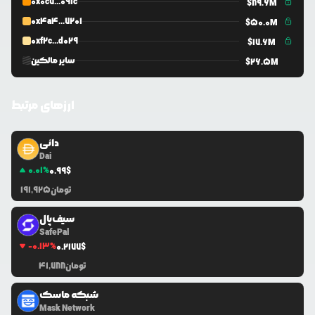
0x0c7...091c
$
89.6M
0x4a4...7201
$
50.0M
0xf2c...d029
$
17.6M
سایر مالکین
$
26.5M
ارزهای مرتبط
دائی
Dai
0.01
%
0.99
$
تومان
191,925
سیف‌پال
SafePal
-0.13
%
0.2177
$
تومان
41,788
شبکه ماسک
Mask Network