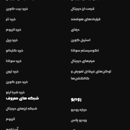
قیمت ارز دیجیتال
خرید بیت کوین
قراردادهای هوشمند
خرید تتر
دیفای
خرید اتریوم
استیبل کوین
خرید ریپل
اکوسیستم سولانا
خرید کاردانو
میم‌های دیجیتال
خرید سولانا
توکن‌های غیرقابل تعویض و
خرید ترون
کالکشن‌ها
خرید دوج کوین
خرید شیبا اینو
شبکه های معروف
رودیو
شبکه ارزهای دیجیتال
درباره رودیو
اتریوم
رودیو پلاس
آربیتراوم