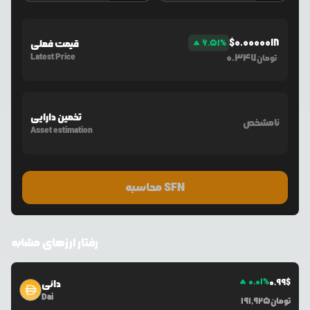
$
0.0000018
%
6.51
قیمت فعلی
Latest Price
0.347
تومان
تخمین دارایی
نامشخص
Asset estimation
محاسبه SFN
رفتار ارزهای مشابه
0.01
%
0.99
$
دائی
Dai
تومان
191,925