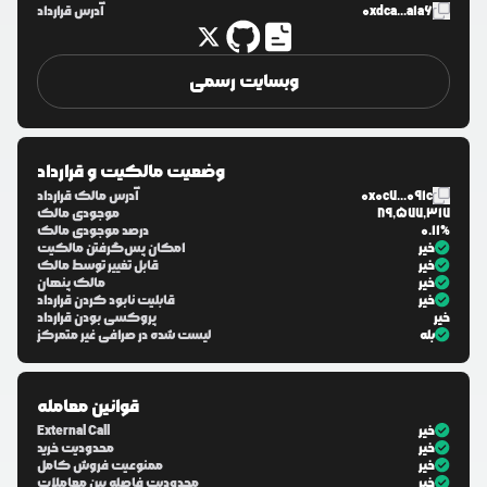
0xdca...a1a6
آدرس قرارداد
وبسایت رسمی
وضعیت مالکیت و قرارداد
0x0c7...091c
آدرس مالک قرارداد
89,577,317
موجودی مالک
0.11%
درصد موجودی مالک
خیر
امکان پس‌گرفتن مالکیت
خیر
قابل تغییر توسط مالک
خیر
مالک پنهان
خیر
قابلیت نابود کردن قرارداد
خیر
پروکسی بودن قرارداد
بله
لیست شده در صرافی غیر متمرکز
قوانین معامله
خیر
External Call
خیر
محدودیت خرید
خیر
ممنوعیت فروش کامل
خیر
محدودیت فاصله بین معاملات