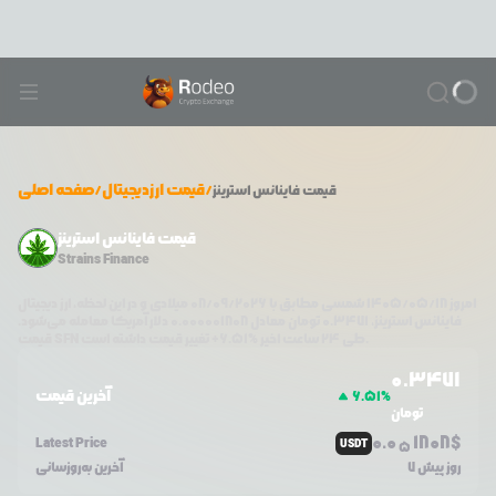
/
قیمت ارزدیجیتال
/
صفحه اصلی
قیمت
فاینانس استرینز
قیمت فاینانس استرینز
Strains Finance
امروز
۱۴۰۵/۰۵/۱۸
شمسی مطابق با
08/09/2026
میلادی و در این لحظه، ارز دیجیتال
فاینانس استرینز
،
0.3471
تومان معادل
0.000001808
دلار آمریکا معامله می‌شود.
تغییر قیمت داشته است.
طی ۲۴ ساعت اخیر %
6.51
+
SFN
قیمت
0.3471
آخرین قیمت
6.51
%
تومان
0.0
1808
$
Latest Price
USDT
5
7 روز پیش
آخرین به‌روزسانی