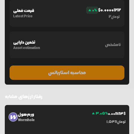
$
0.00001212
%
0
قیمت فعلی
Latest Price
2
تومان
تخمین دارایی
نامشخص
Asset estimation
محاسبه استارباتس
رفتار ارزهای مشابه
3.05
%
0.0
08184
$
ورم‌هول
Wormhole
تومان
1,548