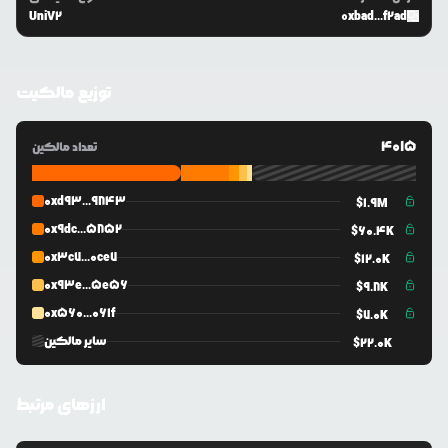
UniV2
0xbad...f2ad
توزیع مالکیت
4015
تعداد مالکین
0xd93...9843
$
1.9M
0x9dc...5852
$
60.4K
0x3c7...0ce7
$
12.0K
0x93e...5e56
$
9.8K
0x560...061f
$
7.0K
سایر مالکین
$
22.0K
ارزهای مرتبط