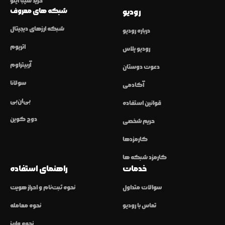
خرید شیبا اینو
شبکه های معروف
رودیو
شبکه ارزهای دیجیتال
درباره رودیو
اتریوم
رودیو پلاس
آربیتراوم
دعوت دوستان
سولانا
آکادمی
بی‌ان‌بی
قوانین استفاده
دوج کوین
حریم شخصی
کارمزدها
کارمزد شبکه ها
خدمات
راهنمای استفاده
سوالات متداول
نحوه ثبت‌نام و احراز هویت
تماس با رودیو
نحوه معامله
نحوه واریز