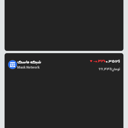
-0.32
%
0.3512
$
شبکه ماسک
Mask Network
تومان
66,448