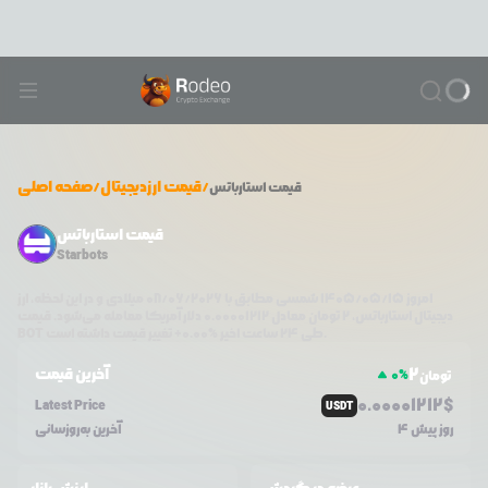
/
قیمت ارزدیجیتال
/
صفحه اصلی
قیمت
استارباتس
قیمت استارباتس
Starbots
امروز
۱۴۰۵/۰۵/۱۵
شمسی مطابق با
08/06/2026
میلادی و در این لحظه، ارز
دیجیتال
استارباتس
،
2
تومان معادل
0.00001212
دلار آمریکا معامله می‌شود. قیمت
تغییر قیمت داشته است.
طی ۲۴ ساعت اخیر %
0.00
+
BOT
2
آخرین قیمت
0
%
تومان
0.0
0001212
$
Latest Price
USDT
4 روز پیش
آخرین به‌روزسانی