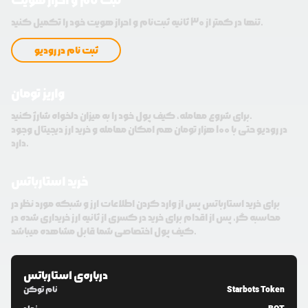
ثبت نام و احراز هویت
تنها در کمتر از 30 ثانیه ثبت‌نام و احراز هویت خود را تکمیل کنید.
ثبت نام در رودیو
واریز تومان
برای شروع معامله، کیف پول خود را به میزان دلخواه شارژ کنید.
در رودیو حتی با 100 هزار تومان هم امکان معامله و خرید ارز دیجیتال وجود
دارد.
خرید استارباتس
برای خرید استارباتس پس از وارد کردن اطلاعات ارز و شبکه مورد نظر در
محاسبه گر، پس از اقدام برای خرید در کسری از ثانیه ارز خریداری شده در
کیف پول اختصاصی شما قابل مشاهده میباشد.
درباره‌ی
استارباتس
Starbots Token
نام توکن