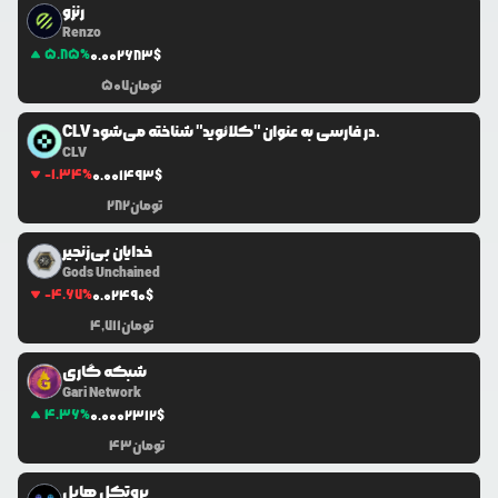
رنزو
Renzo
5.85
%
0.0
02683
$
تومان
507
CLV در فارسی به عنوان "کلائوید" شناخته می‌شود.
CLV
-1.34
%
0.0
01493
$
تومان
282
خدایان بی‌زنجیر
Gods Unchained
-4.67
%
0.0
2490
$
تومان
4,711
شبکه گاری
Gari Network
4.36
%
0.0
002312
$
تومان
43
پروتکل هابل