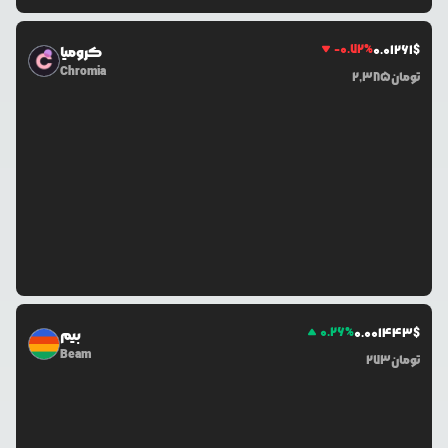
-0.72
%
0.0
1261
$
کرومیا
Chromia
تومان
2,385
0.26
%
0.0
01443
$
بیم
Beam
تومان
273