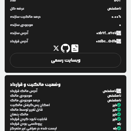
BOT
نماد
نامشخص
عرضه کل
0.00%
درصد مالکیت سازنده
0
موجودی سازنده
0xb6f...a6e7
آدرس سازنده
0xdbc...5dfa
آدرس قرارداد
وبسایت رسمی
وضعیت مالکیت و قرارداد
نامشخص
آدرس مالک قرارداد
نامشخص
موجودی مالک
نامشخص
درصد موجودی مالک
خیر
امکان پس‌گرفتن مالکیت
خیر
قابل تغییر توسط مالک
خیر
مالک پنهان
خیر
قابلیت نابود کردن قرارداد
بله
پروکسی بودن قرارداد
بله
لیست شده در صرافی غیر متمرکز