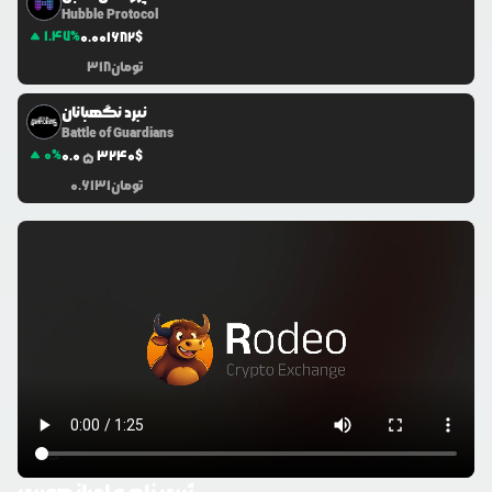
Hubble Protocol
1.47
%
0.0
01682
$
تومان
318
نبرد نگهبانان
Battle of Guardians
0
%
0.0
3240
$
5
تومان
0.6131