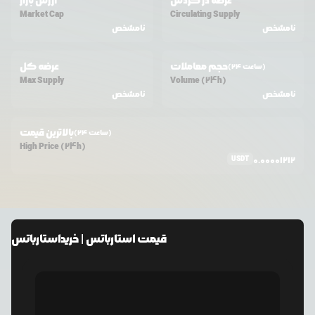
عرضه در گردش
ارزش بازار
Market Cap
Circulating Supply
نامشخص
نامشخص
حجم معاملات
عرضه کل
(24 ساعت)
Max Supply
Volume (24h)
نامشخص
نامشخص
بالاترین قیمت
(24 ساعت)
High Price (24h)
USDT
0.00001212
قیمت
استارباتس
| خرید
استارباتس