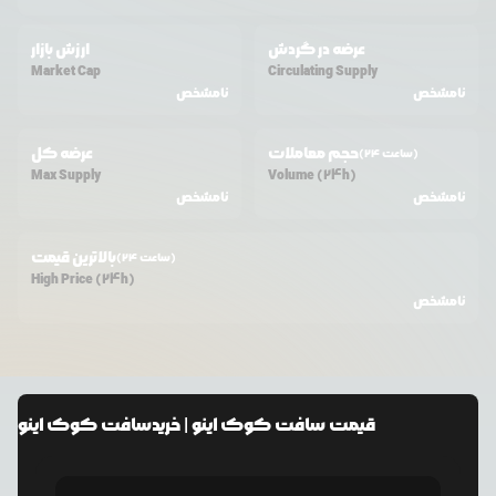
عرضه در گردش
ارزش بازار
Market Cap
Circulating Supply
نامشخص
نامشخص
حجم معاملات
عرضه کل
(24 ساعت)
Max Supply
Volume (24h)
نامشخص
نامشخص
بالاترین قیمت
(24 ساعت)
High Price (24h)
نامشخص
قیمت
سافت کوک اینو
| خرید
سافت کوک اینو