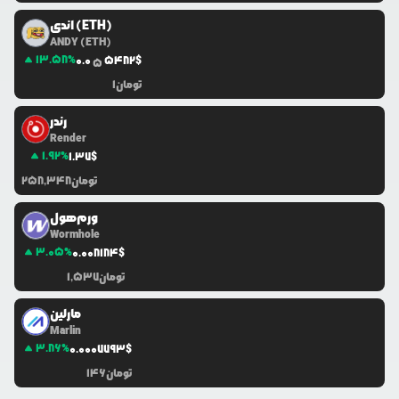
اندی (ETH)
ANDY (ETH)
13.58
%
0.0
5482
$
5
تومان
1
رندر
Render
1.92
%
1.37
$
تومان
258,348
ورم‌هول
Wormhole
3.05
%
0.0
08184
$
تومان
1,537
مارلین
Marlin
3.86
%
0.0
007793
$
تومان
146