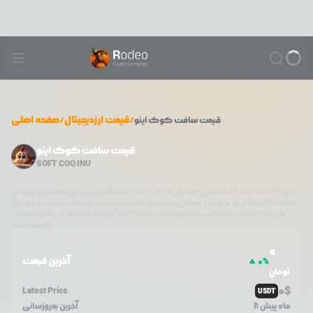
/
قیمت ارزدیجیتال
/
صفحه اصلی
قیمت
سافت کوک اینو
قیمت سافت کوک اینو
SOFT COQ INU
امروز
۱۴۰۵/۰۵/۱۹
شمسی مطابق با
08/10/2026
میلادی و در این لحظه، ارز دیجیتال
سافت کوک اینو
،
0
تومان معادل
0.000000000000000000000000000000
دلار
طی ۲۴ ساعت اخیر %
0.00
+
تغییر قیمت
SOFTCO
آمریکا معامله می‌شود. قیمت
داشته است.
0
آخرین قیمت
0
%
تومان
0
$
Latest Price
USDT
8 ماه پیش
آخرین به‌روزسانی