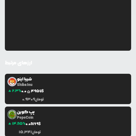
ارزهای مرتبط
شیبا اینو
Shiba Inu
2.3
%
0.0
4957
$
5
تومان
0.9309
پپ کوین
PepeCoin
14.85
%
0.0
8169
$
تومان
15,341