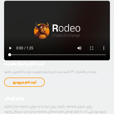
ثبت نام و احراز هویت
تنها در کمتر از 30 ثانیه ثبت‌نام و احراز هویت خود را تکمیل کنید.
ثبت نام در رودیو
واریز تومان
برای شروع معامله، کیف پول خود را به میزان دلخواه شارژ کنید.
در رودیو حتی با 100 هزار تومان هم امکان معامله و خرید ارز دیجیتال وجود