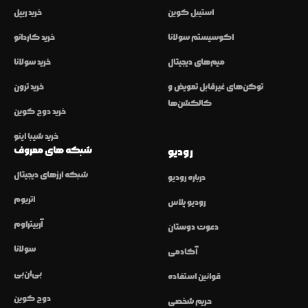
استیبل کوین
خرید ریپل
اکوسیستم سولانا
خرید کاردانو
میم‌های دیجیتال
خرید سولانا
توکن‌های غیرقابل تعویض و
خرید ترون
کالکشن‌ها
خرید دوج کوین
خرید شیبا اینو
شبکه های معروف
رودیو
شبکه ارزهای دیجیتال
درباره رودیو
اتریوم
رودیو پلاس
آربیتراوم
دعوت دوستان
سولانا
آکادمی
بی‌ان‌بی
قوانین استفاده
دوج کوین
حریم شخصی