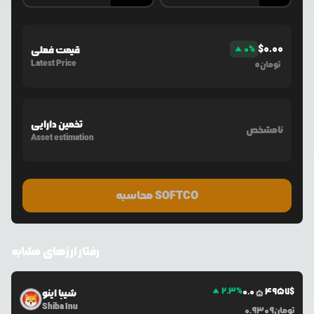
$
0.00
%
0
قیمت فعلی
Latest Price
0
تومان
تخمین دارایی
نامشخص
Asset estimation
محاسبه SOFTCO
رفتار ارزهای مشابه
2.3
%
0.0
4957
$
شیبا اینو
5
Shiba Inu
تومان
0.9309