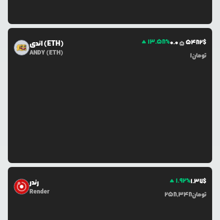
13.58
%
0.0
5482
$
اندی (ETH)
5
ANDY (ETH)
تومان
1
1.92
%
1.37
$
رندر
Render
تومان
258,348