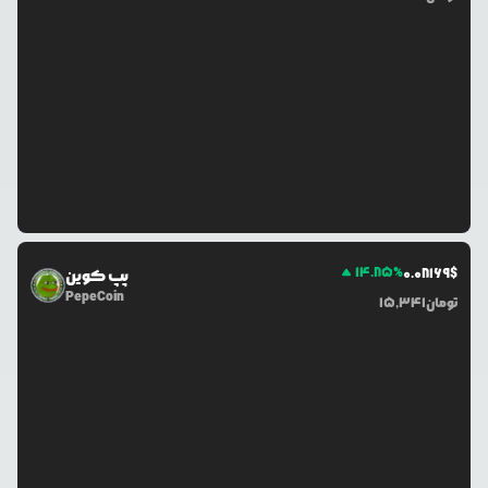
14.85
%
0.0
8169
$
پپ کوین
PepeCoin
تومان
15,341