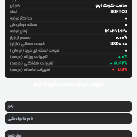
سافت کوک اینو
نام ارز
SOFTCO
نماد
0
حداکثر عرضه
0
سکه درگردش
30
/
1
/
1403
زمان عرضه
%
0.00
سهم از بازار
0.00
USD
قیمت جهانی (بازار)
0
قیمت لحظه ای خرید (تومان)
%
0
تغییرات روزانه (درصد)
%
5.42
تغییرات هفتگی (درصد)
%
-1.71
تغییرات ماهانه (درصد)
نظرات درباره
سافت کوک اینو