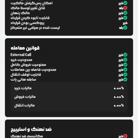
خیر
امکان پس‌گرفتن مالکیت
بله
قابل تغییر توسط مالک
خیر
مالک پنهان
خیر
قابلیت نابود کردن قرارداد
خیر
پروکسی بودن قرارداد
بله
لیست شده در صرافی غیر متمرکز
قوانین معامله
خیر
External Call
خیر
محدودیت خرید
خیر
ممنوعیت فروش کامل
خیر
محدودیت فاصله بین معاملات
خیر
قابلیت توقف انتقال
خیر
سابقه هانی پات
0.00%
مالیات خرید
0.00%
مالیات فروش
0.00%
مالیات انتقال
ضد نهنگ و اسلیپیج
خیر
مکانیسم ضد نهنگ