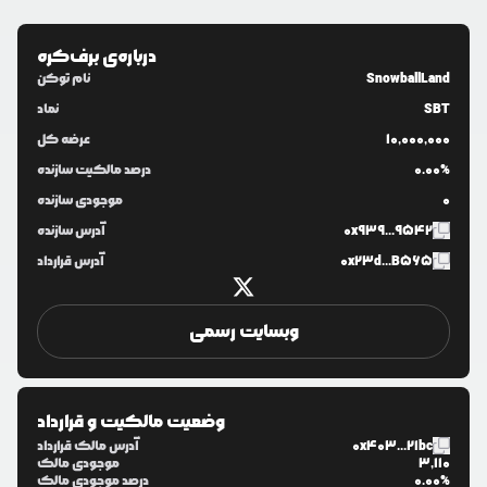
درباره‌ی
برف‌کره
SnowballLand
نام توکن
SBT
نماد
10,000,000
عرضه کل
0.00%
درصد مالکیت سازنده
0
موجودی سازنده
0x939...9542
آدرس سازنده
0x23d...B565
آدرس قرارداد
وبسایت رسمی
وضعیت مالکیت و قرارداد
0x403...21bc
آدرس مالک قرارداد
3,110
موجودی مالک
0.00%
درصد موجودی مالک