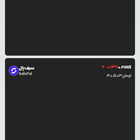
-0.13
%
0.2177
$
سیف‌پال
SafePal
تومان
40,503