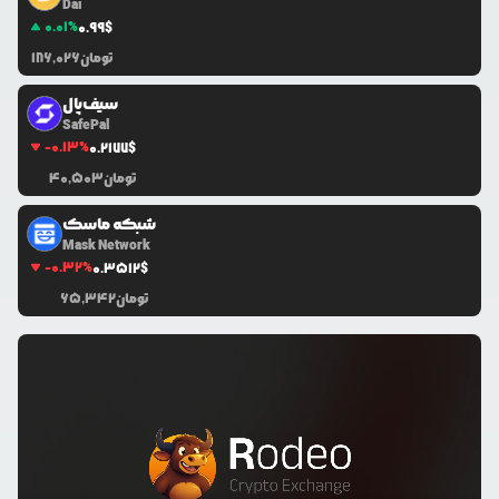
Dai
0.01
%
0.99
$
تومان
186,026
سیف‌پال
SafePal
-0.13
%
0.2177
$
تومان
40,503
شبکه ماسک
Mask Network
-0.32
%
0.3512
$
تومان
65,342