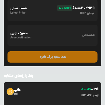
$
0.00474948
%
6.55
قیمت فعلی
Latest Price
884
تومان
تخمین دارایی
نامشخص
Asset estimation
محاسبه برف‌کره
رفتار ارزهای مشابه
0.01
%
0.99
$
دائی
Dai
تومان
186,026