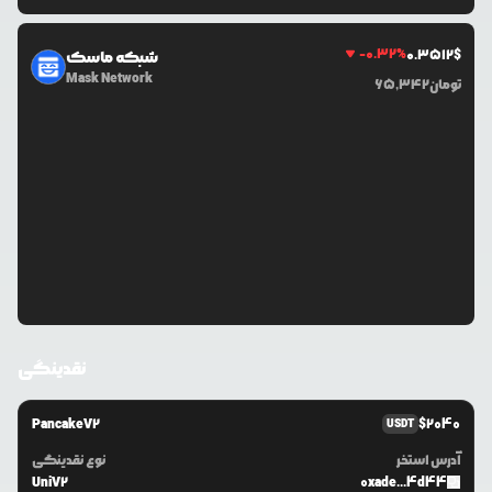
-0.32
%
0.3512
$
شبکه ماسک
Mask Network
تومان
65,342
نقدینگی
PancakeV2
$
2040
USDT
آدرس استخر
نوع نقدینگی
UniV2
0xade...4d44