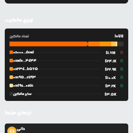
توزیع مالکیت
1077
تعداد مالکین
0x000...dead
$
1.6M
0xade...4d44
$
24.1K
0x23d...b565
$
22.9K
0xc95...c793
$
10.0K
0xd9a...0a7c
$
3.2K
سایر مالکین
$
3.5K
ارزهای مرتبط
دائی