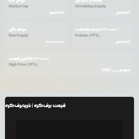
عرضه در گردش
ارزش بازار
Market Cap
Circulating Supply
نامشخص
نامشخص
حجم معاملات
عرضه کل
(24 ساعت)
Max Supply
Volume (24h)
نامشخص
10,000,000
بالاترین قیمت
(24 ساعت)
High Price (24h)
USDT
0.004749
قیمت
برف‌کره
| خرید
برف‌کره