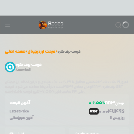
/
قیمت ارزدیجیتال
/
صفحه اصلی
قیمت
برف‌کره
قیمت برف‌کره
Snowball
امروز
۱۴۰۵/۰۵/۱۹
شمسی مطابق با
08/10/2026
میلادی و در این لحظه، ارز دیجیتال
SBT
دلار آمریکا معامله می‌شود. قیمت
برف‌کره
،
883
تومان معادل
0.004749
تغییر قیمت داشته است.
طی ۲۴ ساعت اخیر %
6.55
+
883
آخرین قیمت
6.55
%
تومان
0.0
04749
$
Latest Price
USDT
8 روز پیش
آخرین به‌روزسانی