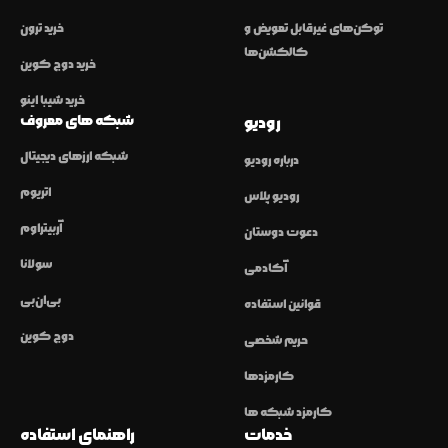
توکن‌های غیرقابل تعویض و
خرید ترون
کالکشن‌ها
خرید دوج کوین
خرید شیبا اینو
شبکه های معروف
رودیو
شبکه ارزهای دیجیتال
درباره رودیو
اتریوم
رودیو پلاس
آربیتراوم
دعوت دوستان
سولانا
آکادمی
بی‌ان‌بی
قوانین استفاده
دوج کوین
حریم شخصی
کارمزدها
کارمزد شبکه ها
خدمات
راهنمای استفاده