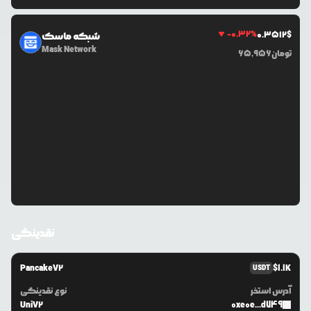
-0.32
%
0.3512
$
شبکه ماسک
Mask Network
تومان
65,956
نقدینگی
PancakeV2
$
1.1K
USDT
آدرس استخر
نوع نقدینگی
UniV2
0xe0e...d749