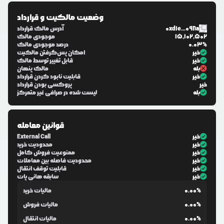
وضعیت مالکیت و قرارداد
0xd1e...098a
آدرس مالک قرارداد
15,102,502
موجودی مالک
0.03%
درصد موجودی مالک
خیر
امکان پس‌گرفتن مالکیت
خیر
قابل تغییر توسط مالک
بله
مالک پنهان
خیر
قابلیت نابود کردن قرارداد
خیر
پروکسی بودن قرارداد
بله
لیست شده در صرافی غیر متمرکز
قوانین معامله
خیر
External Call
خیر
محدودیت خرید
خیر
ممنوعیت فروش کامل
خیر
محدودیت فاصله بین معاملات
خیر
قابلیت توقف انتقال
خیر
سابقه هانی پات
0.00%
مالیات خرید
0.00%
مالیات فروش
0.00%
مالیات انتقال