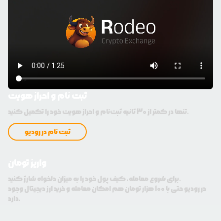
ثبت نام و احراز هویت
تنها در کمتر از 30 ثانیه ثبت‌نام و احراز هویت خود را تکمیل کنید.
ثبت نام در رودیو
واریز تومان
برای شروع معامله، کیف پول خود را به میزان دلخواه شارژ کنید.
در رودیو حتی با 100 هزار تومان هم امکان معامله و خرید ارز دیجیتال وجود
دارد.