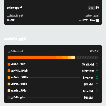
UniswapV4
$
6
USDT
آدرس استخر
نوع نقدینگی
UniV4
0x736...82a8
توزیع مالکیت
3082
تعداد مالکین
0xabe...9df2
$
268.2M
0x498...89cb
$
33.4M
0x5cb...6770
$
29.4M
0xb9c...67bb
$
21.0M
0x0d0...92fe
$
20.8M
سایر مالکین
$
71.7M