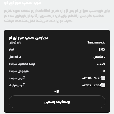
خرید سنپ موز ای او
برای خرید سنپ موز ای او پس از وارد کردن اطلاعات ارز و شبکه مورد نظر در
محاسبه گر، پس از اقدام برای خرید در کسری از ثانیه ارز خریداری شده در
کیف پول اختصاصی شما قابل مشاهده میباشد.
درباره‌ی
سنپ موز ای او
Snapmuse.io
نام توکن
SMX
نماد
نامشخص
عرضه کل
0.00%
درصد مالکیت سازنده
5
موجودی سازنده
0x47b...9062
آدرس سازنده
0x8C6...6DcA
آدرس قرارداد
وبسایت رسمی