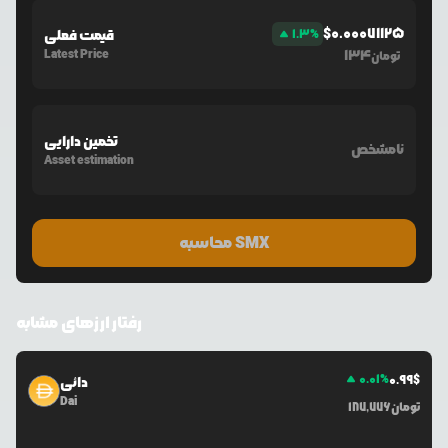
$
0.00071125
%
1.3
قیمت فعلی
Latest Price
134
تومان
تخمین دارایی
نامشخص
Asset estimation
محاسبه SMX
رفتار ارزهای مشابه
0.01
%
0.99
$
دائی
Dai
تومان
187,776