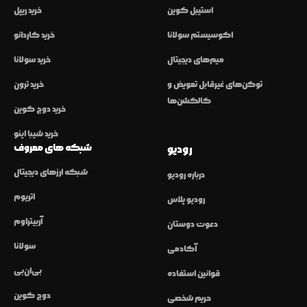
استیبل کوین
خرید ریپل
اکوسیستم سولانا
خرید کاردانو
میم‌های دیجیتال
خرید سولانا
توکن‌های غیرقابل تعویض و
خرید ترون
کالکشن‌ها
خرید دوج کوین
خرید شیبا اینو
شبکه های معروف
رودیو
شبکه ارزهای دیجیتال
درباره رودیو
اتریوم
رودیو پلاس
آربیتراوم
دعوت دوستان
سولانا
آکادمی
بی‌ان‌بی
قوانین استفاده
دوج کوین
حریم شخصی