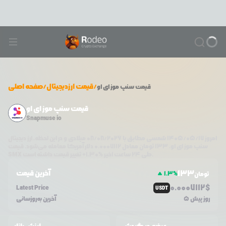
/
قیمت ارزدیجیتال
/
صفحه اصلی
قیمت
سنپ موز ای او
قیمت سنپ موز ای او
Snapmuse io
امروز
۱۴۰۵/۰۵/۱۷
شمسی مطابق با
08/08/2026
میلادی و در این لحظه، ارز دیجیتال
سنپ موز ای او
،
133
تومان معادل
0.0007112
دلار آمریکا معامله می‌شود. قیمت
تغییر قیمت داشته است.
طی ۲۴ ساعت اخیر %
1.30
+
SMX
133
آخرین قیمت
1.3
%
تومان
0.0
007112
$
Latest Price
USDT
5 روز پیش
آخرین به‌روزسانی