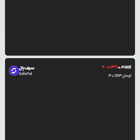
-0.13
%
0.2177
$
سیف‌پال
SafePal
تومان
40,884