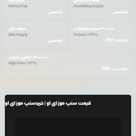
عرضه در گردش
ارزش بازار
Market Cap
Circulating Supply
نامشخص
نامشخص
حجم معاملات
عرضه کل
(24 ساعت)
Max Supply
Volume (24h)
USDT
118,125
نامشخص
بالاترین قیمت
(24 ساعت)
High Price (24h)
USDT
0.0007112
قیمت
سنپ موز ای او
| خرید
سنپ موز ای او