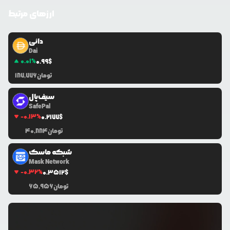
ارزهای مرتبط
دائی
Dai
0.01
%
0.99
$
تومان
187,776
سیف‌پال
SafePal
-0.13
%
0.2177
$
تومان
40,884
شبکه ماسک
Mask Network
-0.32
%
0.3512
$
تومان
65,956